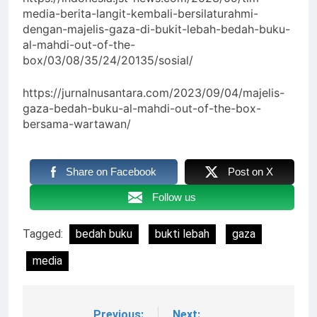
media-berita-langit-kembali-bersilaturahmi-
dengan-majelis-gaza-di-bukit-lebah-bedah-buku-
al-mahdi-out-of-the-
box/03/08/35/24/20135/sosial/
https://jurnalnusantara.com/2023/09/04/majelis-
gaza-bedah-buku-al-mahdi-out-of-the-box-
bersama-wartawan/
Share on Facebook
Post on X
Follow us
Tagged:
bedah buku
bukti lebah
gaza
media
Previous:
Next: