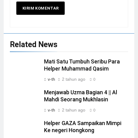
Related News
Mati Satu Tumbuh Seribu Para
Helper Muhammad Qasim
v-th
2 tahun ago
0
Menjawab Uzma Bagian 4 || Al
Mahdi Seorang Mukhlasin
v-th
2 tahun ago
0
Helper GAZA Sampaikan Mimpi
Ke negeri Hongkong