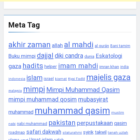
Meta Tag
akhir zaman
al mahdi
allah
al qurán
Bani tamim
dajjal
diki candra
Eskatologi
Buku mimpi
dunia
hadits
imam mahdi
gaza
helper
imran khan
india
majelis gaza
islam
israel
Kyai Fadlil
indonesia
kiamat
mimpi
Mimpi Muhammad Qasim
malaysia
mimpi muhammad qosim
mubasyirat
muhammad qasim
muhammad
muslim
pakistan
perpustakaan
qasim
nabi muhammad
nabi
safari dakwah
syirik
takwil
roadmap
tanah uzlah
silaturahmi
Umat islam
ulama
uzlah