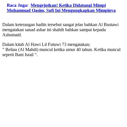
Baca Juga:
Mengejutkan! Ketika Didatangi Mimpi
Muhammad Qasim, Sufi Ini Mengungkapkan Mimpinya
Dalam keterangan hadits tersebut sangat jelas bahkan Al Bustawi
mengatakan sanad ashar ini shahih bahkan sampai kepada
Ashumaid.
Dalam kitab Al Hawi Lil Futuwi 73 mengatakan;
” Beliau (Al Mahdi) muncul ketika umur 40 tahun. Ketika muncul
seperti Bani Israil “.