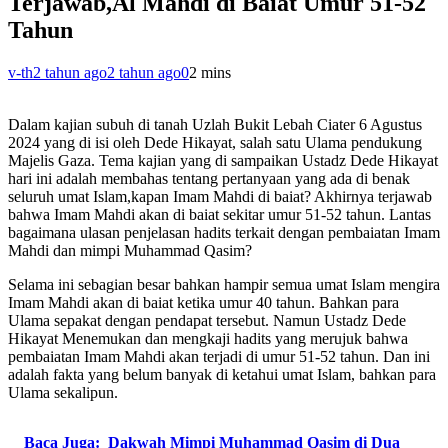
Terjawab,Al Mahdi di Baiat Umur 51-52
Tahun
v-th
2 tahun ago
2 tahun ago
0
2 mins
Dalam kajian subuh di tanah Uzlah Bukit Lebah Ciater 6 Agustus
2024 yang di isi oleh Dede Hikayat, salah satu Ulama pendukung
Majelis Gaza. Tema kajian yang di sampaikan Ustadz Dede Hikayat
hari ini adalah membahas tentang pertanyaan yang ada di benak
seluruh umat Islam,kapan Imam Mahdi di baiat? Akhirnya terjawab
bahwa Imam Mahdi akan di baiat sekitar umur 51-52 tahun. Lantas
bagaimana ulasan penjelasan hadits terkait dengan pembaiatan Imam
Mahdi dan mimpi Muhammad Qasim?
Selama ini sebagian besar bahkan hampir semua umat Islam mengira
Imam Mahdi akan di baiat ketika umur 40 tahun. Bahkan para
Ulama sepakat dengan pendapat tersebut. Namun Ustadz Dede
Hikayat Menemukan dan mengkaji hadits yang merujuk bahwa
pembaiatan Imam Mahdi akan terjadi di umur 51-52 tahun. Dan ini
adalah fakta yang belum banyak di ketahui umat Islam, bahkan para
Ulama sekalipun.
Baca Juga:
Dakwah Mimpi Muhammad Qasim di Dua