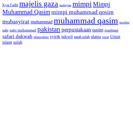
majelis gaza
mimpi
Mimpi
Kyai Fadlil
malaysia
Muhammad Qasim
mimpi muhammad qosim
muhammad qasim
mubasyirat
muhammad
muslim
pakistan
perpustakaan
qasim
nabi muhammad
roadmap
nabi
safari dakwah
syirik
takwil
Umat
ulama
silaturahmi
tanah uzlah
umat
islam
uzlah