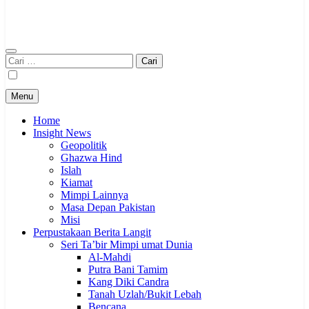
Cari
untuk:
Menu
Home
Insight News
Geopolitik
Ghazwa Hind
Islah
Kiamat
Mimpi Lainnya
Masa Depan Pakistan
Misi
Perpustakaan Berita Langit
Seri Ta’bir Mimpi umat Dunia
Al-Mahdi
Putra Bani Tamim
Kang Diki Candra
Tanah Uzlah/Bukit Lebah
Bencana