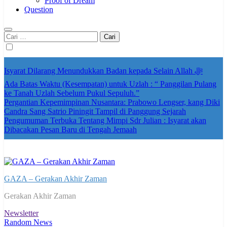
Proof of Dream
Question
Cari
untuk:
Isyarat Dilarang Menundukkan Badan kepada Selain Allah ﷻ
Ada Batas Waktu (Kesempatan) untuk Uzlah : “ Panggilan Pulang
ke Tanah Uzlah Sebelum Pukul Sepuluh.”
Pergantian Kepemimpinan Nusantara: Prabowo Lengser, kang Diki
Candra Sang Satrio Piningit Tampil di Panggung Sejarah
Pengumuman Terbuka Tentang Mimpi Sdr Julian : Isyarat akan
Dibacakan Pesan Baru di Tengah Jemaah
GAZA – Gerakan Akhir Zaman
Gerakan Akhir Zaman
Newsletter
Random News