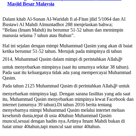
Masjid Besar Malaysia
Dalam kitab Al-Sunan Al-Waridah fi al-Fitan jilid 5/1064 dan Al
Bustawi Al Mahdi Almuntadhor 288 menjelaskan bahwa;
“Beliau (Imam Mahdi) itu berumur 51-52 tahun dan memimpin
manusia selama 7 tahun atau 8tahun”.
Hal ini sejalan dengan mimpi Muhammad Qasim yang akan di baiat
ketika berumur 51-52 tahun. Merujuk pada mimpinya di tahun
2014, Muhammad Qasim dalam mimpi di perintahkan Allahﷻ
untuk menyebarkan mimpinya (saat itu umurnya sekitar 38 tahun).
Pada saat itu keluarganya tidak ada yang mempercayai Muhammad
Qasim.
Pada tahun 2125 Muhammad Qasim di perintahkan Allahﷻ untuk
menyebarkan mimpinya lagi. Dengan sarana fasilitas yang ada saat
itu, Muhammad Qasim menyebarkan mimpinya lewat Facebook dan
internet (umurnya 39 tahun).Di tahun 2016 berita tentang
menyebarnya mimpi Muhammad Qasim melalui internet meluas
keseluruh dunia,tepat di usia 40tahun Muhammad Qasim
muncul,sesuai dengan hadits nya.Artinya Imam Mahdi bukan di
baiat umur 40tahun,tapi muncul saat umur 40tahun.