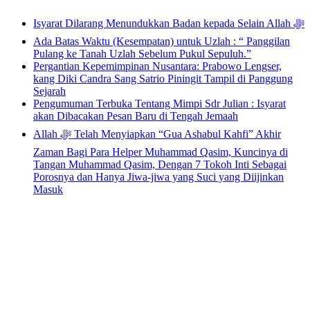
Isyarat Dilarang Menundukkan Badan kepada Selain Allah ﷻ
Ada Batas Waktu (Kesempatan) untuk Uzlah : “ Panggilan
Pulang ke Tanah Uzlah Sebelum Pukul Sepuluh.”
Pergantian Kepemimpinan Nusantara: Prabowo Lengser,
kang Diki Candra Sang Satrio Piningit Tampil di Panggung
Sejarah
Pengumuman Terbuka Tentang Mimpi Sdr Julian : Isyarat
akan Dibacakan Pesan Baru di Tengah Jemaah
Allah ﷻ Telah Menyiapkan “Gua Ashabul Kahfi” Akhir
Zaman Bagi Para Helper Muhammad Qasim, Kuncinya di
Tangan Muhammad Qasim, Dengan 7 Tokoh Inti Sebagai
Porosnya dan Hanya Jiwa-jiwa yang Suci yang Diijinkan
Masuk