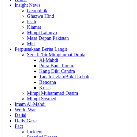
Insight News
Geopolitik
Ghazwa Hind
Islah
Kiamat
Mimpi Lainnya
Masa Depan Pakistan
Misi
Perpustakaan Berita Langit
Seri Ta’bir Mimpi umat Dunia
Al-Mahdi
Putra Bani Tamim
Kang Diki Candra
Tanah Uzlah/Bukit Lebah
Bencana
Krisis
Mimpi Muhammad Qasim
Mimpi Sosmed
Imam Al-Mahdi
World War
Dajjal
Daily Gaza
Fact
Incident