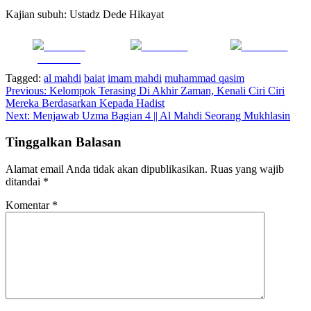
Kajian subuh: Ustadz Dede Hikayat
Share on
Post on X
Follow us
Facebook
Tagged:
al mahdi
baiat
imam mahdi
muhammad qasim
Navigasi
Previous:
Kelompok Terasing Di Akhir Zaman, Kenali Ciri Ciri
Mereka Berdasarkan Kepada Hadist
pos
Next:
Menjawab Uzma Bagian 4 || Al Mahdi Seorang Mukhlasin
Tinggalkan Balasan
Alamat email Anda tidak akan dipublikasikan.
Ruas yang wajib
ditandai
*
Komentar
*