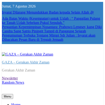
Skip
Jumat, 7 Agustus 2026
to
content
Isyarat Dilarang Menundukkan Badan kepada Selain Allah ﷻ
Ada Batas Waktu (Kesempatan) untuk Uzlah : “ Panggilan Pulang
ke Tanah Uzlah Sebelum Pukul Sepuluh.”
Pergantian Kepemimpinan Nusantara: Prabowo Lengser, kang Diki
Candra Sang Satrio Piningit Tampil di Panggung Sejarah
Pengumuman Terbuka Tentang Mimpi Sdr Julian : Isyarat akan
Dibacakan Pesan Baru di Tengah Jemaah
GAZA – Gerakan Akhir Zaman
Gerakan Akhir Zaman
Newsletter
Random News
Menu
Home