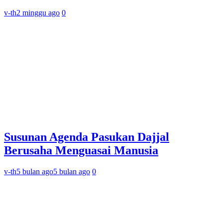
v-th
2 minggu ago
0
Susunan Agenda Pasukan Dajjal
Berusaha Menguasai Manusia
v-th
5 bulan ago
5 bulan ago
0