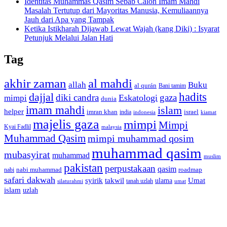
Identitas Muhammas Qasim Sebab Calon Imam Mahdi
Masalah Tertutup dari Mayoritas Manusia, Kemuliaannya
Jauh dari Apa yang Tampak
Ketika Istikharah Dijawab Lewat Wajah (kang Diki) : Isyarat
Petunjuk Melalui Jalan Hati
Tag
akhir zaman
al mahdi
allah
Buku
al qurán
Bani tamim
dajjal
hadits
diki candra
gaza
Eskatologi
mimpi
dunia
imam mahdi
islam
helper
imran khan
israel
india
indonesia
kiamat
majelis gaza
mimpi
Mimpi
Kyai Fadlil
malaysia
Muhammad Qasim
mimpi muhammad qosim
muhammad qasim
mubasyirat
muhammad
muslim
pakistan
perpustakaan
qasim
nabi muhammad
roadmap
nabi
safari dakwah
syirik
takwil
Umat
ulama
silaturahmi
tanah uzlah
umat
islam
uzlah