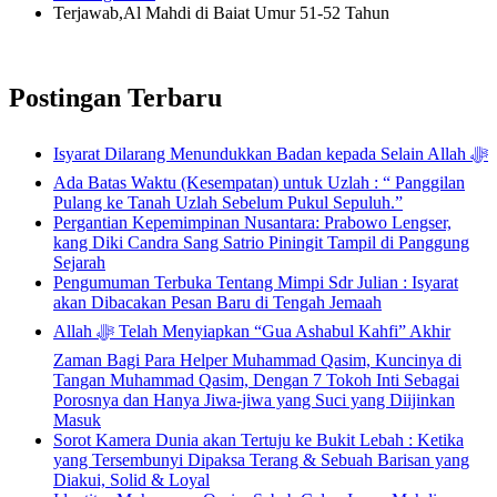
Terjawab,Al Mahdi di Baiat Umur 51-52 Tahun
Postingan Terbaru
Isyarat Dilarang Menundukkan Badan kepada Selain Allah ﷻ
Ada Batas Waktu (Kesempatan) untuk Uzlah : “ Panggilan
Pulang ke Tanah Uzlah Sebelum Pukul Sepuluh.”
Pergantian Kepemimpinan Nusantara: Prabowo Lengser,
kang Diki Candra Sang Satrio Piningit Tampil di Panggung
Sejarah
Pengumuman Terbuka Tentang Mimpi Sdr Julian : Isyarat
akan Dibacakan Pesan Baru di Tengah Jemaah
Allah ﷻ Telah Menyiapkan “Gua Ashabul Kahfi” Akhir
Zaman Bagi Para Helper Muhammad Qasim, Kuncinya di
Tangan Muhammad Qasim, Dengan 7 Tokoh Inti Sebagai
Porosnya dan Hanya Jiwa-jiwa yang Suci yang Diijinkan
Masuk
Sorot Kamera Dunia akan Tertuju ke Bukit Lebah : Ketika
yang Tersembunyi Dipaksa Terang & Sebuah Barisan yang
Diakui, Solid & Loyal