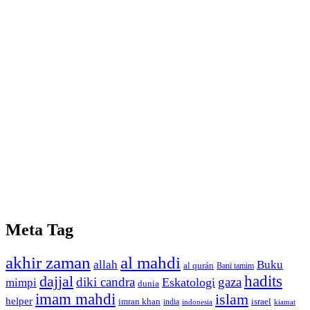
Meta Tag
akhir zaman
al mahdi
allah
Buku
al qurán
Bani tamim
dajjal
hadits
diki candra
gaza
Eskatologi
mimpi
dunia
imam mahdi
islam
helper
imran khan
israel
india
indonesia
kiamat