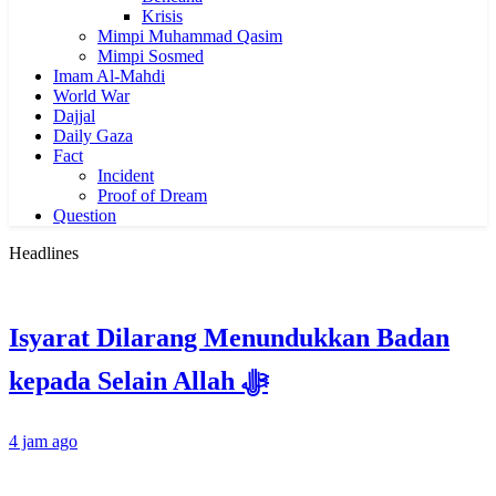
Krisis
Mimpi Muhammad Qasim
Mimpi Sosmed
Imam Al-Mahdi
World War
Dajjal
Daily Gaza
Fact
Incident
Proof of Dream
Question
Headlines
Isyarat Dilarang Menundukkan Badan
kepada Selain Allah ﷻ
4 jam ago