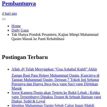
Pembantunya
4 hari ago
Home
Daily Gaza
Tak Hanya Pondok Pesantren, Kajian Mimpi Muhammad
Qasim Masuk ke Panti Rehabilitasi
Postingan Terbaru
Allah ﷻ Telah Menyiapkan “Gua Ashabul Kahfi” Akhir
Zaman Bagi Para Helper Muhammad Qasim, Kuncinya di
Tangan Muhammad Qasim, Dengan 7 Tokoh Inti Sebagai
Porosnya dan Hanya Jiwa-jiwa yang Suci yang Diijinkan
Masuk
Sorot Kamera Dunia akan Tertuju ke Bukit Lebah : Ketika
yang Tersembunyi Dipaksa Terang & Sebuah Barisan yang
Diakui, Solid & Loyal
Identitas Muhammas Qasim Sebab Calon Imam Mahdi