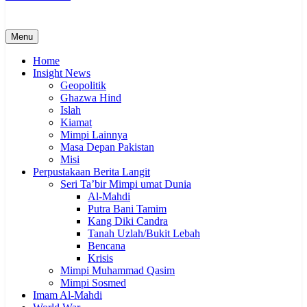
Menu
Home
Insight News
Geopolitik
Ghazwa Hind
Islah
Kiamat
Mimpi Lainnya
Masa Depan Pakistan
Misi
Perpustakaan Berita Langit
Seri Ta’bir Mimpi umat Dunia
Al-Mahdi
Putra Bani Tamim
Kang Diki Candra
Tanah Uzlah/Bukit Lebah
Bencana
Krisis
Mimpi Muhammad Qasim
Mimpi Sosmed
Imam Al-Mahdi