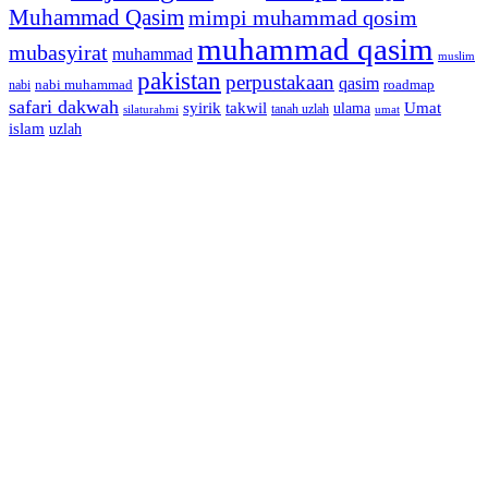
Muhammad Qasim
mimpi muhammad qosim
muhammad qasim
mubasyirat
muhammad
muslim
pakistan
perpustakaan
qasim
nabi muhammad
roadmap
nabi
safari dakwah
syirik
takwil
Umat
ulama
silaturahmi
tanah uzlah
umat
islam
uzlah