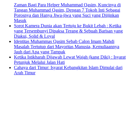
Zaman Bagi Para Helper Muhammad Qasim, Kuncinya di
Tangan Muhammad Qasim, Dengan 7 Tokoh Inti Sebagai
Porosnya dan Hanya Jiwa-jiwa yang Suci yang Diijinkan
Masuk
Sorot Kamera Dunia akan Tertuju ke Bukit Lebah : Ketika
yang Tersembunyi Dipaksa Terang & Sebuah Barisan yang
Diakui, Solid & Loyal
Identitas Muhammas Qasim Sebab Calon Imam Mahdi
Masalah Tertutup dari Mayoritas Manusia, Kemuliaannya
Jauh dari Apa yang Tampak
Ketika Istikharah Dijawab Lewat Wajah (kang Diki) : Isyarat
Petunjuk Melalui Jalan Hati
Cahaya dari Timur: Isyarat Kebangkitan Islam Dimulai dari
Arah Timur