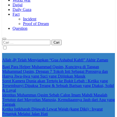
World War
Dajjal
Daily Gaza
Fact
Incident
Proof of Dream
Question
Cari
untuk:
Allah ﷻ Telah Menyiapkan “Gua Ashabul Kahfi” Akhir Zaman
Bagi Para Helper Muhammad Qasim, Kuncinya di Tangan
Muhammad Qasim, Dengan 7 Tokoh Inti Sebagai Porosnya dan
Hanya Jiwa-jiwa yang Suci yang Diijinkan Masuk
Sorot Kamera Dunia akan Tertuju ke Bukit Lebah : Ketika yang
Tersembunyi Dipaksa Terang & Sebuah Barisan yang Diakui, Solid
& Loyal
Identitas Muhammas Qasim Sebab Calon Imam Mahdi Masalah
Tertutup dari Mayoritas Manusia, Kemuliaannya Jauh dari Apa yang
Tampak
Ketika Istikharah Dijawab Lewat Wajah (kang Diki) : Isyarat
Petunjuk Melalui Jalan Hati