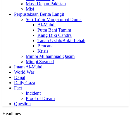
Masa Depan Pakistan
Misi
Perpustakaan Berita Langit
Seri Ta’bir Mimpi umat Dunia
Al-Mahdi
Putra Bani Tamim
Kang Diki Candra
Tanah Uzlah/Bukit Lebah
Bencana
Krisis
Mimpi Muhammad Qasim
Mimpi Sosmed
Imam Al-Mahdi
World War
Dajjal
Daily Gaza
Fact
Incident
Proof of Dream
Question
Headlines