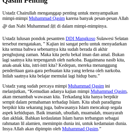
Qasim Penting
Ustadz Chairullah menganggap penting untuk menyampaikan
mimpi-mimpi
Muhammad Qasim
karena banyak pesan-pesan Allah
ﷻ dan Nabi Muhammad ﷺ di dalam mimpi-mimpinya.
Ustadz lulusan pondok pesantren
DDI Mangkoso
Sulawesi Selatan
tersebut mengatakan, ” Kajian ini sangat perlu untuk menyadarkan
kita semua bahwa sebenarnya kita sudah berada di akhir
penghujung zaman. Maka kita perlu bekal iman dan amal. Bukan
lagi saatnya kita terpengaruh oleh narkoba. Bagaimana nasib kita,
anak-anak kita, istri-istri kita? Kedepan, mereka menanggung
penderitaan gara-gara perbuatan kita yang terlena oleh narkoba.
Inilah saatnya kita belajar memulai lagi hidup baru.”
Ustadz yang sudah percaya mimpi
Muhammad Qasim
ini
melanjutkan, “Kemudian adanya kajian mimpi
Muhammad Qasim
,
akan menambah wawasan kita. Terkadang kita hanya berpikir
sempit dalam pemahaman terhadap Islam. Kita ubah paradigma
berpikir kita sekarang juga, bahwasanya Islam mencakup segala
aspek kehidupan. Baik imaniah, ubudiah, muamalah, muasyarah
dan akhlak. Bahkan kedaulatan Islam harus terbangun sebagai
rahmatan lil alamien, memimpin dunia ini, untuk kedamaian dunia.
Insya Allah akan dipimpin oleh
Muhammad Qasim
.”