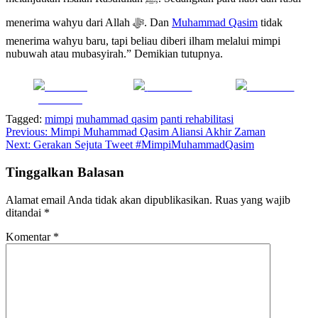
menerima wahyu dari Allah ﷻ. Dan
Muhammad Qasim
tidak
menerima wahyu baru, tapi beliau diberi ilham melalui mimpi
nubuwah atau mubasyirah.” Demikian tutupnya.
Share on
Post on X
Follow us
Facebook
Tagged:
mimpi
muhammad qasim
panti rehabilitasi
Navigasi
Previous:
Mimpi Muhammad Qasim Aliansi Akhir Zaman
Next:
Gerakan Sejuta Tweet #MimpiMuhammadQasim
pos
Tinggalkan Balasan
Alamat email Anda tidak akan dipublikasikan.
Ruas yang wajib
ditandai
*
Komentar
*