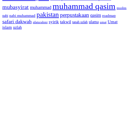
muhammad qasim
mubasyirat
muhammad
muslim
pakistan
perpustakaan
qasim
nabi muhammad
roadmap
nabi
safari dakwah
syirik
takwil
Umat
ulama
silaturahmi
tanah uzlah
umat
islam
uzlah