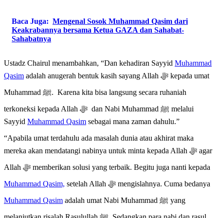
Baca Juga:
Mengenal Sosok Muhammad Qasim dari
Keakrabannya bersama Ketua GAZA dan Sahabat-
Sahabatnya
Ustadz Chairul menambahkan, “Dan kehadiran Sayyid
Muhammad
Qasim
adalah anugerah bentuk kasih sayang Allah ﷻ kepada umat
Muhammad ﷺ. Karena kita bisa langsung secara ruhaniah
terkoneksi kepada Allah ﷻ dan Nabi Muhammad ﷺ melalui
Sayyid
Muhammad Qasim
sebagai mana zaman dahulu.”
“Apabila umat terdahulu ada masalah dunia atau akhirat maka
mereka akan mendatangi nabinya untuk minta kepada Allah ﷻ agar
Allah ﷻ memberikan solusi yang terbaik. Begitu juga nanti kepada
Muhammad Qasim,
setelah Allah ﷻ mengislahnya. Cuma bedanya
Muhammad Qasim
adalah umat Nabi Muhammad ﷺ yang
melanjutkan risalah Rasulullah ﷺ. Sedangkan para nabi dan rasul