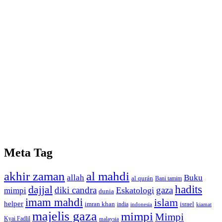
Meta Tag
akhir zaman
al mahdi
allah
Buku
al qurán
Bani tamim
dajjal
hadits
diki candra
gaza
Eskatologi
mimpi
dunia
imam mahdi
islam
helper
imran khan
israel
india
indonesia
kiamat
majelis gaza
mimpi
Mimpi
Kyai Fadlil
malaysia