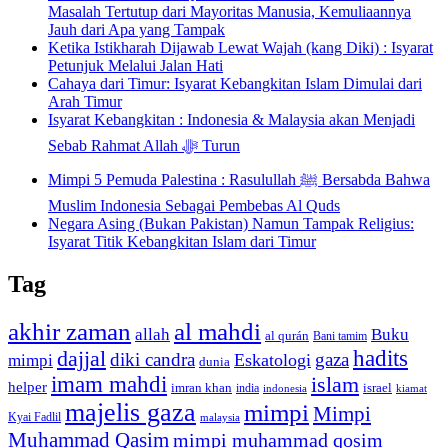
Masalah Tertutup dari Mayoritas Manusia, Kemuliaannya
Jauh dari Apa yang Tampak
Ketika Istikharah Dijawab Lewat Wajah (kang Diki) : Isyarat
Petunjuk Melalui Jalan Hati
Cahaya dari Timur: Isyarat Kebangkitan Islam Dimulai dari
Arah Timur
Isyarat Kebangkitan : Indonesia & Malaysia akan Menjadi
Sebab Rahmat Allah ﷻ Turun
Mimpi 5 Pemuda Palestina : Rasulullah ﷺ Bersabda Bahwa
Muslim Indonesia Sebagai Pembebas Al Quds
Negara Asing (Bukan Pakistan) Namun Tampak Religius:
Isyarat Titik Kebangkitan Islam dari Timur
Tag
akhir zaman
al mahdi
allah
Buku
al qurán
Bani tamim
dajjal
hadits
diki candra
gaza
Eskatologi
mimpi
dunia
imam mahdi
islam
helper
imran khan
israel
india
indonesia
kiamat
majelis gaza
mimpi
Mimpi
Kyai Fadlil
malaysia
Muhammad Qasim
mimpi muhammad qosim