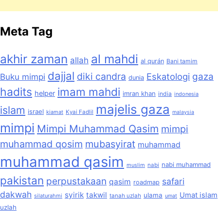
Meta Tag
akhir zaman
al mahdi
allah
al qurán
Bani tamim
dajjal
diki candra
Eskatologi
gaza
Buku mimpi
dunia
hadits
imam mahdi
helper
imran khan
india
indonesia
majelis gaza
islam
israel
kiamat
Kyai Fadlil
malaysia
mimpi
Mimpi Muhammad Qasim
mimpi
muhammad qosim
mubasyirat
muhammad
muhammad qasim
nabi muhammad
muslim
nabi
pakistan
perpustakaan
safari
qasim
roadmap
dakwah
syirik
takwil
Umat islam
ulama
silaturahmi
tanah uzlah
umat
uzlah