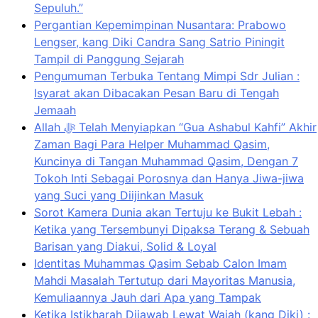
Sepuluh.”
Pergantian Kepemimpinan Nusantara: Prabowo
Lengser, kang Diki Candra Sang Satrio Piningit
Tampil di Panggung Sejarah
Pengumuman Terbuka Tentang Mimpi Sdr Julian :
Isyarat akan Dibacakan Pesan Baru di Tengah
Jemaah
Allah ﷻ Telah Menyiapkan “Gua Ashabul Kahfi” Akhir
Zaman Bagi Para Helper Muhammad Qasim,
Kuncinya di Tangan Muhammad Qasim, Dengan 7
Tokoh Inti Sebagai Porosnya dan Hanya Jiwa-jiwa
yang Suci yang Diijinkan Masuk
Sorot Kamera Dunia akan Tertuju ke Bukit Lebah :
Ketika yang Tersembunyi Dipaksa Terang & Sebuah
Barisan yang Diakui, Solid & Loyal
Identitas Muhammas Qasim Sebab Calon Imam
Mahdi Masalah Tertutup dari Mayoritas Manusia,
Kemuliaannya Jauh dari Apa yang Tampak
Ketika Istikharah Dijawab Lewat Wajah (kang Diki) :