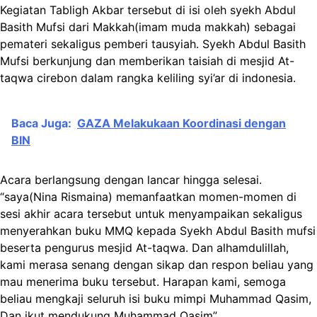
Kegiatan Tabligh Akbar tersebut di isi oleh syekh Abdul
Basith Mufsi dari Makkah(imam muda makkah) sebagai
pemateri sekaligus pemberi tausyiah. Syekh Abdul Basith
Mufsi berkunjung dan memberikan taisiah di mesjid At-
taqwa cirebon dalam rangka keliling syi’ar di indonesia.
Baca Juga:
GAZA Melakukaan Koordinasi dengan
BIN
Acara berlangsung dengan lancar hingga selesai.
“saya(Nina Rismaina) memanfaatkan momen-momen di
sesi akhir acara tersebut untuk menyampaikan sekaligus
menyerahkan buku MMQ kepada Syekh Abdul Basith mufsi
beserta pengurus mesjid At-taqwa. Dan alhamdulillah,
kami merasa senang dengan sikap dan respon beliau yang
mau menerima buku tersebut. Harapan kami, semoga
beliau mengkaji seluruh isi buku mimpi Muhammad Qasim,
Dan ikut mendukung Muhammad Qasim”.