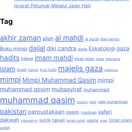
Isyarat Petunjuk Melalui Jalan Hati
Tag
akhir zaman
al mahdi
allah
al qurán
Bani tamim
dajjal
diki candra
Eskatologi
gaza
Buku mimpi
dunia
hadits
imam mahdi
helper
imran khan
india
indonesia
majelis gaza
islam
israel
kiamat
Kyai Fadlil
malaysia
mimpi
Mimpi Muhammad Qasim
mimpi
muhammad qosim
mubasyirat
muhammad
muhammad qasim
nabi muhammad
muslim
nabi
pakistan
perpustakaan
safari
qasim
roadmap
dakwah
syirik
takwil
Umat islam
ulama
silaturahmi
tanah uzlah
umat
uzlah