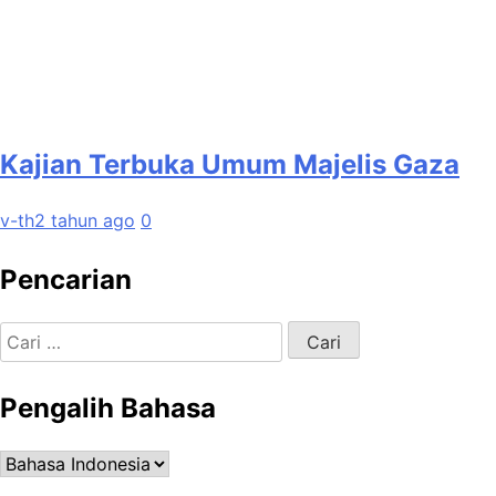
Kajian Terbuka Umum Majelis Gaza
v-th
2 tahun ago
0
Pencarian
Cari
untuk:
Pengalih Bahasa
Pengalih
Bahasa