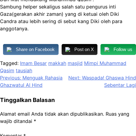
Sambung helper sekaligus salah satu pengurus inti
Gaza(gerakan akhir zaman) yang di ketuai oleh Diki
Candra atau lebih sering di sebut kang Diki oleh para
anggotanya.
Share on Facebook
Post on X
Follow us
Tagged:
Imam Besar
makkah
masjid
Mimpi Muhammad
Qasim
tausiah
Navigasi
Previous:
Menguak Rahasia
Next:
Waspada! Ghaswa Hind
Ghazwatul Al Hind
Sebentar Lagi
pos
Tinggalkan Balasan
Alamat email Anda tidak akan dipublikasikan.
Ruas yang
wajib ditandai
*
Komentar
*