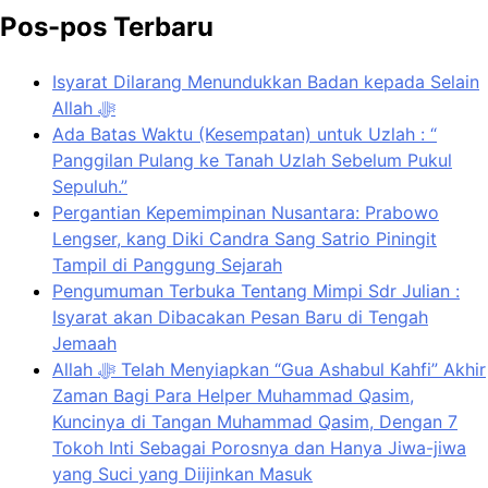
Pos-pos Terbaru
Isyarat Dilarang Menundukkan Badan kepada Selain
Allah ﷻ
Ada Batas Waktu (Kesempatan) untuk Uzlah : “
Panggilan Pulang ke Tanah Uzlah Sebelum Pukul
Sepuluh.”
Pergantian Kepemimpinan Nusantara: Prabowo
Lengser, kang Diki Candra Sang Satrio Piningit
Tampil di Panggung Sejarah
Pengumuman Terbuka Tentang Mimpi Sdr Julian :
Isyarat akan Dibacakan Pesan Baru di Tengah
Jemaah
Allah ﷻ Telah Menyiapkan “Gua Ashabul Kahfi” Akhir
Zaman Bagi Para Helper Muhammad Qasim,
Kuncinya di Tangan Muhammad Qasim, Dengan 7
Tokoh Inti Sebagai Porosnya dan Hanya Jiwa-jiwa
yang Suci yang Diijinkan Masuk