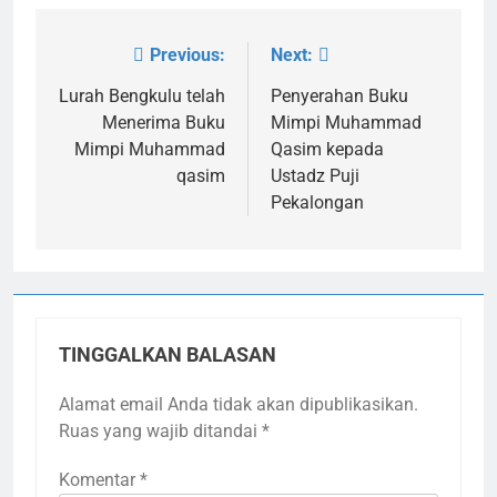
Previous:
Next:
Navigasi
pos
Lurah Bengkulu telah
Penyerahan Buku
Menerima Buku
Mimpi Muhammad
Mimpi Muhammad
Qasim kepada
qasim
Ustadz Puji
Pekalongan
TINGGALKAN BALASAN
Alamat email Anda tidak akan dipublikasikan.
Ruas yang wajib ditandai
*
Komentar
*