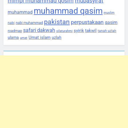
mimpi muhammad qosim
mubasyirat
muhammad qasim
muhammad
muslim
pakistan
perpustakaan
qasim
nabi muhammad
nabi
safari dakwah
syirik
takwil
roadmap
tanah uzlah
silaturahmi
Umat islam
ulama
uzlah
umat