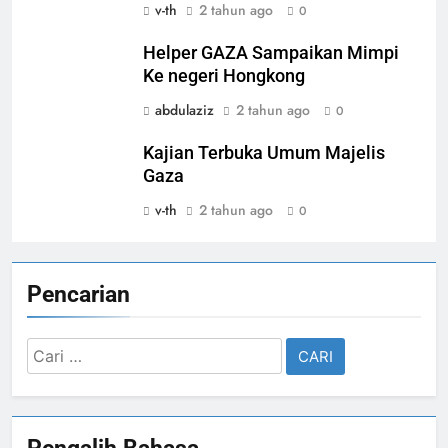
v-th
2 tahun ago
0
Helper GAZA Sampaikan Mimpi
Ke negeri Hongkong
abdulaziz
2 tahun ago
0
Kajian Terbuka Umum Majelis
Gaza
v-th
2 tahun ago
0
Pencarian
Cari
untuk:
Pengalih Bahasa