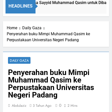
ang Diki Memaksa Sayyid Muhammad Qasim untuk Dibaiat di 
HEADLINES
5 Jam Ago
Home
Daily Gaza
Penyerahan buku Mimpi Muhammad Qasim ke
Perpustakaan Universitas Negeri Padang
DAILY GAZA
Penyerahan buku Mimpi
Muhammad Qasim ke
Perpustakaan Universitas
Negeri Padang
0
Abdulaziz
3 Tahun Ago
2 Mins