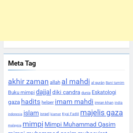
Meta Tag
akhir zaman
al mahdi
allah
al qurán
Bani tamim
dajjal
diki candra
Eskatologi
Buku mimpi
dunia
hadits
imam mahdi
gaza
helper
imran khan
india
majelis gaza
islam
israel
Kyai Fadlil
indonesia
kiamat
mimpi
Mimpi Muhammad Qasim
malaysia