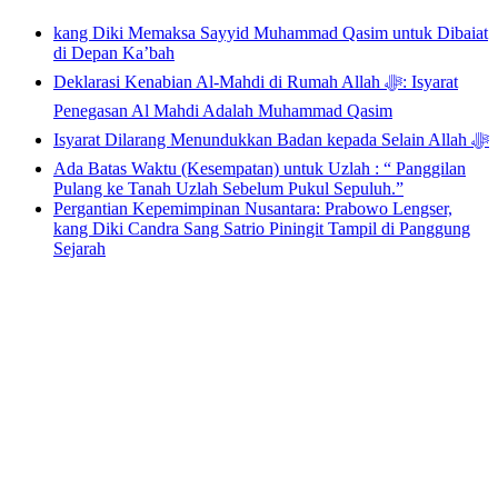
kang Diki Memaksa Sayyid Muhammad Qasim untuk Dibaiat
di Depan Ka’bah
Deklarasi Kenabian Al-Mahdi di Rumah Allah ﷻ: Isyarat
Penegasan Al Mahdi Adalah Muhammad Qasim
Isyarat Dilarang Menundukkan Badan kepada Selain Allah ﷻ
Ada Batas Waktu (Kesempatan) untuk Uzlah : “ Panggilan
Pulang ke Tanah Uzlah Sebelum Pukul Sepuluh.”
Pergantian Kepemimpinan Nusantara: Prabowo Lengser,
kang Diki Candra Sang Satrio Piningit Tampil di Panggung
Sejarah