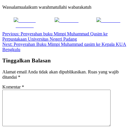
Wassalamualaikum warahmatullahi wabarakatuh
Share on
Post on X
Follow us
Facebook
Navigasi
Previous:
Penyerahan buku Mimpi Muhammad Qasim ke
Perpustakaan Universitas Negeri Padang
pos
Next:
Penyerahan Buku Mimpi Muhammad qasim ke Kepala KUA
Bengkulu
Tinggalkan Balasan
Alamat email Anda tidak akan dipublikasikan.
Ruas yang wajib
ditandai
*
Komentar
*