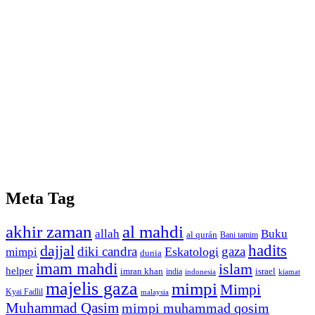
Meta Tag
akhir zaman
al mahdi
allah
Buku
al qurán
Bani tamim
dajjal
hadits
diki candra
gaza
Eskatologi
mimpi
dunia
imam mahdi
islam
helper
imran khan
israel
india
indonesia
kiamat
majelis gaza
mimpi
Mimpi
Kyai Fadlil
malaysia
Muhammad Qasim
mimpi muhammad qosim