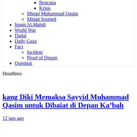
Bencana
Krisis
Mimpi Muhammad Qasim
Mimpi Sosmed
Imam Al-Mahdi
World War
Dajjal
Daily Gaza
Fact
Incident
Proof of Dream
Question
Headlines
kang Diki Memaksa Sayyid Muhammad
Qasim untuk Dibaiat di Depan Ka’bah
12 jam ago