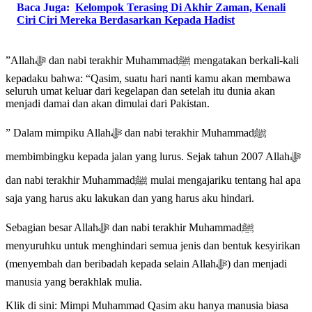
Baca Juga:
Kelompok Terasing Di Akhir Zaman, Kenali
Ciri Ciri Mereka Berdasarkan Kepada Hadist
”Allahﷻ dan nabi terakhir Muhammadﷺ mengatakan berkali-kali
kepadaku bahwa: “Qasim, suatu hari nanti kamu akan membawa
seluruh umat keluar dari kegelapan dan setelah itu dunia akan
menjadi damai dan akan dimulai dari Pakistan.
” Dalam mimpiku Allahﷻ dan nabi terakhir Muhammadﷺ
membimbingku kepada jalan yang lurus. Sejak tahun 2007 Allahﷻ
dan nabi terakhir Muhammadﷺ mulai mengajariku tentang hal apa
saja yang harus aku lakukan dan yang harus aku hindari.
Sebagian besar Allahﷻ dan nabi terakhir Muhammadﷺ
menyuruhku untuk menghindari semua jenis dan bentuk kesyirikan
(menyembah dan beribadah kepada selain Allahﷻ) dan menjadi
manusia yang berakhlak mulia.
Klik di sini: Mimpi Muhammad Qasim aku hanya manusia biasa