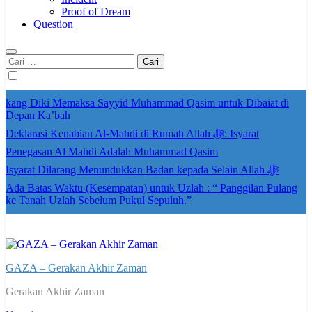
Proof of Dream
Question
Cari
untuk:
kang Diki Memaksa Sayyid Muhammad Qasim untuk Dibaiat di
Depan Ka’bah
Deklarasi Kenabian Al-Mahdi di Rumah Allah ﷻ: Isyarat
Penegasan Al Mahdi Adalah Muhammad Qasim
Isyarat Dilarang Menundukkan Badan kepada Selain Allah ﷻ
Ada Batas Waktu (Kesempatan) untuk Uzlah : “ Panggilan Pulang
ke Tanah Uzlah Sebelum Pukul Sepuluh.”
GAZA – Gerakan Akhir Zaman
Gerakan Akhir Zaman