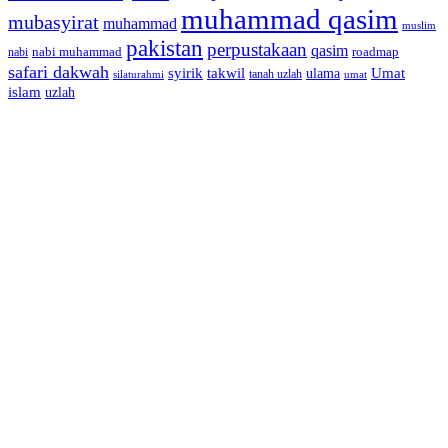
muhammad qasim
mubasyirat
muhammad
muslim
pakistan
perpustakaan
qasim
nabi muhammad
roadmap
nabi
safari dakwah
syirik
takwil
Umat
ulama
silaturahmi
tanah uzlah
umat
islam
uzlah