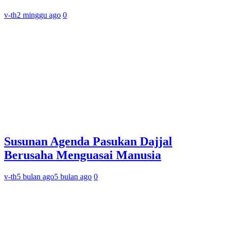
v-th
2 minggu ago
0
Susunan Agenda Pasukan Dajjal
Berusaha Menguasai Manusia
v-th
5 bulan ago
5 bulan ago
0