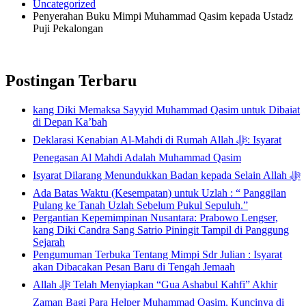
Uncategorized
Penyerahan Buku Mimpi Muhammad Qasim kepada Ustadz
Puji Pekalongan
Postingan Terbaru
kang Diki Memaksa Sayyid Muhammad Qasim untuk Dibaiat
di Depan Ka’bah
Deklarasi Kenabian Al-Mahdi di Rumah Allah ﷻ: Isyarat
Penegasan Al Mahdi Adalah Muhammad Qasim
Isyarat Dilarang Menundukkan Badan kepada Selain Allah ﷻ
Ada Batas Waktu (Kesempatan) untuk Uzlah : “ Panggilan
Pulang ke Tanah Uzlah Sebelum Pukul Sepuluh.”
Pergantian Kepemimpinan Nusantara: Prabowo Lengser,
kang Diki Candra Sang Satrio Piningit Tampil di Panggung
Sejarah
Pengumuman Terbuka Tentang Mimpi Sdr Julian : Isyarat
akan Dibacakan Pesan Baru di Tengah Jemaah
Allah ﷻ Telah Menyiapkan “Gua Ashabul Kahfi” Akhir
Zaman Bagi Para Helper Muhammad Qasim, Kuncinya di