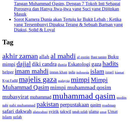
Tangan Muhammad Qasim, Dengan 7 Tokoh Inti Sebagai
Porosnya dan Hanya Jiwa-jiwa yang Suci yang Diijinkan
Masuk
Sorot Kamera Dunia akan Tertuju ke Bukit Lebah : Ketika
yang Tersembunyi Dipaksa Terang & Sebuah Barisan yang
Diakui, Solid & Loyal
Tag
akhir zaman
al mahdi
allah
Buku
al qurán
Bani tamim
dajjal
hadits
diki candra
gaza
Eskatologi
mimpi
dunia
imam mahdi
islam
helper
imran khan
israel
india
indonesia
kiamat
majelis gaza
mimpi
Mimpi
Kyai Fadlil
malaysia
Muhammad Qasim
mimpi muhammad qosim
muhammad qasim
mubasyirat
muhammad
muslim
pakistan
perpustakaan
qasim
nabi muhammad
roadmap
nabi
safari dakwah
syirik
takwil
Umat
ulama
silaturahmi
tanah uzlah
umat
islam
uzlah