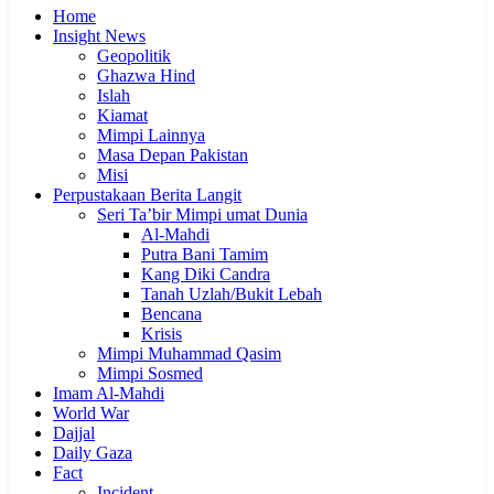
Home
Insight News
Geopolitik
Ghazwa Hind
Islah
Kiamat
Mimpi Lainnya
Masa Depan Pakistan
Misi
Perpustakaan Berita Langit
Seri Ta’bir Mimpi umat Dunia
Al-Mahdi
Putra Bani Tamim
Kang Diki Candra
Tanah Uzlah/Bukit Lebah
Bencana
Krisis
Mimpi Muhammad Qasim
Mimpi Sosmed
Imam Al-Mahdi
World War
Dajjal
Daily Gaza
Fact
Incident