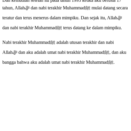
Dan kemudian setelah itu pada tahun 1993 ketika aku berusia 17
tahun, Allahﷻ dan nabi terakhir Muhammadﷺ mulai datang secara
teratur dan terus menerus dalam mimpiku. Dan sejak itu, Allahﷻ
dan nabi terakhir Muhammadﷺ terus datang ke dalam mimpiku.
Nabi terakhir Muhammadﷺ adalah utusan terakhir dan nabi
Allahﷻ dan aku adalah umat nabi terakhir Muhammadﷺ, dan aku
bangga bahwa aku adalah umat nabi terakhir Muhammadﷺ.