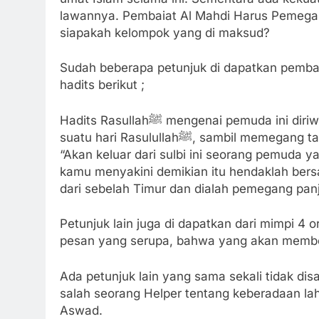
lawannya. Pembaiat Al Mahdi Harus Pemegan
siapakah kelompok yang di maksud?
Sudah beberapa petunjuk di dapatkan pembai
hadits berikut ;
Hadits Rasullahﷺ mengenai pemuda ini diriwayatkan dari Ibnu Umar رَضِی اَللهُ عَنْه, bahwa pada
“Akan keluar dari sulbi ini seorang pemuda 
kamu menyakini demikian itu hendaklah ber
dari sebelah Timur dan dialah pemegang panji
Petunjuk lain juga di dapatkan dari mimpi 
pesan yang serupa, bahwa yang akan membeb
Ada petunjuk lain yang sama sekali tidak dis
salah seorang Helper tentang keberadaan laha
Aswad.