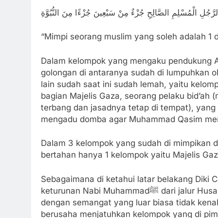
الرَّجُلِ الْمُسْلِمِ الصَّالِحِ جُزْءٌ مِنْ سَبْعِينَ جُزْءًا مِنَ النُّبُوَّةِ
“Mimpi seorang muslim yang soleh adalah 1 d
Dalam kelompok yang mengaku pendukung Al 
golongan di antaranya sudah di lumpuhkan ol
lain sudah saat ini sudah lemah, yaitu kel
bagian Majelis Gaza, seorang pelaku bid’ah (mengaku bertemu
terbang dan jasadnya tetap di tempat), yang
mengadu domba agar Muhammad Qasim me
Dalam 3 kelompok yang sudah di mimpikan d
bertahan hanya 1 kelompok yaitu Majelis Gaz
Sebagaimana di ketahui latar belakang Diki
keturunan Nabi Muhammadﷺ dari jalur Husain dengan biground jiwa kepemimpinan yang menonjol,
dengan semangat yang luar biasa tidak kenal
berusaha menjatuhkan kelompok yang di pim