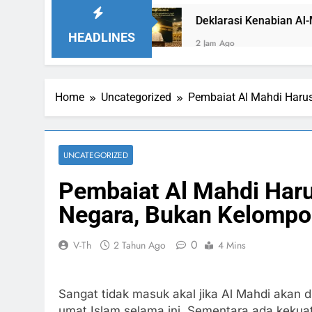
an Ka’bah
HEADLINES
2 Jam Ago
Home
Uncategorized
Pembaiat Al Mahdi Haru
UNCATEGORIZED
Pembaiat Al Mahdi Ha
Negara, Bukan Kelompo
0
V-Th
2 Tahun Ago
4 Mins
Sangat tidak masuk akal jika Al Mahdi akan d
umat Islam selama ini. Sementara ada kekuat