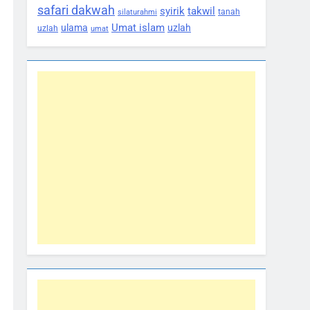
safari dakwah
syirik
takwil
tanah
silaturahmi
Umat islam
ulama
uzlah
uzlah
umat