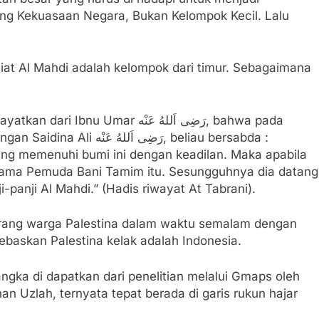
g Kekuasaan Negara, Bukan Kelompok Kecil. Lalu
at Al Mahdi adalah kelompok dari timur. Sebagaimana
suatu hari Rasulullahﷺ, sambil memegang tangan Saidina Ali رَضِی اَللهُ عَنْه, beliau bersabda :
yang memenuhi bumi ini dengan keadilan. Maka apabila
sama Pemuda Bani Tamim itu. Sesungguhnya dia datang
-panji Al Mahdi.” (Hadis riwayat At Tabrani).
4 orang warga Palestina dalam waktu semalam dengan
askan Palestina kelak adalah Indonesia.
angka di dapatkan dari penelitian melalui Gmaps oleh
n Uzlah, ternyata tepat berada di garis rukun hajar