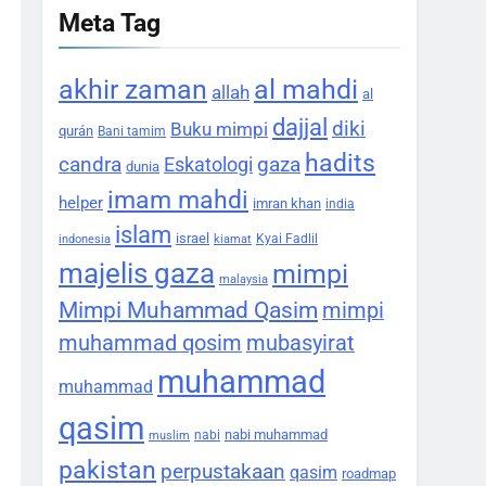
Meta Tag
akhir zaman
al mahdi
allah
al
dajjal
diki
Buku mimpi
qurán
Bani tamim
hadits
candra
gaza
Eskatologi
dunia
imam mahdi
helper
imran khan
india
islam
israel
Kyai Fadlil
indonesia
kiamat
majelis gaza
mimpi
malaysia
Mimpi Muhammad Qasim
mimpi
muhammad qosim
mubasyirat
muhammad
muhammad
qasim
nabi muhammad
nabi
muslim
pakistan
perpustakaan
qasim
roadmap