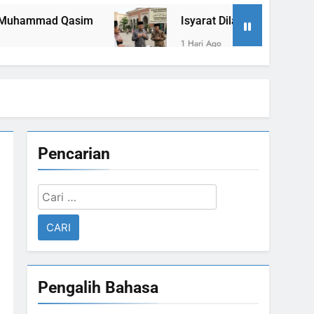
ammad Qasim
1 Hari Ago
Pencarian
Cari
untuk:
Pengalih Bahasa