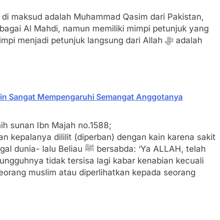
 di maksud adalah Muhammad Qasim dari Pakistan,
ebagai Al Mahdi, namun memiliki mimpi petunjuk yang
enjadi petunjuk langsung dari Allah ﷻ adalah
mpin Sangat Mempengaruhi Semangat Anggotanya
ih sunan Ibn Majah no.1588;
u ﷺ bersabda: ‘Ya ALLAH, telah
ngguhnya tidak tersisa lagi kabar kenabian kecuali
seorang muslim atau diperlihatkan kepada seorang