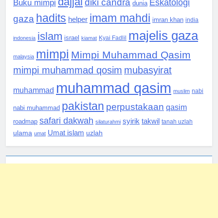
dajjal
diki candra
Eskatologi
Buku mimpi
dunia
hadits
imam mahdi
gaza
helper
imran khan
india
majelis gaza
islam
israel
indonesia
kiamat
Kyai Fadlil
mimpi
Mimpi Muhammad Qasim
malaysia
mimpi muhammad qosim
mubasyirat
muhammad qasim
muhammad
muslim
nabi
pakistan
perpustakaan
qasim
nabi muhammad
safari dakwah
syirik
takwil
roadmap
silaturahmi
tanah uzlah
Umat islam
ulama
uzlah
umat