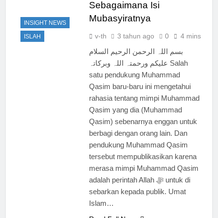
Sebagaimana Isi
Mubasyiratnya
INSIGHT NEWS
v-th
3 tahun ago
0
4 mins
ISLAH
بسم اللہ الرحمن الرحیم السلام
علیکم ورحمتہ اللہ وبرکاتہ Salah
satu pendukung Muhammad
Qasim baru-baru ini mengetahui
rahasia tentang mimpi Muhammad
Qasim yang dia (Muhammad
Qasim) sebenarnya enggan untuk
berbagi dengan orang lain. Dan
pendukung Muhammad Qasim
tersebut mempublikasikan karena
merasa mimpi Muhammad Qasim
adalah perintah Allah ﷻ untuk di
sebarkan kepada publik. Umat
Islam…