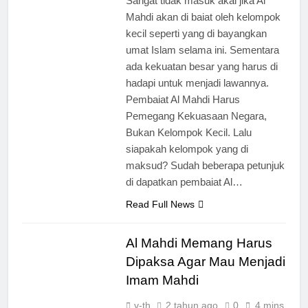
Sangat tidak masuk akal jika Al
Ada Batas Waktu
Mahdi akan di baiat oleh kelompok
(Kesempatan) untuk
kecil seperti yang di bayangkan
Uzlah : “ Panggilan
2 Hari Ago
umat Islam selama ini. Sementara
Pulang ke Tanah
Pergantian
Uzlah Sebelum
ada kekuatan besar yang harus di
Kepemimpinan
Pukul Sepuluh.”
hadapi untuk menjadi lawannya.
Nusantara: Prabowo
2 Hari Ago
Lengser, kang Diki
Pembaiat Al Mahdi Harus
Pengumuman
Candra Sang Satrio
Pemegang Kekuasaan Negara,
Terbuka Tentang
Piningit Tampil di
Mimpi Sdr Julian :
Bukan Kelompok Kecil. Lalu
2 Hari Ago
Panggung Sejarah
Isyarat akan
siapakah kelompok yang di
Allah ﷻ Telah
Dibacakan Pesan
maksud? Sudah beberapa petunjuk
Baru di Tengah
Menyiapkan “Gua
di dapatkan pembaiat Al…
Jemaah
Ashabul Kahfi” Akhir
3 Hari Ago
Zaman Bagi Para
Read Full News
Helper Muhammad
Qasim, Kuncinya di
Tangan Muhammad
Al Mahdi Memang Harus
Qasim, Dengan 7
Dipaksa Agar Mau Menjadi
Tokoh Inti Sebagai
Porosnya dan Hanya
Imam Mahdi
Jiwa-jiwa yang Suci
yang Diijinkan
v-th
2 tahun ago
0
4 mins