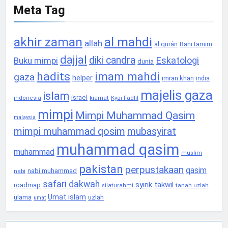
Meta Tag
akhir zaman
al mahdi
allah
al qurán
Bani tamim
dajjal
diki candra
Eskatologi
Buku mimpi
dunia
hadits
imam mahdi
gaza
helper
imran khan
india
majelis gaza
islam
israel
Kyai Fadlil
indonesia
kiamat
mimpi
Mimpi Muhammad Qasim
malaysia
mimpi muhammad qosim
mubasyirat
muhammad qasim
muhammad
muslim
pakistan
perpustakaan
qasim
nabi muhammad
nabi
safari dakwah
syirik
takwil
roadmap
tanah uzlah
silaturahmi
Umat islam
ulama
uzlah
umat