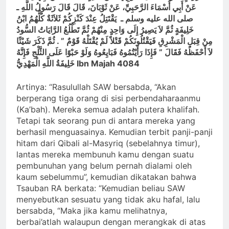
عَنْ أَبِي أَسْمَاءَ الرَّحَبِيِّ، عَنْ ثَوْبَانَ، قَالَ قَالَ رَسُولُ اللَّهِ ـ
صلى الله عليه وسلم ـ ‏ يَقْتَتِلُ عِنْدَ كَنْزِكُمْ ثَلاَثَةٌ كُلُّهُمُ ابْنُ
خَلِيفَةٍ ثُمَّ لاَ يَصِيرُ إِلَى وَاحِدٍ مِنْهُمْ ثُمَّ تَطْلُعُ الرَّايَاتُ السُّودُ
مِنْ
قِبَلِ
الْمَشْرِقِ فَيَقْتُلُونَكُمْ قَتْلاً لَمْ يُقْتَلْهُ قَوْمٌ ‏”‏ ‏.‏ ثُمَّ ذَكَرَ شَيْئًا
لاَ أَحْفَظُهُ فَقَالَ ‏”‏ فَإِذَا رَأَيْتُمُوهُ فَبَايِعُوهُ وَلَوْ حَبْوًا عَلَى الثَّلْجِ فَإِنَّهُ
خَلِيفَةُ اللَّهِ الْمَهْدِيُّ Ibn Majah 4084
Artinya: “Rasulullah SAW bersabda, “Akan
berperang tiga orang di sisi perbendaharaanmu
(Ka’bah). Mereka semua adalah putera khalifah.
Tetapi tak seorang pun di antara mereka yang
berhasil menguasainya. Kemudian terbit panji-panji
hitam dari Qibali al-Masyriq (sebelahnya timur),
lantas mereka membunuh kamu dengan suatu
pembunuhan yang belum pernah dialami oleh
kaum sebelummu”, kemudian dikatakan bahwa
Tsauban RA berkata: “Kemudian beliau SAW
menyebutkan sesuatu yang tidak aku hafal, lalu
bersabda, “Maka jika kamu melihatnya,
berbai’atlah walaupun dengan merangkak di atas