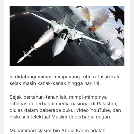
Deklarasi Kenabian Al-Mahdi
di Rumah Allah ﷻ: Isyarat
Penegasan Al Mahdi Adalah
3 Hari Ago
Muhammad Qasim
Isyarat Dilarang
Menundukkan Badan
kepada Selain Allah ﷻ
3 Hari Ago
Ada Batas Waktu
(Kesempatan) untuk Uzlah : “
Panggilan Pulang ke Tanah
3 Hari Ago
Uzlah Sebelum Pukul
Pergantian Kepemimpinan
Sepuluh.”
Nusantara: Prabowo
Ia didatangi mimpi-mimpi yang rutin ratusan kali
Lengser, kang Diki Candra
4 Hari Ago
sejak masih kanak-kanak hingga hari ini.
Sang Satrio Piningit Tampil
di Panggung Sejarah
Sejak bertahun-tahun lalu mimpi-mimpinya
dibahas di berbagai media nasional di Pakistan,
diulas dalam beberapa buku, video YouTube, dan
diskusi intelektual Muslim di berbagai negara.
Muhammad Qasim bin Abdul Karim adalah