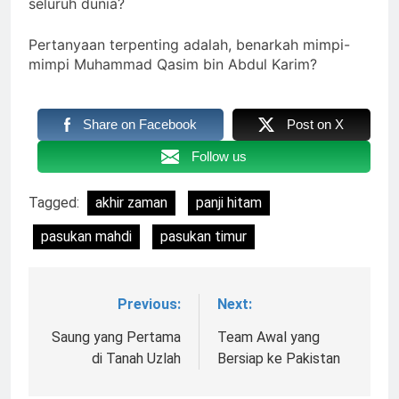
seluruh dunia?
Pertanyaan terpenting adalah, benarkah mimpi-
mimpi Muhammad Qasim bin Abdul Karim?
Share on Facebook
Post on X
Follow us
Tagged:
akhir zaman
panji hitam
pasukan mahdi
pasukan timur
Previous:
Next:
Navigasi
pos
Saung yang Pertama
Team Awal yang
di Tanah Uzlah
Bersiap ke Pakistan