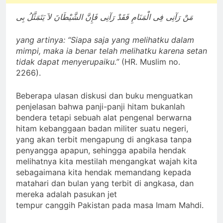
مَنْ رَآنِى فِى الْمَنَامِ فَقَدْ رَآنِى فَإِنَّ الشَّيْطَانَ لاَ يَتَمَثَّلُ بِى
yang artinya: “Siapa saja yang melihatku dalam
mimpi, maka ia benar telah melihatku karena setan
tidak dapat menyerupaiku.”
(HR. Muslim no.
2266).
Beberapa ulasan diskusi dan buku menguatkan
penjelasan bahwa panji-panji hitam bukanlah
bendera tetapi sebuah alat pengenal berwarna
hitam kebanggaan badan militer suatu negeri,
yang akan terbit mengapung di angkasa tanpa
penyangga apapun, sehingga apabila hendak
melihatnya kita mestilah mengangkat wajah kita
sebagaimana kita hendak memandang kepada
matahari dan bulan yang terbit di angkasa, dan
mereka adalah pasukan jet
tempur canggih Pakistan pada masa Imam Mahdi.