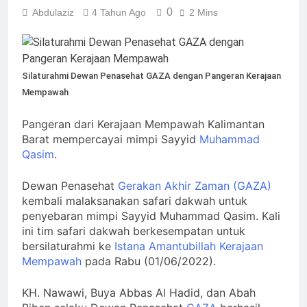
Pesan Baru di Tengah
0
Abdulaziz
4 Tahun Ago
2 Mins
Allah ﷻ Telah
Jemaah
Menyiapkan “Gua
Ashabul Kahfi” Akhir
2 Hari Ago
Zaman Bagi Para
Sorot Kamera Dunia
Helper Muhammad
Silaturahmi Dewan Penasehat GAZA dengan Pangeran Kerajaan
akan Tertuju ke Bukit
Qasim, Kuncinya di
Mempawah
Lebah : Ketika yang
2 Hari Ago
Tangan Muhammad
Tersembunyi Dipaksa
Identitas Muhammas
Qasim, Dengan 7
Terang & Sebuah
Pangeran dari Kerajaan Mempawah Kalimantan
Qasim Sebab Calon
Tokoh Inti Sebagai
Barisan yang Diakui,
Barat mempercayai mimpi Sayyid
Imam Mahdi Masalah
Muhammad
Porosnya dan Hanya
3 Hari Ago
Solid & Loyal
Tertutup dari
Jiwa-jiwa yang Suci
Qasim
.
Ketika Istikharah
Mayoritas Manusia,
yang Diijinkan Masuk
Dijawab Lewat Wajah
Kemuliaannya Jauh
(kang Diki) : Isyarat
Dewan Penasehat
Gerakan Akhir Zaman (GAZA)
3 Hari Ago
dari Apa yang
Petunjuk Melalui
kembali malaksanakan safari dakwah untuk
Tampak
Jalan Hati
penyebaran mimpi Sayyid Muhammad Qasim. Kali
ini tim safari dakwah berkesempatan untuk
bersilaturahmi ke
Istana Amantubillah
Kerajaan
Mempawah
pada Rabu (01/06/2022).
KH. Nawawi, Buya Abbas Al Hadid, dan Abah