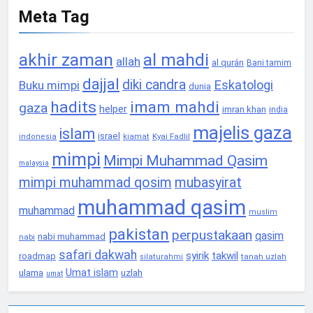
Meta Tag
akhir zaman
al mahdi
allah
al qurán
Bani tamim
dajjal
diki candra
Eskatologi
Buku mimpi
dunia
hadits
imam mahdi
gaza
helper
imran khan
india
majelis gaza
islam
israel
Kyai Fadlil
indonesia
kiamat
mimpi
Mimpi Muhammad Qasim
malaysia
mimpi muhammad qosim
mubasyirat
muhammad qasim
muhammad
muslim
pakistan
perpustakaan
qasim
nabi muhammad
nabi
safari dakwah
syirik
takwil
roadmap
tanah uzlah
silaturahmi
Umat islam
ulama
uzlah
umat