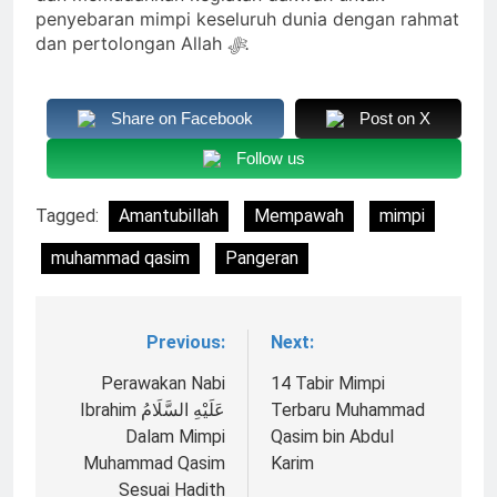
penyebaran mimpi keseluruh dunia dengan rahmat
dan pertolongan Allah
ﷻ.
Share on Facebook
Post on X
Follow us
Tagged:
Amantubillah
Mempawah
mimpi
muhammad qasim
Pangeran
Previous:
Next:
Navigasi
pos
Perawakan Nabi
14 Tabir Mimpi
Ibrahim عَلَيْهِ السَّلَامُ
Terbaru Muhammad
Dalam Mimpi
Qasim bin Abdul
Muhammad Qasim
Karim
Sesuai Hadith