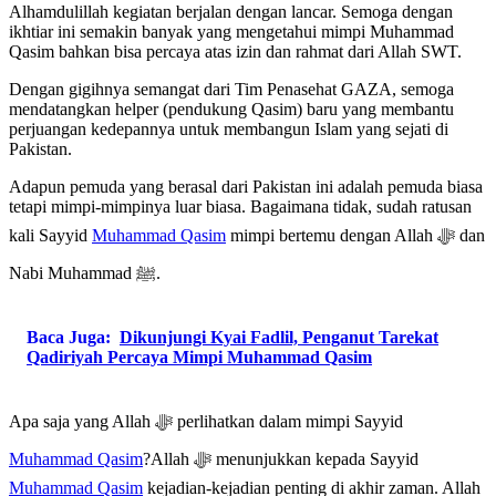
Alhamdulillah kegiatan berjalan dengan lancar. Semoga dengan
ikhtiar ini semakin banyak yang mengetahui mimpi Muhammad
Qasim bahkan bisa percaya atas izin dan rahmat dari Allah SWT.
Dengan gigihnya semangat dari Tim Penasehat GAZA, semoga
mendatangkan helper (pendukung Qasim) baru yang membantu
perjuangan kedepannya untuk membangun Islam yang sejati di
Pakistan.
Adapun pemuda yang berasal dari Pakistan ini adalah pemuda biasa
tetapi mimpi-mimpinya luar biasa. Bagaimana tidak, sudah ratusan
kali Sayyid
Muhammad Qasim
mimpi bertemu dengan Allah ﷻ dan
Nabi Muhammad ﷺ.
Baca Juga:
Dikunjungi Kyai Fadlil, Penganut Tarekat
Qadiriyah Percaya Mimpi Muhammad Qasim
Apa saja yang Allah ﷻ perlihatkan dalam mimpi Sayyid
Muhammad Qasim
?Allah ﷻ menunjukkan kepada Sayyid
Muhammad Qasim
kejadian-kejadian penting di akhir zaman. Allah