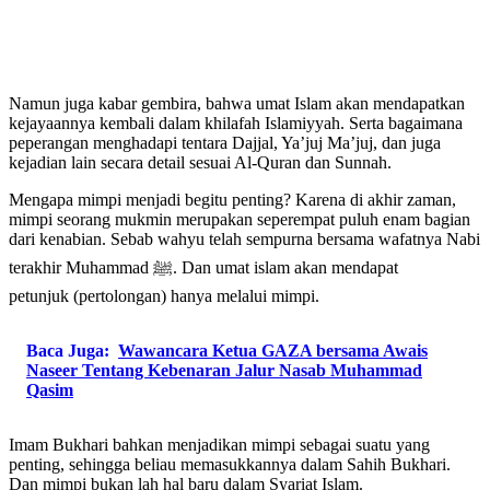
Namun juga kabar gembira, bahwa umat Islam akan mendapatkan
kejayaannya kembali dalam khilafah Islamiyyah. Serta bagaimana
peperangan menghadapi tentara Dajjal, Ya’juj Ma’juj, dan juga
kejadian lain secara detail sesuai Al-Quran dan Sunnah.
Mengapa mimpi menjadi begitu penting? Karena di akhir zaman,
mimpi seorang mukmin merupakan seperempat puluh enam bagian
dari kenabian. Sebab wahyu telah sempurna bersama wafatnya Nabi
terakhir Muhammad ﷺ. Dan umat islam akan mendapat
petunjuk (pertolongan) hanya melalui mimpi.
Baca Juga:
Wawancara Ketua GAZA bersama Awais
Naseer Tentang Kebenaran Jalur Nasab Muhammad
Qasim
Imam Bukhari bahkan menjadikan mimpi sebagai suatu yang
penting, sehingga beliau memasukkannya dalam Sahih Bukhari.
Dan mimpi bukan lah hal baru dalam Syariat Islam.