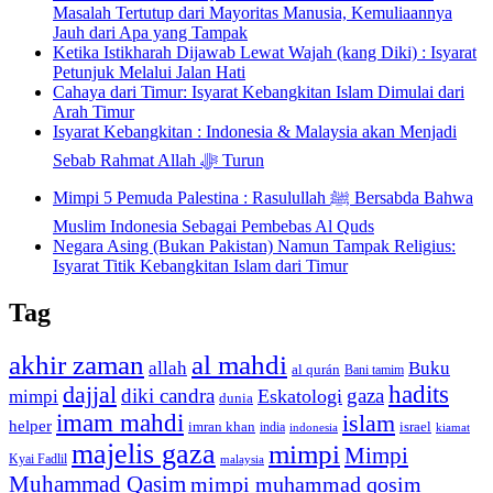
Masalah Tertutup dari Mayoritas Manusia, Kemuliaannya
Jauh dari Apa yang Tampak
Ketika Istikharah Dijawab Lewat Wajah (kang Diki) : Isyarat
Petunjuk Melalui Jalan Hati
Cahaya dari Timur: Isyarat Kebangkitan Islam Dimulai dari
Arah Timur
Isyarat Kebangkitan : Indonesia & Malaysia akan Menjadi
Sebab Rahmat Allah ﷻ Turun
Mimpi 5 Pemuda Palestina : Rasulullah ﷺ Bersabda Bahwa
Muslim Indonesia Sebagai Pembebas Al Quds
Negara Asing (Bukan Pakistan) Namun Tampak Religius:
Isyarat Titik Kebangkitan Islam dari Timur
Tag
akhir zaman
al mahdi
allah
Buku
al qurán
Bani tamim
dajjal
hadits
diki candra
gaza
Eskatologi
mimpi
dunia
imam mahdi
islam
helper
imran khan
israel
india
indonesia
kiamat
majelis gaza
mimpi
Mimpi
Kyai Fadlil
malaysia
Muhammad Qasim
mimpi muhammad qosim