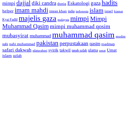
dajjal
hadits
diki candra
gaza
Eskatologi
mimpi
dunia
imam mahdi
islam
helper
imran khan
israel
india
indonesia
kiamat
majelis gaza
mimpi
Mimpi
Kyai Fadlil
malaysia
Muhammad Qasim
mimpi muhammad qosim
muhammad qasim
mubasyirat
muhammad
muslim
pakistan
perpustakaan
qasim
nabi muhammad
roadmap
nabi
safari dakwah
syirik
takwil
Umat
ulama
silaturahmi
tanah uzlah
umat
islam
uzlah