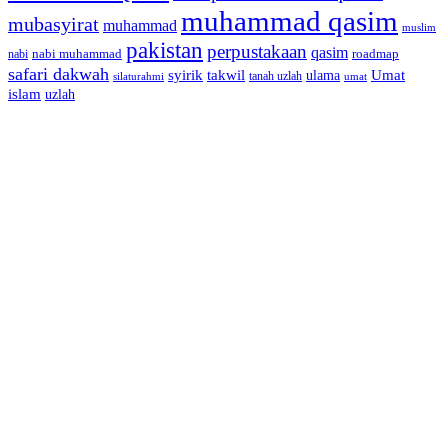
muhammad qasim
mubasyirat
muhammad
muslim
pakistan
perpustakaan
qasim
nabi muhammad
roadmap
nabi
safari dakwah
syirik
takwil
Umat
ulama
silaturahmi
tanah uzlah
umat
islam
uzlah