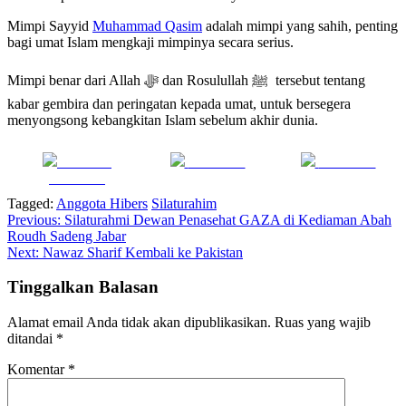
Mimpi Sayyid
Muhammad Qasim
adalah mimpi yang sahih, penting
bagi umat Islam mengkaji mimpinya secara serius.
Mimpi benar dari Allah ﷻ dan Rosulullah ﷺ tersebut tentang
kabar gembira dan peringatan kepada umat, untuk bersegera
menyongsong kebangkitan Islam sebelum akhir dunia.
Share on
Post on X
Follow us
Facebook
Tagged:
Anggota Hibers
Silaturahim
Navigasi
Previous:
Silaturahmi Dewan Penasehat GAZA di Kediaman Abah
Roudh Sadeng Jabar
pos
Next:
Nawaz Sharif Kembali ke Pakistan
Tinggalkan Balasan
Alamat email Anda tidak akan dipublikasikan.
Ruas yang wajib
ditandai
*
Komentar
*