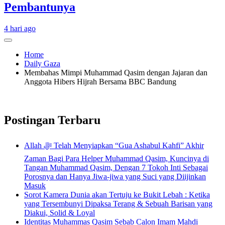
Pembantunya
4 hari ago
Home
Daily Gaza
Membahas Mimpi Muhammad Qasim dengan Jajaran dan
Anggota Hibers Hijrah Bersama BBC Bandung
Postingan Terbaru
Allah ﷻ Telah Menyiapkan “Gua Ashabul Kahfi” Akhir
Zaman Bagi Para Helper Muhammad Qasim, Kuncinya di
Tangan Muhammad Qasim, Dengan 7 Tokoh Inti Sebagai
Porosnya dan Hanya Jiwa-jiwa yang Suci yang Diijinkan
Masuk
Sorot Kamera Dunia akan Tertuju ke Bukit Lebah : Ketika
yang Tersembunyi Dipaksa Terang & Sebuah Barisan yang
Diakui, Solid & Loyal
Identitas Muhammas Qasim Sebab Calon Imam Mahdi