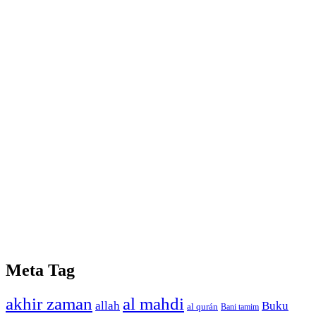
Meta Tag
akhir zaman
al mahdi
allah
Buku
al qurán
Bani tamim