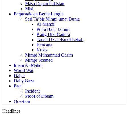
Masa Depan Pakistan
Misi
Perpustakaan Berita Langit
Seri Ta’bir Mimpi umat Dunia
Al-Mahdi
Putra Bani Tamim
Kang Diki Candra
Tanah Uzlah/Bukit Lebah
Bencana
Krisis
Mimpi Muhammad Qasim
Mimpi Sosmed
Imam Al-Mahdi
World War
Dajjal
Daily Gaza
Fact
Incident
Proof of Dream
Question
Headlines