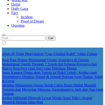
World War
Dajjal
Daily Gaza
Fact
Incident
Proof of Dream
Question
Cari
untuk:
Allah ﷻ Telah Menyiapkan “Gua Ashabul Kahfi” Akhir Zaman
Bagi Para Helper Muhammad Qasim, Kuncinya di Tangan
Muhammad Qasim, Dengan 7 Tokoh Inti Sebagai Porosnya dan
Hanya Jiwa-jiwa yang Suci yang Diijinkan Masuk
Sorot Kamera Dunia akan Tertuju ke Bukit Lebah : Ketika yang
Tersembunyi Dipaksa Terang & Sebuah Barisan yang Diakui, Solid
& Loyal
Identitas Muhammas Qasim Sebab Calon Imam Mahdi Masalah
Tertutup dari Mayoritas Manusia, Kemuliaannya Jauh dari Apa yang
Tampak
Ketika Istikharah Dijawab Lewat Wajah (kang Diki) : Isyarat
Petunjuk Melalui Jalan Hati