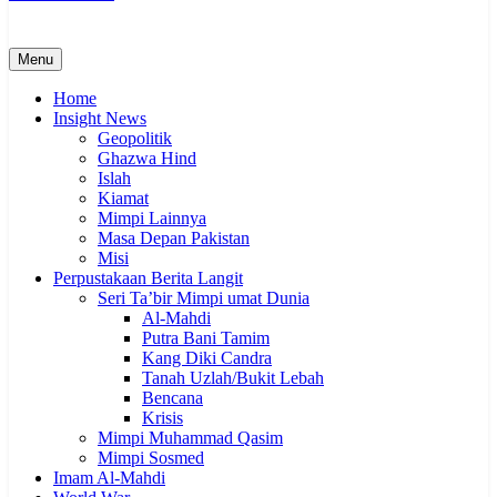
Menu
Home
Insight News
Geopolitik
Ghazwa Hind
Islah
Kiamat
Mimpi Lainnya
Masa Depan Pakistan
Misi
Perpustakaan Berita Langit
Seri Ta’bir Mimpi umat Dunia
Al-Mahdi
Putra Bani Tamim
Kang Diki Candra
Tanah Uzlah/Bukit Lebah
Bencana
Krisis
Mimpi Muhammad Qasim
Mimpi Sosmed
Imam Al-Mahdi