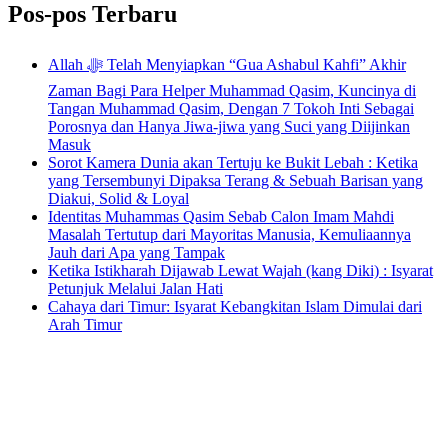
Pos-pos Terbaru
Allah ﷻ Telah Menyiapkan “Gua Ashabul Kahfi” Akhir
Zaman Bagi Para Helper Muhammad Qasim, Kuncinya di
Tangan Muhammad Qasim, Dengan 7 Tokoh Inti Sebagai
Porosnya dan Hanya Jiwa-jiwa yang Suci yang Diijinkan
Masuk
Sorot Kamera Dunia akan Tertuju ke Bukit Lebah : Ketika
yang Tersembunyi Dipaksa Terang & Sebuah Barisan yang
Diakui, Solid & Loyal
Identitas Muhammas Qasim Sebab Calon Imam Mahdi
Masalah Tertutup dari Mayoritas Manusia, Kemuliaannya
Jauh dari Apa yang Tampak
Ketika Istikharah Dijawab Lewat Wajah (kang Diki) : Isyarat
Petunjuk Melalui Jalan Hati
Cahaya dari Timur: Isyarat Kebangkitan Islam Dimulai dari
Arah Timur