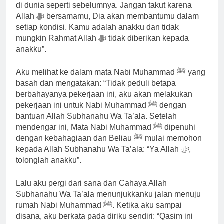
di dunia seperti sebelumnya. Jangan takut karena
Allah ﷻ bersamamu, Dia akan membantumu dalam
setiap kondisi. Kamu adalah anakku dan tidak
mungkin Rahmat Allah ﷻ tidak diberikan kepada
anakku”.
Aku melihat ke dalam mata Nabi Muhammad ﷺ yang
basah dan mengatakan: “Tidak peduli betapa
berbahayanya pekerjaan ini, aku akan melakukan
pekerjaan ini untuk Nabi Muhammad ﷺ dengan
bantuan Allah Subhanahu Wa Ta’ala. Setelah
mendengar ini, Mata Nabi Muhammad ﷺ dipenuhi
dengan kebahagiaan dan Beliau ﷺ mulai memohon
kepada Allah Subhanahu Wa Ta’ala: “Ya Allah ﷻ,
tolonglah anakku”.
Lalu aku pergi dari sana dan Cahaya Allah
Subhanahu Wa Ta’ala menunjukkanku jalan menuju
rumah Nabi Muhammad ﷺ. Ketika aku sampai
disana, aku berkata pada diriku sendiri: “Qasim ini