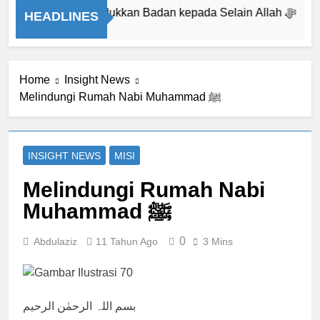
Isyarat Dilarang Menundukkan Badan kepada Selain Allah ﷻ
HEADLINES
 Ago
Home
Insight News
Melindungi Rumah Nabi Muhammad ﷺ
INSIGHT NEWS
MISI
Melindungi Rumah Nabi
Muhammad ﷺ
0
Abdulaziz
11 Tahun Ago
3 Mins
بسم اللہ الرحمٰن الرحیم