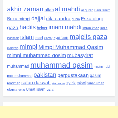
akhir zaman
al mahdi
allah
al qurán
Bani tamim
dajjal
diki candra
Eskatologi
Buku mimpi
dunia
hadits
imam mahdi
gaza
helper
imran khan
india
majelis gaza
islam
israel
indonesia
kiamat
Kyai Fadlil
mimpi
Mimpi Muhammad Qasim
malaysia
mimpi muhammad qosim
mubasyirat
muhammad qasim
muhammad
muslim
nabi
pakistan
perpustakaan
qasim
nabi muhammad
safari dakwah
syirik
takwil
roadmap
silaturahmi
tanah uzlah
Umat islam
ulama
uzlah
umat