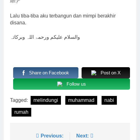
ﷺ?”
Lalu tiba-tiba aku terbangun dan mimpi berakhir
disana.
والسلام علیکم ورحمۃ اللہ وبرکاتہ
Share on Facebook
Post on X
Follow us
Tagged:
melindungi
muhammad
nabi
rumah
Navigasi
Previous:
Next: