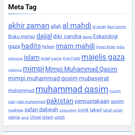
Meta Tag
akhir zaman
al mahdi
allah
al qurán
Bani tamim
dajjal
diki candra
Eskatologi
Buku mimpi
dunia
hadits
imam mahdi
gaza
helper
imran khan
india
majelis gaza
islam
israel
Kyai Fadlil
indonesia
kiamat
mimpi
Mimpi Muhammad Qasim
malaysia
mimpi muhammad qosim
mubasyirat
muhammad qasim
muhammad
muslim
pakistan
perpustakaan
qasim
nabi muhammad
nabi
safari dakwah
syirik
takwil
roadmap
tanah uzlah
silaturahmi
Umat islam
ulama
uzlah
umat