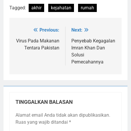
Tagged:
akhir
kejahatan
rumah
Previous:
Next:
Navigasi
pos
Virus Pada Makanan
Penyebab Kegagalan
Tentara Pakistan
Imran Khan Dan
Solusi
Pemecahannya
TINGGALKAN BALASAN
Alamat email Anda tidak akan dipublikasikan.
Ruas yang wajib ditandai
*