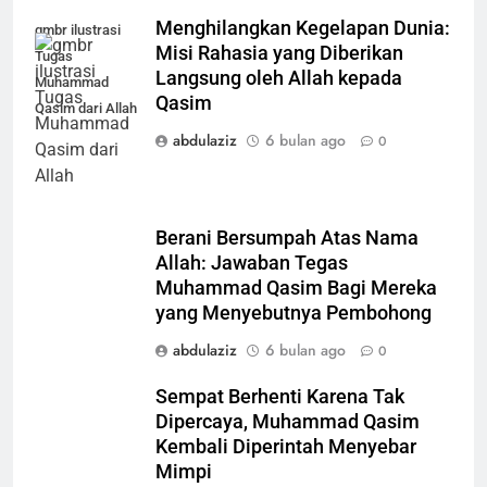
Menghilangkan Kegelapan Dunia:
gmbr ilustrasi
Misi Rahasia yang Diberikan
Tugas
Langsung oleh Allah kepada
Muhammad
Qasim
Qasim dari Allah
abdulaziz
6 bulan ago
0
Berani Bersumpah Atas Nama
Allah: Jawaban Tegas
Muhammad Qasim Bagi Mereka
yang Menyebutnya Pembohong
abdulaziz
6 bulan ago
0
Sempat Berhenti Karena Tak
Dipercaya, Muhammad Qasim
Kembali Diperintah Menyebar
Mimpi