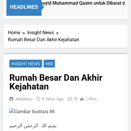
 Diki Memaksa Sayyid Muhammad Qasim untuk Dibaiat di Dep
HEADLINES
m Ago
Home
Insight News
Rumah Besar Dan Akhir Kejahatan
INSIGHT NEWS
MISI
Rumah Besar Dan Akhir
Kejahatan
0
Abdulaziz
8 Tahun Ago
1 Mins
بسم اللہ الرحمٰن الرحیم