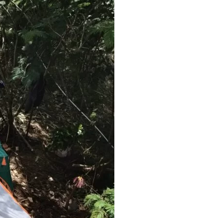
an Pakistan) Namun Tampak Religius: Isyarat Titik Kebangkit
yarat untuk Percepatan Lumbung Pangan di Tanah Uzlah
- Mahdi Membutuhkan Estafet Perjuangan dari Para Pembant