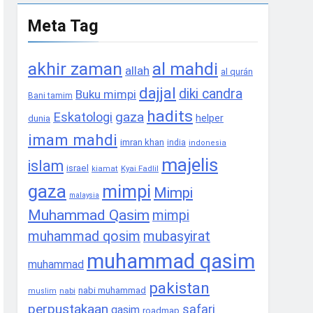
Meta Tag
akhir zaman
al mahdi
allah
al qurán
dajjal
diki candra
Buku mimpi
Bani tamim
hadits
gaza
Eskatologi
helper
dunia
imam mahdi
imran khan
india
indonesia
majelis
islam
israel
Kyai Fadlil
kiamat
gaza
mimpi
Mimpi
malaysia
Muhammad Qasim
mimpi
muhammad qosim
mubasyirat
muhammad qasim
muhammad
pakistan
nabi muhammad
nabi
muslim
perpustakaan
safari
qasim
roadmap