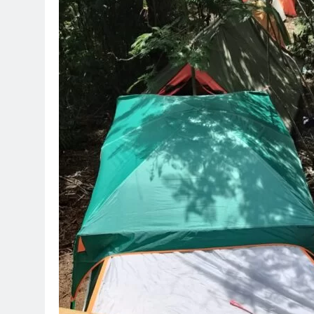
Negara Asing (Buk
4 Hari Ago
Ujian Pangan : Is
4 Hari Ago
Isyarat Bahwa Al
4 Hari Ago