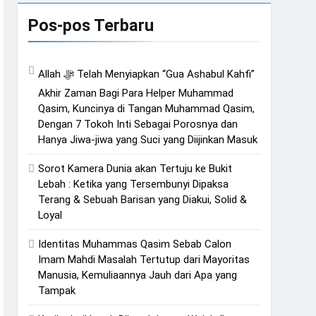
an Islam dari Timur
Pos-pos Terbaru
unya
Allah ﷻ Telah Menyiapkan “Gua Ashabul Kahfi”
Akhir Zaman Bagi Para Helper Muhammad
Qasim, Kuncinya di Tangan Muhammad Qasim,
Dengan 7 Tokoh Inti Sebagai Porosnya dan
Hanya Jiwa-jiwa yang Suci yang Diijinkan Masuk
Sorot Kamera Dunia akan Tertuju ke Bukit
Lebah : Ketika yang Tersembunyi Dipaksa
Terang & Sebuah Barisan yang Diakui, Solid &
Loyal
Identitas Muhammas Qasim Sebab Calon
Imam Mahdi Masalah Tertutup dari Mayoritas
Manusia, Kemuliaannya Jauh dari Apa yang
Tampak