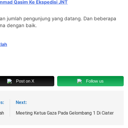
mmad Qasim Ke Ekspedisi JNT
an jumlah pengunjung yang datang. Dan beberapa
ana dengan baik.
lah
Post on X
Follow us
s:
Next:
ah
Meeting Ketua Gaza Pada Gelombang 1 Di Ciater