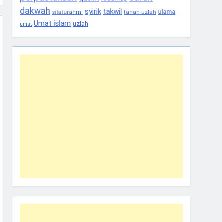
dakwah
syirik
takwil
ulama
tanah uzlah
silaturahmi
Umat islam
uzlah
umat