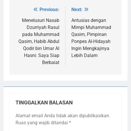
Previous:
Next:
Navigasi
pos
Menelusuri Nasab
Antusias dengan
Dzurriyah Rasul
Mimpi Muhammad
pada Muhammad
Qasim, Pimpinan
Qasim, Habib Abdul
Ponpes Al-Hidayah
Qodir bin Umar Al
Ingin Mengkajinya
Hasni: Saya Siap
Lebih Dalam
Berbaiat
TINGGALKAN BALASAN
Alamat email Anda tidak akan dipublikasikan.
Ruas yang wajib ditandai
*