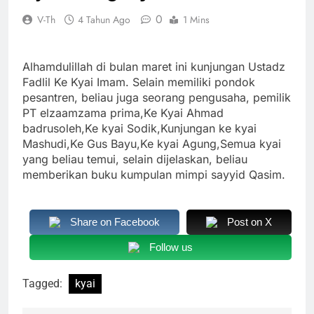
0
V-Th
4 Tahun Ago
1 Mins
Alhamdulillah di bulan maret ini kunjungan Ustadz
Fadlil Ke Kyai Imam. Selain memiliki pondok
pesantren, beliau juga seorang pengusaha, pemilik
PT elzaamzama prima,Ke Kyai Ahmad
badrusoleh,Ke kyai Sodik,Kunjungan ke kyai
Mashudi,Ke Gus Bayu,Ke kyai Agung,Semua kyai
yang beliau temui, selain dijelaskan, beliau
memberikan buku kumpulan mimpi sayyid Qasim.
Share on Facebook
Post on X
Follow us
Tagged:
kyai