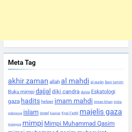
Meta Tag
akhir zaman
al mahdi
allah
al qurán
Bani tamim
dajjal
diki candra
Eskatologi
Buku mimpi
dunia
hadits
imam mahdi
gaza
helper
imran khan
india
majelis gaza
islam
israel
Kyai Fadlil
indonesia
kiamat
mimpi
Mimpi Muhammad Qasim
malaysia