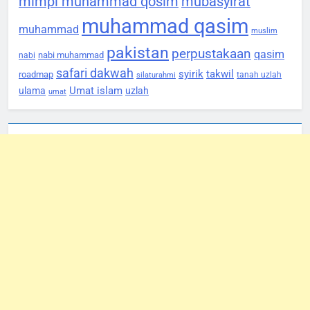
mimpi muhammad qosim
mubasyirat
muhammad qasim
muhammad
muslim
pakistan
perpustakaan
qasim
nabi muhammad
nabi
safari dakwah
syirik
takwil
roadmap
tanah uzlah
silaturahmi
Umat islam
ulama
uzlah
umat