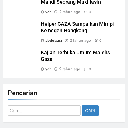
Mahdi Seorang Mukhlasin
v-th
2 tahun ago
0
Helper GAZA Sampaikan Mimpi
Ke negeri Hongkong
abdulaziz
2 tahun ago
0
Kajian Terbuka Umum Majelis
Gaza
v-th
2 tahun ago
0
Pencarian
Cari
untuk: