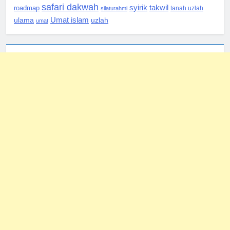
safari dakwah
syirik
takwil
roadmap
silaturahmi
tanah uzlah
Umat islam
ulama
uzlah
umat