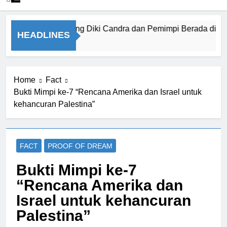
mmad Qasim, kang Diki Candra dan Pemimpi Berada di Depan K
HEADLINES
m Ago
Home
Fact
Bukti Mimpi ke-7 “Rencana Amerika dan Israel untuk
kehancuran Palestina”
FACT
PROOF OF DREAM
Bukti Mimpi ke-7
“Rencana Amerika dan
Israel untuk kehancuran
Palestina”