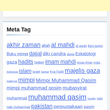
Meta Tag
akhir zaman
al mahdi
allah
al qurán
Bani tamim
dajjal
diki candra
Eskatologi
Buku mimpi
dunia
hadits
imam mahdi
gaza
helper
imran khan
india
majelis gaza
islam
israel
indonesia
kiamat
Kyai Fadlil
mimpi
Mimpi Muhammad Qasim
malaysia
mimpi muhammad qosim
mubasyirat
muhammad qasim
muhammad
muslim
nabi
pakistan
perpustakaan
qasim
nabi muhammad