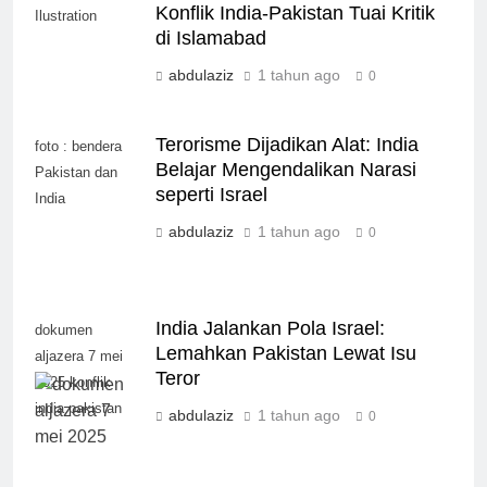
Konflik India-Pakistan Tuai Kritik
Ilustration
di Islamabad
abdulaziz
1 tahun ago
0
Terorisme Dijadikan Alat: India
foto : bendera
Belajar Mengendalikan Narasi
Pakistan dan
seperti Israel
India
abdulaziz
1 tahun ago
0
India Jalankan Pola Israel:
dokumen
Lemahkan Pakistan Lewat Isu
aljazera 7 mei
Teror
2025 konflik
india pakistan
abdulaziz
1 tahun ago
0