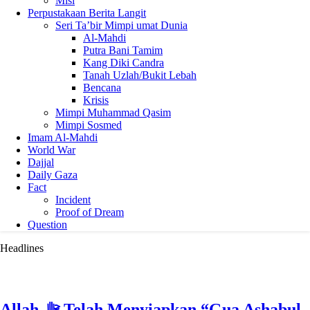
Misi
Perpustakaan Berita Langit
Seri Ta’bir Mimpi umat Dunia
Al-Mahdi
Putra Bani Tamim
Kang Diki Candra
Tanah Uzlah/Bukit Lebah
Bencana
Krisis
Mimpi Muhammad Qasim
Mimpi Sosmed
Imam Al-Mahdi
World War
Dajjal
Daily Gaza
Fact
Incident
Proof of Dream
Question
Headlines
Allah ﷻ Telah Menyiapkan “Gua Ashabul