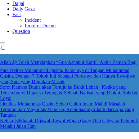
Dajjal
Daily Gaza
Fact
Incident
Proof of Dream
Question
Allah ﷻ Telah Menyiapkan “Gua Ashabul Kahfi” Akhir Zaman Bagi
Para Helper Muhammad Qasim, Kuncinya di Tangan Muhammad
Qasim, Dengan 7 Tokoh Inti Sebagai Porosnya dan Hanya Jiwa-jiwa
yang Suci yang Diijinkan Masuk
Sorot Kamera Dunia akan Tertuju ke Bukit Lebah : Ketika yang
Tersembunyi Dipaksa Terang & Sebuah Barisan yang Diakui, Solid &
Loyal
Identitas Muhammas Qasim Sebab Calon Imam Mahdi Masalah
Tertutup dari Mayoritas Manusia, Kemuliaannya Jauh dari Apa yang
Tampak
Ketika Istikharah Dijawab Lewat Wajah (kang Diki) : Isyarat Petunjuk
Melalui Jalan Hati