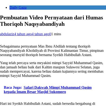
Daily Gaza
Pembuatan Video Pernyataan dari Humas
Thoriqoh Naqsyabandiyah
abdulaziz
4 tahun ago
4 tahun ago
0
1 mins
Sebagaimana pernyataan Mas Ibnu Abdilah tentang thoriqoh
Naqsyabandiyah Kholidiyah di Provinsi Kalimantan Timur, pimpinan
seorang mursyid thoriqoh bernama Syeikh Habibullah Astani.
Yang telah percaya serta meyakini mimpi Sayyid Muhammad Qasim,
dan jamaah beliau baik dari Kaltim maupun Sulawesi Selatan, juga
sudah mempercayai, karena beliau dalam kajiannya sering membahas
mimpi Sayyid Muhammad Qasim.
Baca Juga:
Safari Dakwah Mimpi Muhammad Qasim
kepada Imam Besar Masjid Sukomoro
Hari ini Syeikh Habibullah Astani, sudah bersedia bergabung di