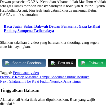
Dewan penasehat GAZA. Kemudian Alhamdulillah Mas Ibnu Abdilah
sebagai Humas thoriqoh Naqsyabandiyah Kholidiyah & murid Syeikh
Habibullah Astani, bisa jauh-jauh datang khusus menemui Ketua
GAZA, untuk silaturahmi.
Baca Juga:
Safari Dakwah Dewan Penasehat Gaza ke Kyai
Endang Sumpena Tasikmalaya
Silahkan saksikan 2 video yang barusan kita shooting, yang segera
akan kita tayangkan.
Share on Facebook
Post on X
Follow us
Tagged:
Pembuatan
video
Navigasi
Previous:
Resep Masakan Tempe Sederhana untuk Berbuka
Next:
Silaturahmi ke Kyai Fadlil Nganjuk Jawa Timur
pos
Tinggalkan Balasan
Alamat email Anda tidak akan dipublikasikan.
Ruas yang wajib
ditandai
*