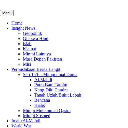
Menu
Home
Insight News
Geopolitik
Ghazwa Hind
Islah
Kiamat
Mimpi Lainnya
Masa Depan Pakistan
Misi
Perpustakaan Berita Langit
Seri Ta’bir Mimpi umat Dunia
Al-Mahdi
Putra Bani Tamim
Kang Diki Candra
Tanah Uzlah/Bukit Lebah
Bencana
Krisis
Mimpi Muhammad Qasim
Mimpi Sosmed
Imam Al-Mahdi
World War