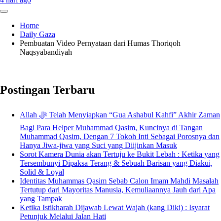
Home
Daily Gaza
Pembuatan Video Pernyataan dari Humas Thoriqoh
Naqsyabandiyah
Postingan Terbaru
Allah ﷻ Telah Menyiapkan “Gua Ashabul Kahfi” Akhir Zaman
Bagi Para Helper Muhammad Qasim, Kuncinya di Tangan
Muhammad Qasim, Dengan 7 Tokoh Inti Sebagai Porosnya dan
Hanya Jiwa-jiwa yang Suci yang Diijinkan Masuk
Sorot Kamera Dunia akan Tertuju ke Bukit Lebah : Ketika yang
Tersembunyi Dipaksa Terang & Sebuah Barisan yang Diakui,
Solid & Loyal
Identitas Muhammas Qasim Sebab Calon Imam Mahdi Masalah
Tertutup dari Mayoritas Manusia, Kemuliaannya Jauh dari Apa
yang Tampak
Ketika Istikharah Dijawab Lewat Wajah (kang Diki) : Isyarat
Petunjuk Melalui Jalan Hati