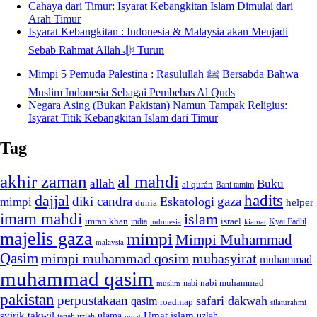
Cahaya dari Timur: Isyarat Kebangkitan Islam Dimulai dari
Arah Timur
Isyarat Kebangkitan : Indonesia & Malaysia akan Menjadi
Sebab Rahmat Allah ﷻ Turun
Mimpi 5 Pemuda Palestina : Rasulullah ﷺ Bersabda Bahwa
Muslim Indonesia Sebagai Pembebas Al Quds
Negara Asing (Bukan Pakistan) Namun Tampak Religius:
Isyarat Titik Kebangkitan Islam dari Timur
Tag
akhir zaman
al mahdi
allah
Buku
al qurán
Bani tamim
dajjal
hadits
diki candra
gaza
Eskatologi
mimpi
helper
dunia
imam mahdi
islam
imran khan
israel
india
indonesia
kiamat
Kyai Fadlil
majelis gaza
mimpi
Mimpi Muhammad
malaysia
Qasim
mimpi muhammad qosim
mubasyirat
muhammad
muhammad qasim
nabi muhammad
muslim
nabi
pakistan
perpustakaan
safari dakwah
qasim
roadmap
silaturahmi
syirik
takwil
Umat islam
ulama
uzlah
tanah uzlah
umat