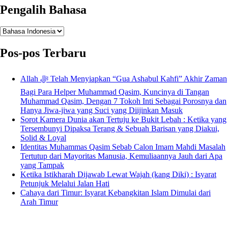
Pengalih Bahasa
Pengalih
Bahasa
Pos-pos Terbaru
Allah ﷻ Telah Menyiapkan “Gua Ashabul Kahfi” Akhir Zaman
Bagi Para Helper Muhammad Qasim, Kuncinya di Tangan
Muhammad Qasim, Dengan 7 Tokoh Inti Sebagai Porosnya dan
Hanya Jiwa-jiwa yang Suci yang Diijinkan Masuk
Sorot Kamera Dunia akan Tertuju ke Bukit Lebah : Ketika yang
Tersembunyi Dipaksa Terang & Sebuah Barisan yang Diakui,
Solid & Loyal
Identitas Muhammas Qasim Sebab Calon Imam Mahdi Masalah
Tertutup dari Mayoritas Manusia, Kemuliaannya Jauh dari Apa
yang Tampak
Ketika Istikharah Dijawab Lewat Wajah (kang Diki) : Isyarat
Petunjuk Melalui Jalan Hati
Cahaya dari Timur: Isyarat Kebangkitan Islam Dimulai dari
Arah Timur