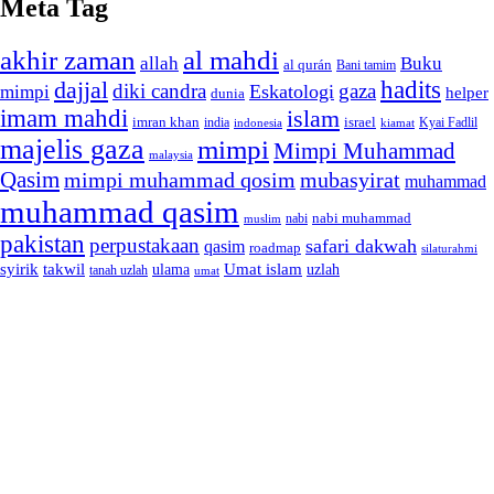
Meta Tag
akhir zaman
al mahdi
allah
Buku
al qurán
Bani tamim
dajjal
hadits
diki candra
gaza
Eskatologi
mimpi
helper
dunia
imam mahdi
islam
imran khan
israel
india
indonesia
kiamat
Kyai Fadlil
majelis gaza
mimpi
Mimpi Muhammad
malaysia
Qasim
mimpi muhammad qosim
mubasyirat
muhammad
muhammad qasim
nabi muhammad
muslim
nabi
pakistan
perpustakaan
safari dakwah
qasim
roadmap
silaturahmi
syirik
takwil
Umat islam
ulama
uzlah
tanah uzlah
umat