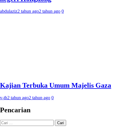
abdulaziz
2 tahun ago
2 tahun ago
0
Kajian Terbuka Umum Majelis Gaza
v-th
2 tahun ago
2 tahun ago
0
Pencarian
Cari
untuk: