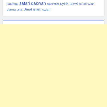
safari dakwah
syirik
takwil
roadmap
silaturahmi
tanah uzlah
Umat islam
ulama
uzlah
umat