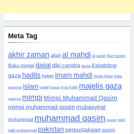
Meta Tag
akhir zaman
al mahdi
allah
al qurán
Bani tamim
dajjal
diki candra
Eskatologi
Buku mimpi
dunia
hadits
imam mahdi
gaza
helper
imran khan
india
majelis gaza
islam
israel
indonesia
kiamat
Kyai Fadlil
mimpi
Mimpi Muhammad Qasim
malaysia
mimpi muhammad qosim
mubasyirat
muhammad qasim
muhammad
muslim
nabi
pakistan
perpustakaan
qasim
nabi muhammad