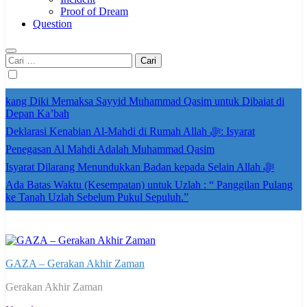
Proof of Dream
Question
Cari
untuk:
kang Diki Memaksa Sayyid Muhammad Qasim untuk Dibaiat di
Depan Ka’bah
Deklarasi Kenabian Al-Mahdi di Rumah Allah ﷻ: Isyarat
Penegasan Al Mahdi Adalah Muhammad Qasim
Isyarat Dilarang Menundukkan Badan kepada Selain Allah ﷻ
Ada Batas Waktu (Kesempatan) untuk Uzlah : “ Panggilan Pulang
ke Tanah Uzlah Sebelum Pukul Sepuluh.”
GAZA – Gerakan Akhir Zaman
Gerakan Akhir Zaman