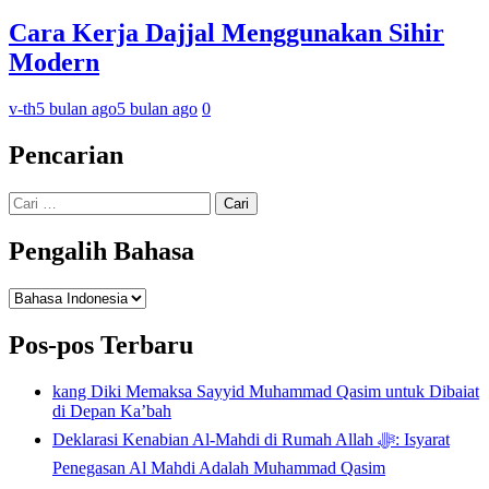
Cara Kerja Dajjal Menggunakan Sihir
Modern
v-th
5 bulan ago
5 bulan ago
0
Pencarian
Cari
untuk:
Pengalih Bahasa
Pengalih
Bahasa
Pos-pos Terbaru
kang Diki Memaksa Sayyid Muhammad Qasim untuk Dibaiat
di Depan Ka’bah
Deklarasi Kenabian Al-Mahdi di Rumah Allah ﷻ: Isyarat
Penegasan Al Mahdi Adalah Muhammad Qasim