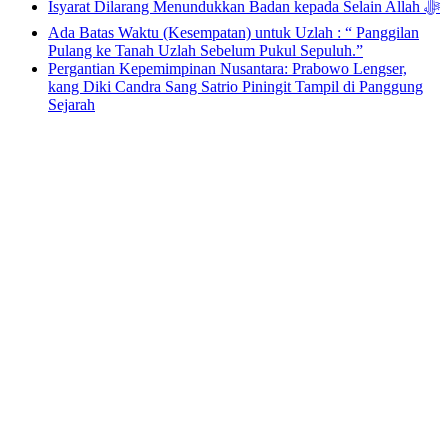
Isyarat Dilarang Menundukkan Badan kepada Selain Allah ﷻ
Ada Batas Waktu (Kesempatan) untuk Uzlah : “ Panggilan
Pulang ke Tanah Uzlah Sebelum Pukul Sepuluh.”
Pergantian Kepemimpinan Nusantara: Prabowo Lengser,
kang Diki Candra Sang Satrio Piningit Tampil di Panggung
Sejarah