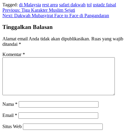
Tagged:
di Malaysia
rest area
safari dakwah
tol
ustadz faisal
Navigasi
Previous:
Tiga Karakter Muslim Sejati
Next:
Dakwah Mubasyirat Face to Face di Pangandaran
pos
Tinggalkan Balasan
Alamat email Anda tidak akan dipublikasikan.
Ruas yang wajib
ditandai
*
Komentar
*
Nama
*
Email
*
Situs Web