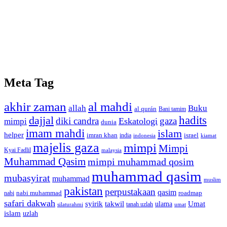
Meta Tag
akhir zaman
al mahdi
allah
Buku
al qurán
Bani tamim
dajjal
hadits
diki candra
gaza
Eskatologi
mimpi
dunia
imam mahdi
islam
helper
imran khan
israel
india
indonesia
kiamat
majelis gaza
mimpi
Mimpi
Kyai Fadlil
malaysia
Muhammad Qasim
mimpi muhammad qosim
muhammad qasim
mubasyirat
muhammad
muslim
pakistan
perpustakaan
qasim
nabi muhammad
roadmap
nabi
safari dakwah
syirik
takwil
Umat
ulama
silaturahmi
tanah uzlah
umat
islam
uzlah