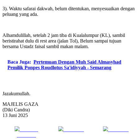
3). Waktu safarai dakwah, belum ditentukan, menyesuaikan dengan
peluang yang ada.
Alhamdulillah, setelah 2 jam tiba di Kualalumpur (KL), sambil
beristirahat dulu di rest area (jalan Tol), Belum sampai tujuan
bersama Ustadz faisal sambil makan malam.
Baca Juga:
Pertemuan Dengan Muh Said Almasyhad
Pemilik Ponpes Roudlotus Sa'idiyyah - Semarang
Jazakumullah.
MAJELIS GAZA
(Diki Candra)
13 Juni 2025
Share on
Post on X
Follow us
Facebook