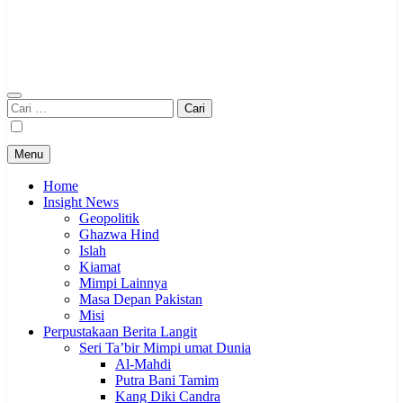
Cari
untuk:
Menu
Home
Insight News
Geopolitik
Ghazwa Hind
Islah
Kiamat
Mimpi Lainnya
Masa Depan Pakistan
Misi
Perpustakaan Berita Langit
Seri Ta’bir Mimpi umat Dunia
Al-Mahdi
Putra Bani Tamim
Kang Diki Candra