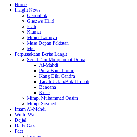
Home
Insight News
Geopolitik
Ghazwa Hind
Islah
Kiamat
Mimpi Lainnya
Masa Depan Pakistan
Misi
Perpustakaan Berita Langit
Seri Ta’bir Mimpi umat Dunia
Al-Mahdi
Putra Bani Tamim
Kang Diki Candra
Tanah Uzlah/Bukit Lebah
Bencana
Krisis
Mimpi Muhammad Qasim
Mimpi Sosmed
Imam Al-Mahdi
World War
Dajjal
Daily Gaza
Fact
Incident