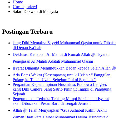
Home
Uncategorized
Safari Dakwah di Malaysia
Postingan Terbaru
kang Diki Memaksa Sayyid Muhammad Qasim untuk Dibaiat
di Depan Ka’bah
Deklarasi Kenabian Al-Mahdi di Rumah Allah ﷻ: Isyarat
Penegasan Al Mahdi Adalah Muhammad Qasim
Isyarat Dilarang Menundukkan Badan kepada Selain Allah ﷻ
Ada Batas Waktu (Kesempatan) untuk Uzlah : “ Panggilan
Pulang ke Tanah Uzlah Sebelum Pukul Sepuluh.”
Pergantian Kepemimpinan Nusantara: Prabowo Lengser,
kang Diki Candra Sang Satrio Piningit Tampil di Panggung
Sejarah
Pengumuman Terbuka Tentang Mimpi Sdr Julian : Isyarat
akan Dibacakan Pesan Baru di Tengah Jemaah
Allah ﷻ Telah Menyiapkan “Gua Ashabul Kahfi” Akhir
Zaman Bagi Para Helper Muhammad Qasim, Kuncinya di