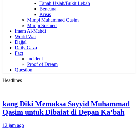
Tanah Uzlah/Bukit Lebah
Bencana
Krisis
Mimpi Muhammad Qasim
Mimpi Sosmed
Imam Al-Mahdi
World War
Dajjal
Daily Gaza
Fact
Incident
Proof of Dream
Question
Headlines
kang Diki Memaksa Sayyid Muhammad
Qasim untuk Dibaiat di Depan Ka’bah
12 jam ago