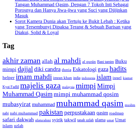
Tangan Muhammad Qasim, Dengan 7 Tokoh Inti Sebagai
Porosnya dan Hanya Jiwa-jiwa yang Suci yang Diijinkan
Masuk
Sorot Kamera Dunia akan Tertuju ke Bukit Lebah : Ketika
yang Tersembunyi Dipaksa Terang & Sebuah Barisan yang
Diakui, Solid & Loyal
Tag
akhir zaman
al mahdi
allah
Buku
al qurán
Bani tamim
dajjal
hadits
diki candra
gaza
Eskatologi
mimpi
dunia
imam mahdi
islam
helper
imran khan
israel
india
indonesia
kiamat
majelis gaza
mimpi
Mimpi
Kyai Fadlil
malaysia
Muhammad Qasim
mimpi muhammad qosim
muhammad qasim
mubasyirat
muhammad
muslim
pakistan
perpustakaan
qasim
nabi muhammad
roadmap
nabi
safari dakwah
syirik
takwil
Umat
ulama
silaturahmi
tanah uzlah
umat
islam
uzlah