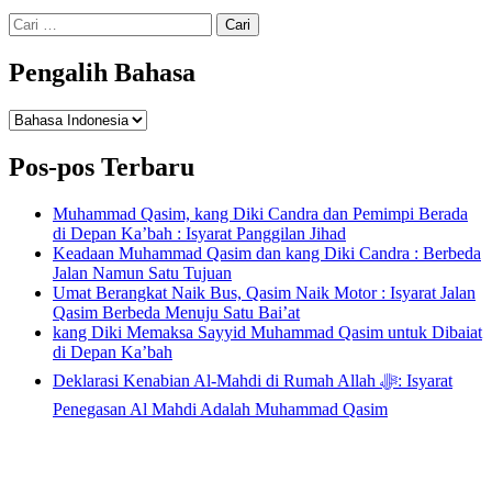
Cari
untuk:
Pengalih Bahasa
Pengalih
Bahasa
Pos-pos Terbaru
Muhammad Qasim, kang Diki Candra dan Pemimpi Berada
di Depan Ka’bah : Isyarat Panggilan Jihad
Keadaan Muhammad Qasim dan kang Diki Candra : Berbeda
Jalan Namun Satu Tujuan
Umat Berangkat Naik Bus, Qasim Naik Motor : Isyarat Jalan
Qasim Berbeda Menuju Satu Bai’at
kang Diki Memaksa Sayyid Muhammad Qasim untuk Dibaiat
di Depan Ka’bah
Deklarasi Kenabian Al-Mahdi di Rumah Allah ﷻ: Isyarat
Penegasan Al Mahdi Adalah Muhammad Qasim