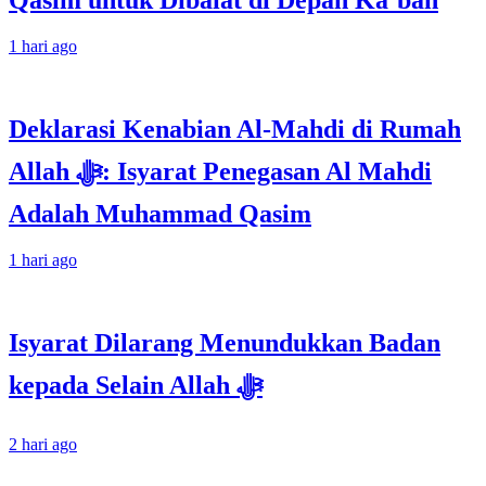
Qasim untuk Dibaiat di Depan Ka’bah
1 hari ago
Deklarasi Kenabian Al-Mahdi di Rumah
Allah ﷻ: Isyarat Penegasan Al Mahdi
Adalah Muhammad Qasim
1 hari ago
Isyarat Dilarang Menundukkan Badan
kepada Selain Allah ﷻ
2 hari ago