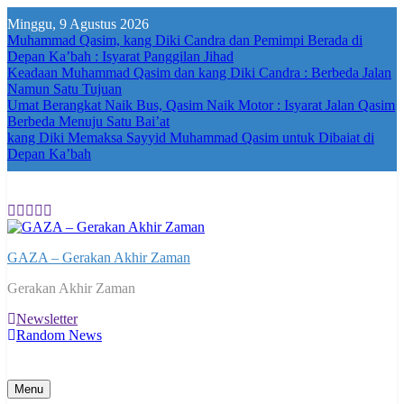
Skip
Minggu, 9 Agustus 2026
to
Muhammad Qasim, kang Diki Candra dan Pemimpi Berada di
content
Depan Ka’bah : Isyarat Panggilan Jihad
Keadaan Muhammad Qasim dan kang Diki Candra : Berbeda Jalan
Namun Satu Tujuan
Umat Berangkat Naik Bus, Qasim Naik Motor : Isyarat Jalan Qasim
Berbeda Menuju Satu Bai’at
kang Diki Memaksa Sayyid Muhammad Qasim untuk Dibaiat di
Depan Ka’bah
GAZA – Gerakan Akhir Zaman
Gerakan Akhir Zaman
Newsletter
Random News
Menu