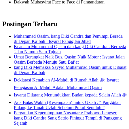
Dakwah Mubasyirat Face to Face di Pangandaran
Postingan Terbaru
Muhammad Qasim, kang Diki Candra dan Pemimpi Berada
di Depan Ka’bah : Isyarat Panggilan Jihad
Keadaan Muhammad Qasim dan kang Diki Candra : Berbeda
Jalan Namun Satu Tujuan
Umat Berangkat Naik Bus, Qasim Naik Motor : Isyarat Jalan
Qasim Berbeda Menuju Satu Bai’at
kang Diki Memaksa Sayyid Muhammad Qasim untuk Dibaiat
di Depan Ka’bah
Deklarasi Kenabian Al-Mahdi di Rumah Allah ﷻ: Isyarat
Penegasan Al Mahdi Adalah Muhammad Qasim
Isyarat Dilarang Menundukkan Badan kepada Selain Allah ﷻ
Ada Batas Waktu (Kesempatan) untuk Uzlah : “ Panggilan
Pulang ke Tanah Uzlah Sebelum Pukul Sepuluh.”
Pergantian Kepemimpinan Nusantara: Prabowo Lengser,
kang Diki Candra Sang Satrio Piningit Tampil di Panggung
Sejarah