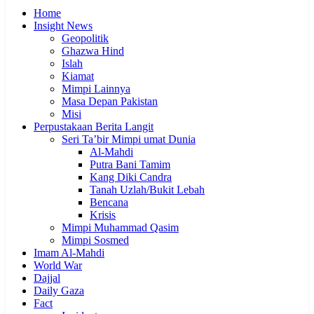
Home
Insight News
Geopolitik
Ghazwa Hind
Islah
Kiamat
Mimpi Lainnya
Masa Depan Pakistan
Misi
Perpustakaan Berita Langit
Seri Ta’bir Mimpi umat Dunia
Al-Mahdi
Putra Bani Tamim
Kang Diki Candra
Tanah Uzlah/Bukit Lebah
Bencana
Krisis
Mimpi Muhammad Qasim
Mimpi Sosmed
Imam Al-Mahdi
World War
Dajjal
Daily Gaza
Fact