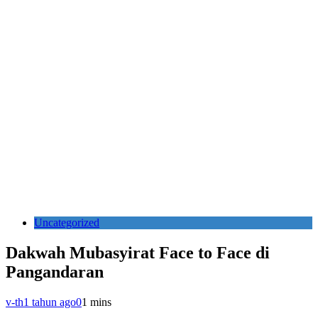
Uncategorized
Dakwah Mubasyirat Face to Face di
Pangandaran
v-th
1 tahun ago
0
1 mins