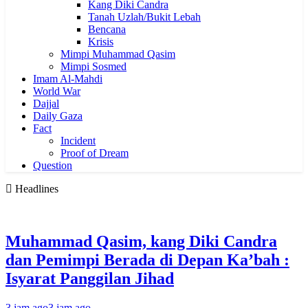
Kang Diki Candra
Tanah Uzlah/Bukit Lebah
Bencana
Krisis
Mimpi Muhammad Qasim
Mimpi Sosmed
Imam Al-Mahdi
World War
Dajjal
Daily Gaza
Fact
Incident
Proof of Dream
Question
Headlines
Muhammad Qasim, kang Diki Candra
dan Pemimpi Berada di Depan Ka’bah :
Isyarat Panggilan Jihad
3 jam ago
3 jam ago