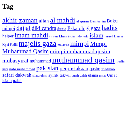
Tag
akhir zaman
al mahdi
allah
Buku
al qurán
Bani tamim
dajjal
hadits
diki candra
gaza
Eskatologi
mimpi
dunia
imam mahdi
islam
helper
imran khan
israel
india
indonesia
kiamat
majelis gaza
mimpi
Mimpi
Kyai Fadlil
malaysia
Muhammad Qasim
mimpi muhammad qosim
muhammad qasim
mubasyirat
muhammad
muslim
pakistan
perpustakaan
qasim
nabi muhammad
roadmap
nabi
safari dakwah
syirik
takwil
Umat
ulama
silaturahmi
tanah uzlah
umat
islam
uzlah