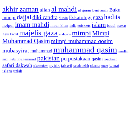
akhir zaman
al mahdi
allah
Buku
al qurán
Bani tamim
dajjal
hadits
diki candra
gaza
Eskatologi
mimpi
dunia
imam mahdi
islam
helper
imran khan
israel
india
indonesia
kiamat
majelis gaza
mimpi
Mimpi
Kyai Fadlil
malaysia
Muhammad Qasim
mimpi muhammad qosim
muhammad qasim
mubasyirat
muhammad
muslim
pakistan
perpustakaan
qasim
nabi muhammad
roadmap
nabi
safari dakwah
syirik
takwil
Umat
ulama
silaturahmi
tanah uzlah
umat
islam
uzlah