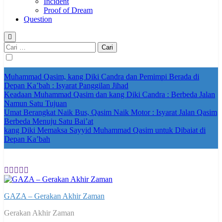
Incident
Proof of Dream
Question
Cari
untuk:
Muhammad Qasim, kang Diki Candra dan Pemimpi Berada di
Depan Ka’bah : Isyarat Panggilan Jihad
Keadaan Muhammad Qasim dan kang Diki Candra : Berbeda Jalan
Namun Satu Tujuan
Umat Berangkat Naik Bus, Qasim Naik Motor : Isyarat Jalan Qasim
Berbeda Menuju Satu Bai’at
kang Diki Memaksa Sayyid Muhammad Qasim untuk Dibaiat di
Depan Ka’bah
GAZA – Gerakan Akhir Zaman
Gerakan Akhir Zaman