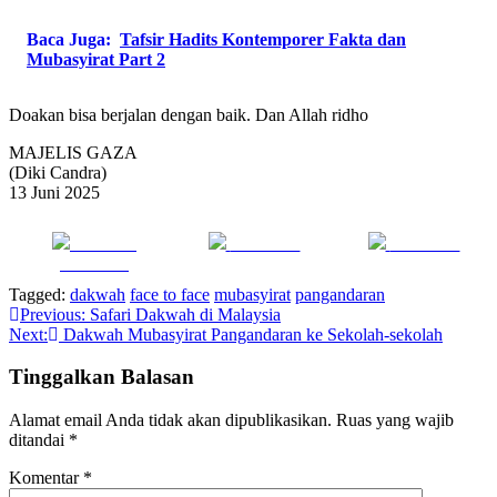
Baca Juga:
Tafsir Hadits Kontemporer Fakta dan
Mubasyirat Part 2
Doakan bisa berjalan dengan baik. Dan Allah ridho
MAJELIS GAZA
(Diki Candra)
13 Juni 2025
Share on
Post on X
Follow us
Facebook
Tagged:
dakwah
face to face
mubasyirat
pangandaran
Navigasi
Previous:
Safari Dakwah di Malaysia
Next:
Dakwah Mubasyirat Pangandaran ke Sekolah-sekolah
pos
Tinggalkan Balasan
Alamat email Anda tidak akan dipublikasikan.
Ruas yang wajib
ditandai
*
Komentar
*