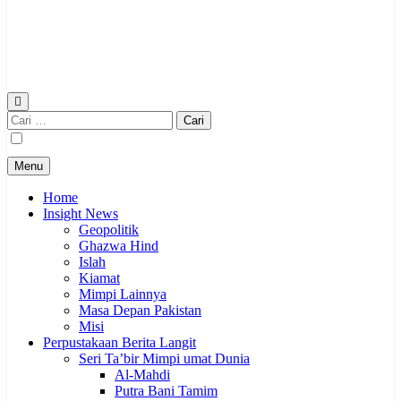
Cari
untuk:
Menu
Home
Insight News
Geopolitik
Ghazwa Hind
Islah
Kiamat
Mimpi Lainnya
Masa Depan Pakistan
Misi
Perpustakaan Berita Langit
Seri Ta’bir Mimpi umat Dunia
Al-Mahdi
Putra Bani Tamim