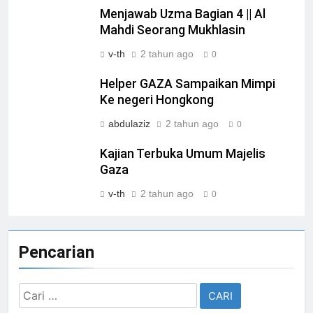
Menjawab Uzma Bagian 4 || Al
Mahdi Seorang Mukhlasin
v-th
2 tahun ago
0
Helper GAZA Sampaikan Mimpi
Ke negeri Hongkong
abdulaziz
2 tahun ago
0
Kajian Terbuka Umum Majelis
Gaza
v-th
2 tahun ago
0
Pencarian
Cari
untuk: