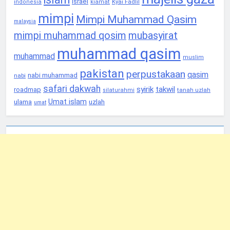
israel
Kyai Fadlil
indonesia
kiamat
mimpi
Mimpi Muhammad Qasim
malaysia
mimpi muhammad qosim
mubasyirat
muhammad qasim
muhammad
muslim
pakistan
perpustakaan
qasim
nabi muhammad
nabi
safari dakwah
syirik
takwil
roadmap
tanah uzlah
silaturahmi
Umat islam
ulama
uzlah
umat