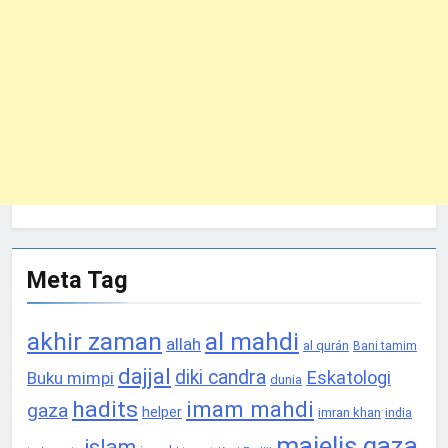
Meta Tag
akhir zaman
al mahdi
allah
al qurán
Bani tamim
dajjal
diki candra
Eskatologi
Buku mimpi
dunia
hadits
imam mahdi
gaza
helper
imran khan
india
majelis gaza
islam