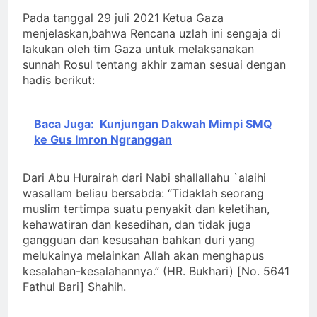
Pesan Baru di Tengah
Pada tanggal 29 juli 2021 Ketua Gaza
Allah ﷻ Telah
Jemaah
menjelaskan,bahwa Rencana uzlah ini sengaja di
Menyiapkan “Gua
lakukan oleh tim Gaza untuk melaksanakan
Ashabul Kahfi” Akhir
2 Hari Ago
Zaman Bagi Para
sunnah Rosul tentang akhir zaman sesuai dengan
Sorot Kamera Dunia
Helper Muhammad
hadis berikut:
akan Tertuju ke Bukit
Qasim, Kuncinya di
Lebah : Ketika yang
2 Hari Ago
Tangan Muhammad
Tersembunyi Dipaksa
Identitas Muhammas
Qasim, Dengan 7
Baca Juga:
Kunjungan Dakwah Mimpi SMQ
Terang & Sebuah
Qasim Sebab Calon
Tokoh Inti Sebagai
Barisan yang Diakui,
ke Gus Imron Ngranggan
Imam Mahdi Masalah
Porosnya dan Hanya
3 Hari Ago
Solid & Loyal
Tertutup dari
Jiwa-jiwa yang Suci
Ketika Istikharah
Mayoritas Manusia,
yang Diijinkan Masuk
Dijawab Lewat Wajah
Dari Abu Hurairah dari Nabi shallallahu `alaihi
Kemuliaannya Jauh
(kang Diki) : Isyarat
wasallam beliau bersabda: “Tidaklah seorang
3 Hari Ago
dari Apa yang
Petunjuk Melalui
muslim tertimpa suatu penyakit dan keletihan,
Tampak
Jalan Hati
kehawatiran dan kesedihan, dan tidak juga
gangguan dan kesusahan bahkan duri yang
melukainya melainkan Allah akan menghapus
kesalahan-kesalahannya.” (HR. Bukhari) [No. 5641
Fathul Bari] Shahih.