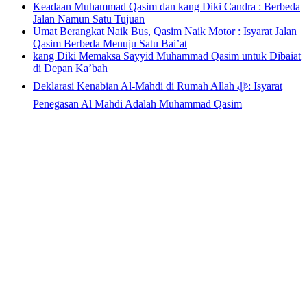
Keadaan Muhammad Qasim dan kang Diki Candra : Berbeda
Jalan Namun Satu Tujuan
Umat Berangkat Naik Bus, Qasim Naik Motor : Isyarat Jalan
Qasim Berbeda Menuju Satu Bai’at
kang Diki Memaksa Sayyid Muhammad Qasim untuk Dibaiat
di Depan Ka’bah
Deklarasi Kenabian Al-Mahdi di Rumah Allah ﷻ: Isyarat
Penegasan Al Mahdi Adalah Muhammad Qasim