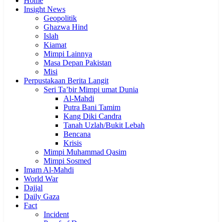
Home
Insight News
Geopolitik
Ghazwa Hind
Islah
Kiamat
Mimpi Lainnya
Masa Depan Pakistan
Misi
Perpustakaan Berita Langit
Seri Ta’bir Mimpi umat Dunia
Al-Mahdi
Putra Bani Tamim
Kang Diki Candra
Tanah Uzlah/Bukit Lebah
Bencana
Krisis
Mimpi Muhammad Qasim
Mimpi Sosmed
Imam Al-Mahdi
World War
Dajjal
Daily Gaza
Fact
Incident