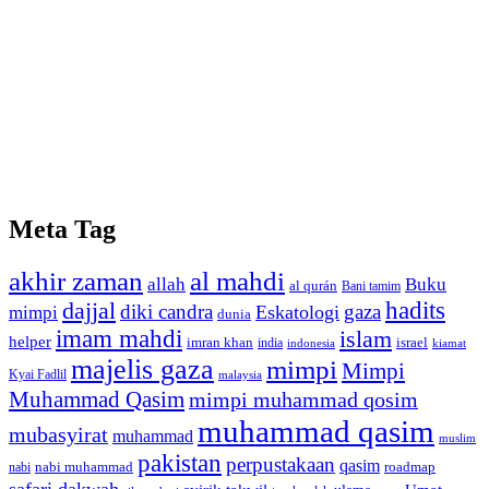
Meta Tag
akhir zaman
al mahdi
allah
Buku
al qurán
Bani tamim
dajjal
hadits
diki candra
gaza
Eskatologi
mimpi
dunia
imam mahdi
islam
helper
imran khan
israel
india
indonesia
kiamat
majelis gaza
mimpi
Mimpi
Kyai Fadlil
malaysia
Muhammad Qasim
mimpi muhammad qosim
muhammad qasim
mubasyirat
muhammad
muslim
pakistan
perpustakaan
qasim
nabi muhammad
roadmap
nabi
safari dakwah