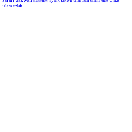
syirik
takwil
Umat
ulama
silaturahmi
tanah uzlah
umat
islam
uzlah