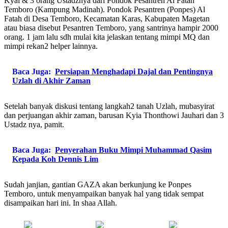
Kyai & 3 orang Ustadznya dari Pondok Pesantren Al Fatah
Temboro (Kampung Madinah). Pondok Pesantren (Ponpes) Al
Fatah di Desa Temboro, Kecamatan Karas, Kabupaten Magetan
atau biasa disebut Pesantren Temboro, yang santrinya hampir 2000
orang. 1 jam lalu sdh mulai kita jelaskan tentang mimpi MQ dan
mimpi rekan2 helper lainnya.
Baca Juga:
Persiapan Menghadapi Dajal dan Pentingnya
Uzlah di Akhir Zaman
Setelah banyak diskusi tentang langkah2 tanah Uzlah, mubasyirat
dan perjuangan akhir zaman, barusan Kyia Thonthowi Jauhari dan 3
Ustadz nya, pamit.
Baca Juga:
Penyerahan Buku Mimpi Muhammad Qasim
Kepada Koh Dennis Lim
Sudah janjian, gantian GAZA akan berkunjung ke Ponpes
Temboro, untuk menyampaikan banyak hal yang tidak sempat
disampaikan hari ini. In shaa Allah.
Share on
Post on X
Follow us