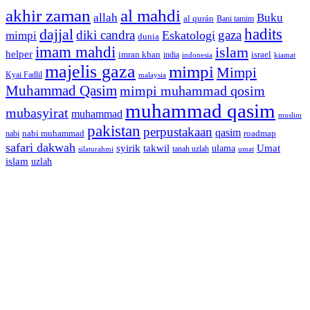
akhir zaman
al mahdi
allah
Buku
al qurán
Bani tamim
dajjal
hadits
diki candra
gaza
Eskatologi
mimpi
dunia
imam mahdi
islam
helper
imran khan
israel
india
indonesia
kiamat
majelis gaza
mimpi
Mimpi
Kyai Fadlil
malaysia
Muhammad Qasim
mimpi muhammad qosim
muhammad qasim
mubasyirat
muhammad
muslim
pakistan
perpustakaan
qasim
nabi muhammad
roadmap
nabi
safari dakwah
syirik
takwil
Umat
ulama
silaturahmi
tanah uzlah
umat
islam
uzlah