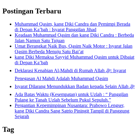
Postingan Terbaru
Muhammad Qasim, kang Diki Candra dan Pemimpi Berada
di Depan Ka’bah : Isyarat Panggilan Jihad
Keadaan Muhammad Qasim dan kang Diki Candra : Berbeda
Jalan Namun Satu Tujuan
Umat Berangkat Naik Bus, Qasim Naik Motor : Isyarat Jalan
Qasim Berbeda Menuju Satu Bai’at
kang Diki Memaksa Sayyid Muhammad Qasim untuk Dibaiat
di Depan Ka’bah
Deklarasi Kenabian Al-Mahdi di Rumah Allah ﷻ: Isyarat
Penegasan Al Mahdi Adalah Muhammad Qasim
Isyarat Dilarang Menundukkan Badan kepada Selain Allah ﷻ
Ada Batas Waktu (Kesempatan) untuk Uzlah : “ Panggilan
Pulang ke Tanah Uzlah Sebelum Pukul Sepuluh.”
Pergantian Kepemimpinan Nusantara: Prabowo Lengser,
kang Diki Candra Sang Satrio Piningit Tampil di Panggung
Sejarah
Tag