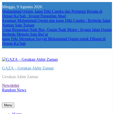
Skip
Minggu, 9 Agustus 2026
to
Muhammad Qasim, kang Diki Candra dan Pemimpi Berada di
content
Depan Ka’bah : Isyarat Panggilan Jihad
Keadaan Muhammad Qasim dan kang Diki Candra : Berbeda Jalan
Namun Satu Tujuan
Umat Berangkat Naik Bus, Qasim Naik Motor : Isyarat Jalan Qasim
Berbeda Menuju Satu Bai’at
kang Diki Memaksa Sayyid Muhammad Qasim untuk Dibaiat di
Depan Ka’bah
GAZA – Gerakan Akhir Zaman
Gerakan Akhir Zaman
Newsletter
Random News
Menu