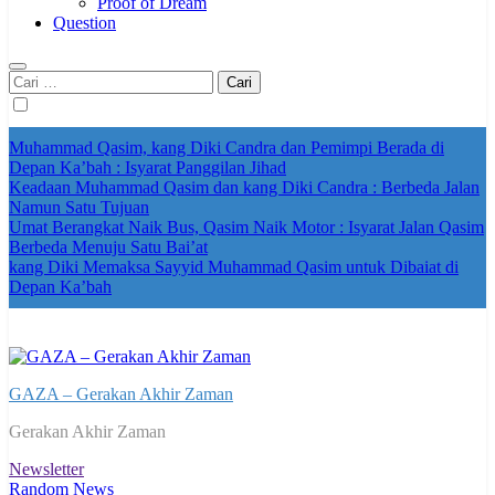
Proof of Dream
Question
Cari
untuk:
Muhammad Qasim, kang Diki Candra dan Pemimpi Berada di
Depan Ka’bah : Isyarat Panggilan Jihad
Keadaan Muhammad Qasim dan kang Diki Candra : Berbeda Jalan
Namun Satu Tujuan
Umat Berangkat Naik Bus, Qasim Naik Motor : Isyarat Jalan Qasim
Berbeda Menuju Satu Bai’at
kang Diki Memaksa Sayyid Muhammad Qasim untuk Dibaiat di
Depan Ka’bah
GAZA – Gerakan Akhir Zaman
Gerakan Akhir Zaman
Newsletter
Random News