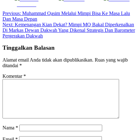
Facebook
Navigasi
Previous:
Muhammad Qasim Melalui Mimpi Bisa Ke Masa Lalu
Dan Masa Depan
pos
Next:
Kemenangan Kian Dekat? Mimpi MQ Bakal Diperkenalkan
Di Markas Dewan Dakwah Yang Dikenal Strategis Dan Barometer
Pergerakan Dakwah
Tinggalkan Balasan
Alamat email Anda tidak akan dipublikasikan.
Ruas yang wajib
ditandai
*
Komentar
*
Nama
*
Email
*