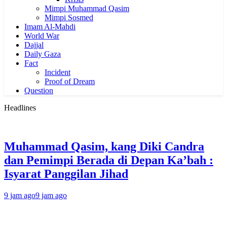
Mimpi Muhammad Qasim
Mimpi Sosmed
Imam Al-Mahdi
World War
Dajjal
Daily Gaza
Fact
Incident
Proof of Dream
Question
Headlines
Muhammad Qasim, kang Diki Candra
dan Pemimpi Berada di Depan Ka’bah :
Isyarat Panggilan Jihad
9 jam ago
9 jam ago