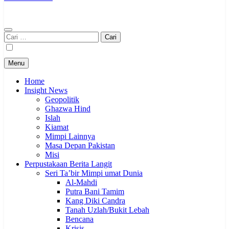
Cari
untuk:
Menu
Home
Insight News
Geopolitik
Ghazwa Hind
Islah
Kiamat
Mimpi Lainnya
Masa Depan Pakistan
Misi
Perpustakaan Berita Langit
Seri Ta’bir Mimpi umat Dunia
Al-Mahdi
Putra Bani Tamim
Kang Diki Candra
Tanah Uzlah/Bukit Lebah
Bencana
Krisis