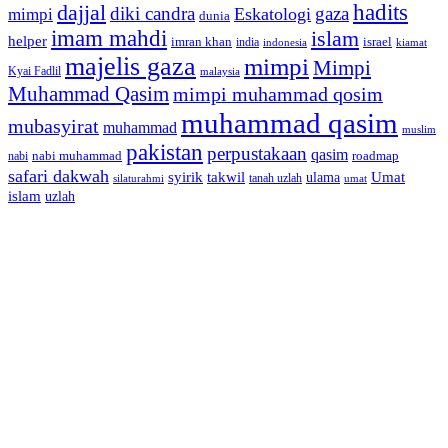
dajjal
hadits
diki candra
gaza
Eskatologi
mimpi
dunia
imam mahdi
islam
helper
imran khan
israel
india
indonesia
kiamat
majelis gaza
mimpi
Mimpi
Kyai Fadlil
malaysia
Muhammad Qasim
mimpi muhammad qosim
muhammad qasim
mubasyirat
muhammad
muslim
pakistan
perpustakaan
qasim
nabi muhammad
roadmap
nabi
safari dakwah
syirik
takwil
Umat
ulama
silaturahmi
tanah uzlah
umat
islam
uzlah