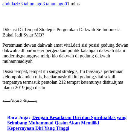
abdulaziz
3 tahun ago
3 tahun ago
0
1 mins
Diksusi Di Tempat Strategis Pergerakan Dakwah Se Indonesia
Bakal Jadi Syiar MQ?
Pertemuan dewan dakwah amat vital,dari sisi posisi gedung dewan
dakwah adl barometer pergerakan politik kalangan dakwah islam
modernis,gaungnya mirip klo dakwah di gedung dakwah
muhammadiyah
Disisi tempat, tempat itu sangat strategis, Itu biasanya pertemuan
kelompok amien rais, bactiar nasir dll itu gedung,vital sekali
tempatnya termasuk pentolan 212 tempat ketemunya disitu,itjma
ulama 2019 juga disitu
﷽
Baca Juga:
Dengan Kesadaran Diri dan Spiritualitas yang
Seimbang Muhammad Qasim Akan Memiliki
Kepercayaan Diri Yang Tinggi