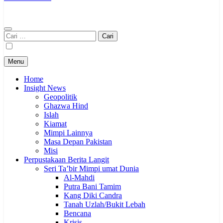
Cari
untuk:
Menu
Home
Insight News
Geopolitik
Ghazwa Hind
Islah
Kiamat
Mimpi Lainnya
Masa Depan Pakistan
Misi
Perpustakaan Berita Langit
Seri Ta’bir Mimpi umat Dunia
Al-Mahdi
Putra Bani Tamim
Kang Diki Candra
Tanah Uzlah/Bukit Lebah
Bencana
Krisis