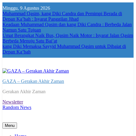
Skip
Minggu, 9 Agustus 2026
to
Muhammad Qasim, kang Diki Candra dan Pemimpi Berada di
content
Depan Ka’bah : Isyarat Panggilan Jihad
Keadaan Muhammad Qasim dan kang Diki Candra : Berbeda Jalan
Namun Satu Tujuan
Umat Berangkat Naik Bus, Qasim Naik Motor : Isyarat Jalan Qasim
Berbeda Menuju Satu Bai’at
kang Diki Memaksa Sayyid Muhammad Qasim untuk Dibaiat di
Depan Ka’bah
GAZA – Gerakan Akhir Zaman
Gerakan Akhir Zaman
Newsletter
Random News
Menu