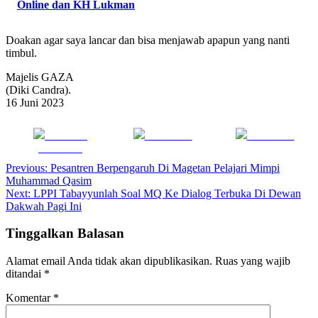
Online dan KH Lukman
Doakan agar saya lancar dan bisa menjawab apapun yang nanti
timbul.
Majelis GAZA
(Diki Candra).
16 Juni 2023
Share on
Post on X
Follow us
Facebook
Navigasi
Previous:
Pesantren Berpengaruh Di Magetan Pelajari Mimpi
Muhammad Qasim
pos
Next:
LPPI Tabayyunlah Soal MQ Ke Dialog Terbuka Di Dewan
Dakwah Pagi Ini
Tinggalkan Balasan
Alamat email Anda tidak akan dipublikasikan.
Ruas yang wajib
ditandai
*
Komentar
*