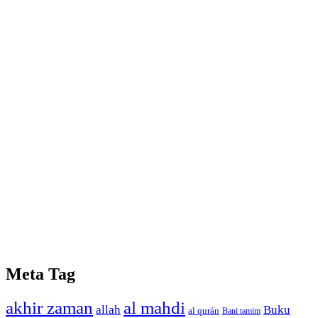
Meta Tag
akhir zaman
al mahdi
allah
Buku
al qurán
Bani tamim