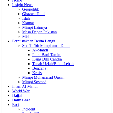
Home
Insight News
Geopolitik
Ghazwa Hind
Islah
Kiamat
Mimpi Lainnya
Masa Depan Pakistan
Misi
Perpustakaan Berita Langit
Seri Ta’bir Mimpi umat Dunia
Al-Mahdi
Putra Bani Tamim
Kang Diki Candra
Tanah Uzlah/Bukit Lebah
Bencana
Krisis
Mimpi Muhammad Qasim
Mimpi Sosmed
Imam Al-Mahdi
World War
Dajjal
Daily Gaza
Fact
Incident