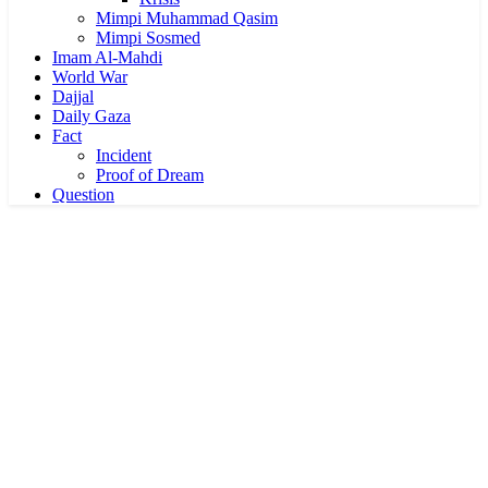
Mimpi Muhammad Qasim
Mimpi Sosmed
Imam Al-Mahdi
World War
Dajjal
Daily Gaza
Fact
Incident
Proof of Dream
Question