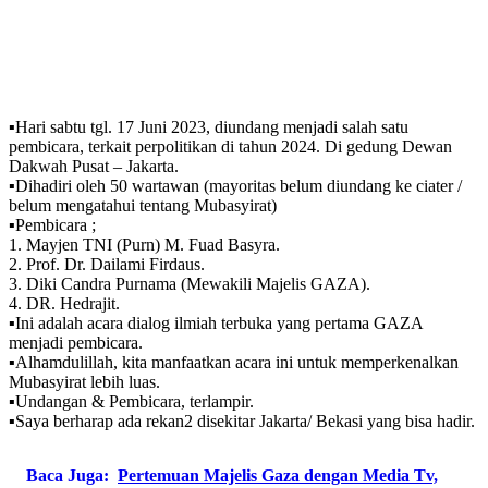
▪️Hari sabtu tgl. 17 Juni 2023, diundang menjadi salah satu
pembicara, terkait perpolitikan di tahun 2024. Di gedung Dewan
Dakwah Pusat – Jakarta.
▪️Dihadiri oleh 50 wartawan (mayoritas belum diundang ke ciater /
belum mengatahui tentang Mubasyirat)
▪️Pembicara ;
1. Mayjen TNI (Purn) M. Fuad Basyra.
2. Prof. Dr. Dailami Firdaus.
3. Diki Candra Purnama (Mewakili Majelis GAZA).
4. DR. Hedrajit.
▪️Ini adalah acara dialog ilmiah terbuka yang pertama GAZA
menjadi pembicara.
▪️Alhamdulillah, kita manfaatkan acara ini untuk memperkenalkan
Mubasyirat lebih luas.
▪️Undangan & Pembicara, terlampir.
▪️Saya berharap ada rekan2 disekitar Jakarta/ Bekasi yang bisa hadir.
Baca Juga:
Pertemuan Majelis Gaza dengan Media Tv,