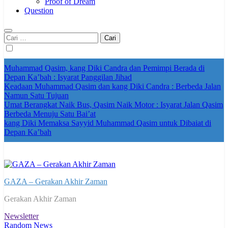
Proof of Dream
Question
Cari
untuk:
Muhammad Qasim, kang Diki Candra dan Pemimpi Berada di
Depan Ka’bah : Isyarat Panggilan Jihad
Keadaan Muhammad Qasim dan kang Diki Candra : Berbeda Jalan
Namun Satu Tujuan
Umat Berangkat Naik Bus, Qasim Naik Motor : Isyarat Jalan Qasim
Berbeda Menuju Satu Bai’at
kang Diki Memaksa Sayyid Muhammad Qasim untuk Dibaiat di
Depan Ka’bah
GAZA – Gerakan Akhir Zaman
Gerakan Akhir Zaman
Newsletter
Random News