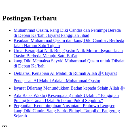
Postingan Terbaru
Muhammad Qasim, kang Diki Candra dan Pemimpi Berada
di Depan Ka’bah : Isyarat Panggilan Jihad
Keadaan Muhammad Qasim dan kang Diki Candra : Berbeda
Jalan Namun Satu Tujuan
Umat Berangkat Naik Bus, Qasim Naik Motor : Isyarat Jalan
Qasim Berbeda Menuju Satu Bai’at
kang Diki Memaksa Sayyid Muhammad Qasim untuk Dibaiat
di Depan Ka’bah
Deklarasi Kenabian Al-Mahdi di Rumah Allah ﷻ: Isyarat
Penegasan Al Mahdi Adalah Muhammad Qasim
Isyarat Dilarang Menundukkan Badan kepada Selain Allah ﷻ
Ada Batas Waktu (Kesempatan) untuk Uzlah : “ Panggilan
Pulang ke Tanah Uzlah Sebelum Pukul Sepuluh.”
Pergantian Kepemimpinan Nusantara: Prabowo Lengser,
kang Diki Candra Sang Satrio Piningit Tampil di Panggung
Sejarah