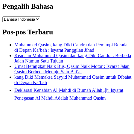
Pengalih Bahasa
Pengalih
Bahasa
Pos-pos Terbaru
Muhammad Qasim, kang Diki Candra dan Pemimpi Berada
di Depan Ka’bah : Isyarat Panggilan Jihad
Keadaan Muhammad Qasim dan kang Diki Candra : Berbeda
Jalan Namun Satu Tujuan
Umat Berangkat Naik Bus, Qasim Naik Motor : Isyarat Jalan
Qasim Berbeda Menuju Satu Bai’at
kang Diki Memaksa Sayyid Muhammad Qasim untuk Dibaiat
di Depan Ka’bah
Deklarasi Kenabian Al-Mahdi di Rumah Allah ﷻ: Isyarat
Penegasan Al Mahdi Adalah Muhammad Qasim