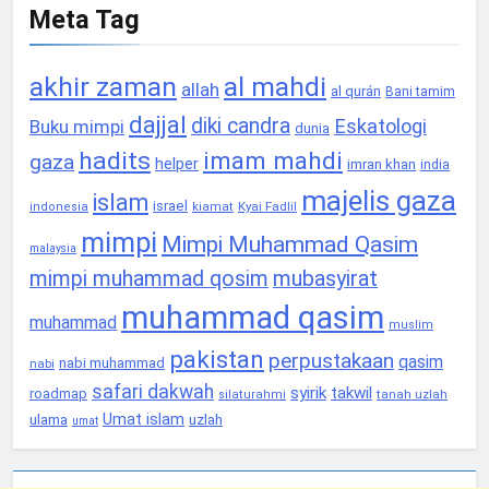
Meta Tag
akhir zaman
al mahdi
allah
al qurán
Bani tamim
dajjal
diki candra
Eskatologi
Buku mimpi
dunia
hadits
imam mahdi
gaza
helper
imran khan
india
majelis gaza
islam
israel
Kyai Fadlil
indonesia
kiamat
mimpi
Mimpi Muhammad Qasim
malaysia
mimpi muhammad qosim
mubasyirat
muhammad qasim
muhammad
muslim
pakistan
perpustakaan
qasim
nabi muhammad
nabi
safari dakwah
syirik
takwil
roadmap
tanah uzlah
silaturahmi
Umat islam
ulama
uzlah
umat