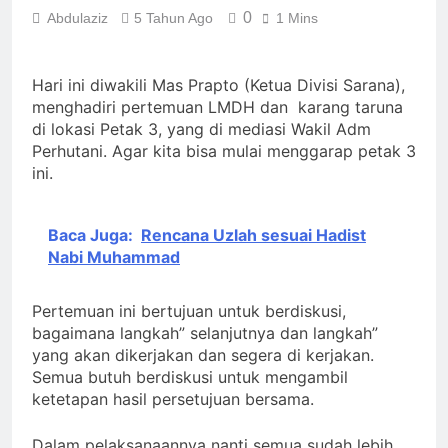
ﷻ Turun
Mimpi 5 Pemuda
0
Abdulaziz
5 Tahun Ago
1 Mins
Palestina : Rasulullah
ﷺ Bersabda Bahwa
3 Hari Ago
Negara Asing (Bukan
Hari ini diwakili Mas Prapto (Ketua Divisi Sarana),
Muslim Indonesia
Pakistan) Namun
menghadiri pertemuan LMDH dan karang taruna
Sebagai Pembebas Al
Tampak Religius:
Quds
di lokasi Petak 3, yang di mediasi Wakil Adm
4 Hari Ago
Isyarat Titik
Ujian Pangan :
Perhutani. Agar kita bisa mulai menggarap petak 3
Kebangkitan Islam
Isyarat untuk
ini.
dari Timur
Percepatan Lumbung
4 Hari Ago
Pangan di Tanah
Isyarat Bahwa Al-
Uzlah
Baca Juga:
Rencana Uzlah sesuai Hadist
Mahdi Membutuhkan
Estafet Perjuangan
Nabi Muhammad
4 Hari Ago
dari Para
Pembantunya
Pertemuan ini bertujuan untuk berdiskusi,
bagaimana langkah” selanjutnya dan langkah”
yang akan dikerjakan dan segera di kerjakan.
Semua butuh berdiskusi untuk mengambil
ketetapan hasil persetujuan bersama.
Dalam pelaksanaannya nanti semua sudah lebih