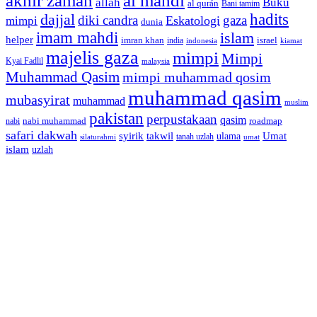
akhir zaman
al mahdi
allah
Buku
al qurán
Bani tamim
dajjal
hadits
diki candra
gaza
Eskatologi
mimpi
dunia
imam mahdi
islam
helper
imran khan
israel
india
indonesia
kiamat
majelis gaza
mimpi
Mimpi
Kyai Fadlil
malaysia
Muhammad Qasim
mimpi muhammad qosim
muhammad qasim
mubasyirat
muhammad
muslim
pakistan
perpustakaan
qasim
nabi muhammad
roadmap
nabi
safari dakwah
syirik
takwil
Umat
ulama
silaturahmi
tanah uzlah
umat
islam
uzlah