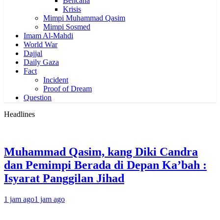
Bencana
Krisis
Mimpi Muhammad Qasim
Mimpi Sosmed
Imam Al-Mahdi
World War
Dajjal
Daily Gaza
Fact
Incident
Proof of Dream
Question
Headlines
Muhammad Qasim, kang Diki Candra
dan Pemimpi Berada di Depan Ka’bah :
Isyarat Panggilan Jihad
1 jam ago
1 jam ago