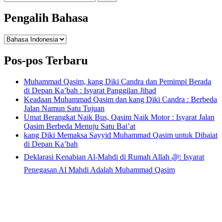
untuk:
Pengalih Bahasa
Pengalih
Bahasa
Pos-pos Terbaru
Muhammad Qasim, kang Diki Candra dan Pemimpi Berada
di Depan Ka’bah : Isyarat Panggilan Jihad
Keadaan Muhammad Qasim dan kang Diki Candra : Berbeda
Jalan Namun Satu Tujuan
Umat Berangkat Naik Bus, Qasim Naik Motor : Isyarat Jalan
Qasim Berbeda Menuju Satu Bai’at
kang Diki Memaksa Sayyid Muhammad Qasim untuk Dibaiat
di Depan Ka’bah
Deklarasi Kenabian Al-Mahdi di Rumah Allah ﷻ: Isyarat
Penegasan Al Mahdi Adalah Muhammad Qasim