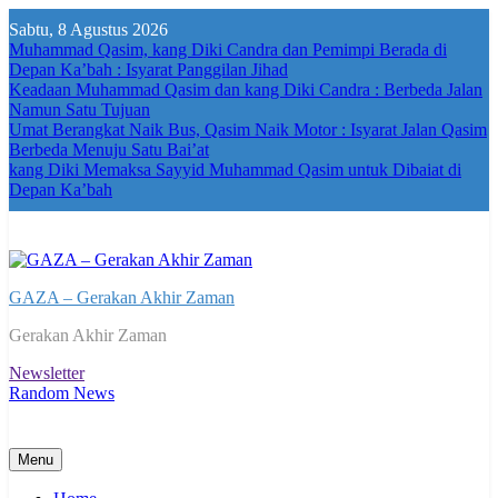
Skip
Sabtu, 8 Agustus 2026
to
Muhammad Qasim, kang Diki Candra dan Pemimpi Berada di
content
Depan Ka’bah : Isyarat Panggilan Jihad
Keadaan Muhammad Qasim dan kang Diki Candra : Berbeda Jalan
Namun Satu Tujuan
Umat Berangkat Naik Bus, Qasim Naik Motor : Isyarat Jalan Qasim
Berbeda Menuju Satu Bai’at
kang Diki Memaksa Sayyid Muhammad Qasim untuk Dibaiat di
Depan Ka’bah
GAZA – Gerakan Akhir Zaman
Gerakan Akhir Zaman
Newsletter
Random News
Menu