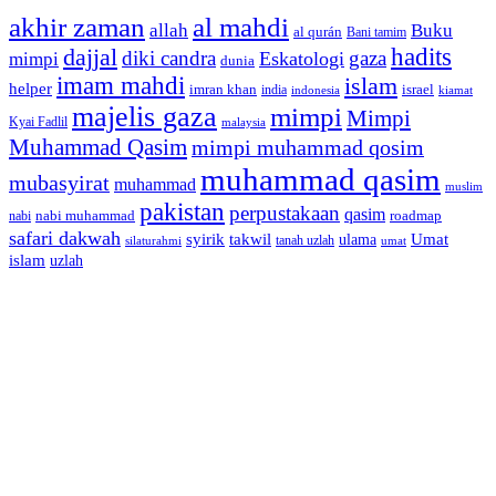
akhir zaman
al mahdi
allah
Buku
al qurán
Bani tamim
dajjal
hadits
diki candra
gaza
Eskatologi
mimpi
dunia
imam mahdi
islam
helper
imran khan
israel
india
indonesia
kiamat
majelis gaza
mimpi
Mimpi
Kyai Fadlil
malaysia
Muhammad Qasim
mimpi muhammad qosim
muhammad qasim
mubasyirat
muhammad
muslim
pakistan
perpustakaan
qasim
nabi muhammad
roadmap
nabi
safari dakwah
syirik
takwil
Umat
ulama
silaturahmi
tanah uzlah
umat
islam
uzlah