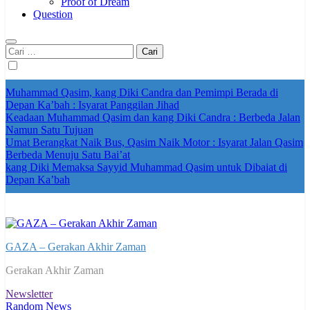
Proof of Dream
Question
Cari
untuk:
Muhammad Qasim, kang Diki Candra dan Pemimpi Berada di
Depan Ka’bah : Isyarat Panggilan Jihad
Keadaan Muhammad Qasim dan kang Diki Candra : Berbeda Jalan
Namun Satu Tujuan
Umat Berangkat Naik Bus, Qasim Naik Motor : Isyarat Jalan Qasim
Berbeda Menuju Satu Bai’at
kang Diki Memaksa Sayyid Muhammad Qasim untuk Dibaiat di
Depan Ka’bah
GAZA – Gerakan Akhir Zaman
Gerakan Akhir Zaman
Newsletter
Random News