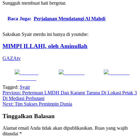
Sungguh membuat hati bergetar.
Baca Juga:
Perjalanan Mendatangi Al Mahdi
Saksikan Syair merdu ini hanya di youtube:
MIMPI ILLAHI, oleh Aminullah
GAZAtv
Share on
Post on X
Follow us
Facebook
Tagged:
Syair
Navigasi
Previous:
Pertemuan LMDH Dan Karang Taruna Di Lokasi Petak 3
Di Mediasi Perhutani
pos
Next:
Tim Sukses Pemimpin Dunia
Tinggalkan Balasan
Alamat email Anda tidak akan dipublikasikan.
Ruas yang wajib
ditandai
*