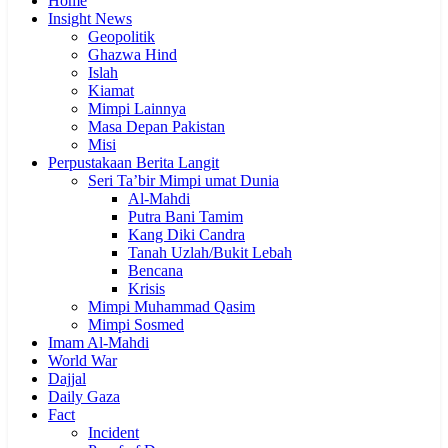
Home
Insight News
Geopolitik
Ghazwa Hind
Islah
Kiamat
Mimpi Lainnya
Masa Depan Pakistan
Misi
Perpustakaan Berita Langit
Seri Ta’bir Mimpi umat Dunia
Al-Mahdi
Putra Bani Tamim
Kang Diki Candra
Tanah Uzlah/Bukit Lebah
Bencana
Krisis
Mimpi Muhammad Qasim
Mimpi Sosmed
Imam Al-Mahdi
World War
Dajjal
Daily Gaza
Fact
Incident