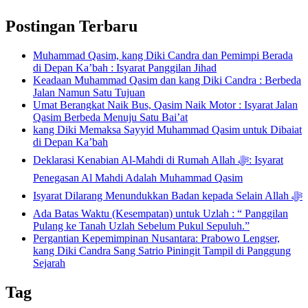
Postingan Terbaru
Muhammad Qasim, kang Diki Candra dan Pemimpi Berada
di Depan Ka’bah : Isyarat Panggilan Jihad
Keadaan Muhammad Qasim dan kang Diki Candra : Berbeda
Jalan Namun Satu Tujuan
Umat Berangkat Naik Bus, Qasim Naik Motor : Isyarat Jalan
Qasim Berbeda Menuju Satu Bai’at
kang Diki Memaksa Sayyid Muhammad Qasim untuk Dibaiat
di Depan Ka’bah
Deklarasi Kenabian Al-Mahdi di Rumah Allah ﷻ: Isyarat
Penegasan Al Mahdi Adalah Muhammad Qasim
Isyarat Dilarang Menundukkan Badan kepada Selain Allah ﷻ
Ada Batas Waktu (Kesempatan) untuk Uzlah : “ Panggilan
Pulang ke Tanah Uzlah Sebelum Pukul Sepuluh.”
Pergantian Kepemimpinan Nusantara: Prabowo Lengser,
kang Diki Candra Sang Satrio Piningit Tampil di Panggung
Sejarah
Tag