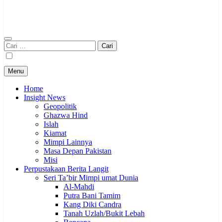
Cari
untuk:
Menu
Home
Insight News
Geopolitik
Ghazwa Hind
Islah
Kiamat
Mimpi Lainnya
Masa Depan Pakistan
Misi
Perpustakaan Berita Langit
Seri Ta’bir Mimpi umat Dunia
Al-Mahdi
Putra Bani Tamim
Kang Diki Candra
Tanah Uzlah/Bukit Lebah