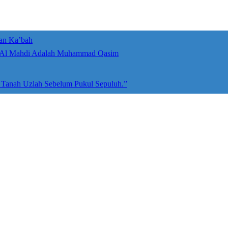
an Ka’bah
umah Allah ﷻ: Isyarat Penegasan Al Mahdi Adalah Muhammad Qasim
e Tanah Uzlah Sebelum Pukul Sepuluh.”