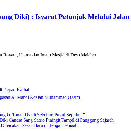
ang Diki) : Isyarat Petunjuk Melalui Jalan
Royani, Ulama dan Imam Masjid di Desa Maleber
di Depan Ka’bah
Mahdi di Rumah Allah ﷻ: Isyarat Penegasan Al Mahdi Adalah Muhammad Qasim
lang ke Tanah Uzlah Sebelum Pukul Sepuluh.”
iki Candra Sang Satrio Piningit Tampil di Panggung Sejarah
n Dibacakan Pesan Baru di Tengah Jemaah