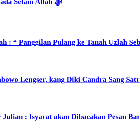
Isyarat Dilarang Menundukkan Badan kepada Selain Allah ﷻ
h : “ Panggilan Pulang ke Tanah Uzlah Se
owo Lengser, kang Diki Candra Sang Satri
ulian : Isyarat akan Dibacakan Pesan Ba