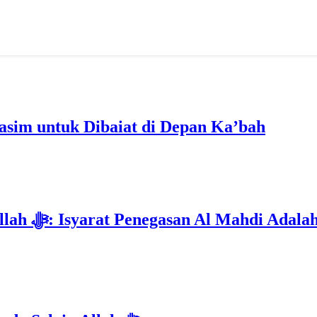
im untuk Dibaiat di Depan Ka’bah
Deklarasi Kenabian Al-Mahdi di Rumah Allah ﷻ: Isyarat Penega