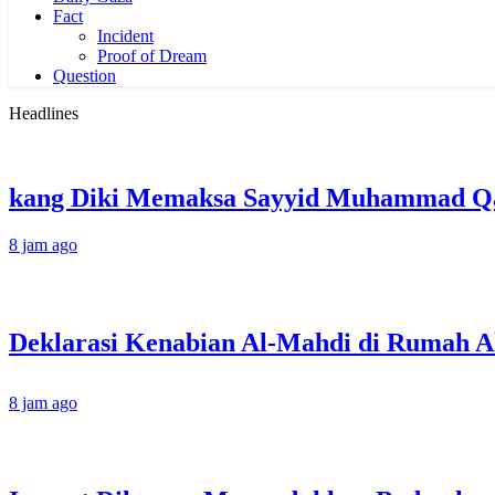
Fact
Incident
Proof of Dream
Question
Headlines
kang Diki Memaksa Sayyid Muhammad Qas
8 jam ago
8 jam ago