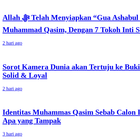
Allah ﷻ Telah Menyiapkan “Gua Ashabul Kahfi” Akhir Zaman Bagi Para Helper Muhammad Qasim, Kuncinya di Tangan
Muhammad Qasim, Dengan 7 Tokoh Inti Se
2 hari ago
Sorot Kamera Dunia akan Tertuju ke Buki
Solid & Loyal
2 hari ago
Identitas Muhammas Qasim Sebab Calon I
Apa yang Tampak
3 hari ago