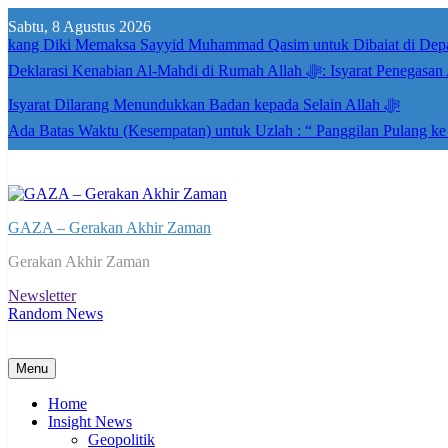
Skip
Sabtu, 8 Agustus 2026
to
kang Diki Memaksa Sayyid Muhammad Qasim untuk Dibaiat di Dep
content
Deklarasi Kenabian Al-Mahdi di R
Isyarat Dilarang Menundukkan Badan kepada Selain Allah ﷻ
Ada Batas Waktu (Kesempatan) untuk Uzlah : “ Panggilan Pulang k
GAZA – Gerakan Akhir Zaman
Gerakan Akhir Zaman
Newsletter
Random News
Menu
Home
Insight News
Geopolitik