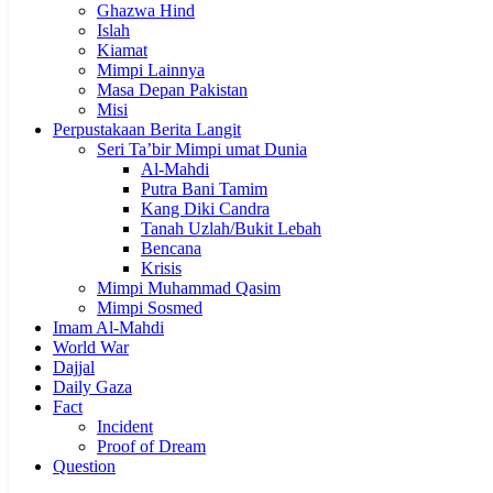
Ghazwa Hind
Islah
Kiamat
Mimpi Lainnya
Masa Depan Pakistan
Misi
Perpustakaan Berita Langit
Seri Ta’bir Mimpi umat Dunia
Al-Mahdi
Putra Bani Tamim
Kang Diki Candra
Tanah Uzlah/Bukit Lebah
Bencana
Krisis
Mimpi Muhammad Qasim
Mimpi Sosmed
Imam Al-Mahdi
World War
Dajjal
Daily Gaza
Fact
Incident
Proof of Dream
Question