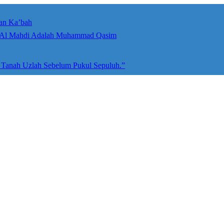
an Ka’bah
umah Allah ﷻ: Isyarat Penegasan Al Mahdi Adalah Muhammad Qasim
e Tanah Uzlah Sebelum Pukul Sepuluh.”