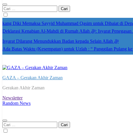
Cari
untuk:
kang Diki Memaksa Sayyid Muhammad Qasim untuk Dibaiat di Dep
Deklarasi Kenabian Al-Mahdi di R
Isyarat Dilarang Menundukkan Badan kepada Selain Allah ﷻ
Ada Batas Waktu (Kesempatan) untuk Uzlah : “ Panggilan Pulang k
GAZA – Gerakan Akhir Zaman
Gerakan Akhir Zaman
Newsletter
Random News
Cari
untuk: