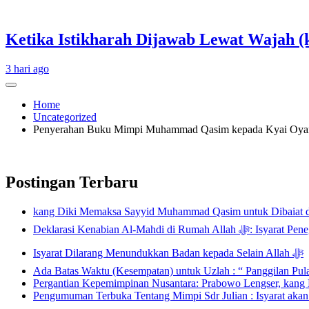
Ketika Istikharah Dijawab Lewat Wajah (k
3 hari ago
Home
Uncategorized
Penyerahan Buku Mimpi Muhammad Qasim kepada Kyai Oyan 
Postingan Terbaru
kang Diki Memaksa Sayyid Muhammad Qasim untuk Dibaiat 
Deklarasi Kenabian Al-
Isyarat Dilarang Menundukkan Badan kepada Selain Allah ﷻ
Ada Batas Waktu (Kesempatan) untuk Uzlah : “ Panggilan Pu
Pergantian Kepemimpinan Nusantara: Prabowo Lengser, kang D
Pengumuman Terbuka Tentang Mimpi Sdr Julian : Isyarat aka