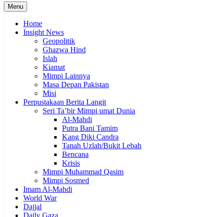
Menu
Home
Insight News
Geopolitik
Ghazwa Hind
Islah
Kiamat
Mimpi Lainnya
Masa Depan Pakistan
Misi
Perpustakaan Berita Langit
Seri Ta’bir Mimpi umat Dunia
Al-Mahdi
Putra Bani Tamim
Kang Diki Candra
Tanah Uzlah/Bukit Lebah
Bencana
Krisis
Mimpi Muhammad Qasim
Mimpi Sosmed
Imam Al-Mahdi
World War
Dajjal
Daily Gaza