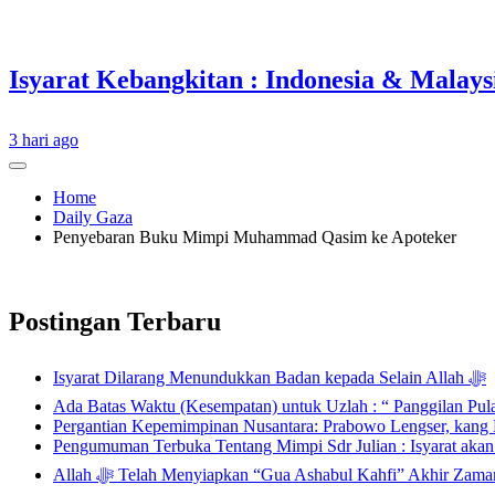
3 hari ago
Home
Daily Gaza
Penyebaran Buku Mimpi Muhammad Qasim ke Apoteker
Postingan Terbaru
Isyarat Dilarang Menundukkan Badan kepada Selain Allah ﷻ
Ada Batas Waktu (Kesempatan) untuk Uzlah : “ Panggilan Pu
Pergantian Kepemimpinan Nusantara: Prabowo Lengser, kang D
Pengumuman Terbuka Tentang Mimpi Sdr Julian : Isyarat aka
Allah ﷻ Telah Menyiapkan “Gua Ashabul Kahfi” Akhir Zaman Bagi Para Helper Muhammad Qasim, Kuncinya di Tangan Muhammad Qasim, Dengan 7 Tokoh Inti Sebagai Porosnya dan Hanya Jiwa-