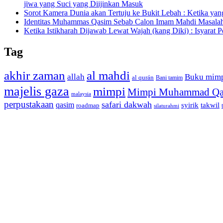
jiwa yang Suci yang Diijinkan Masuk
Sorot Kamera Dunia akan Tertuju ke Bukit Lebah : Ketika ya
Identitas Muhammas Qasim Sebab Calon Imam Mahdi Masalah 
Ketika Istikharah Dijawab Lewat Wajah (kang Diki) : Isyarat P
Tag
akhir zaman
al mahdi
allah
Buku mim
al qurán
Bani tamim
majelis gaza
mimpi
Mimpi Muhammad Qa
malaysia
perpustakaan
safari dakwah
qasim
syirik
takwil
roadmap
silaturahmi