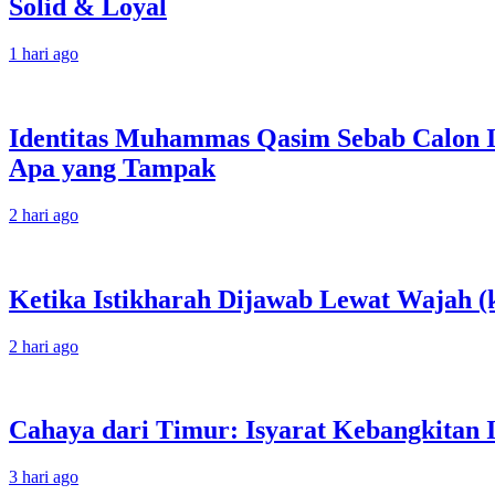
Solid & Loyal
1 hari ago
Identitas Muhammas Qasim Sebab Calon I
Apa yang Tampak
2 hari ago
Ketika Istikharah Dijawab Lewat Wajah (k
2 hari ago
Cahaya dari Timur: Isyarat Kebangkitan 
3 hari ago