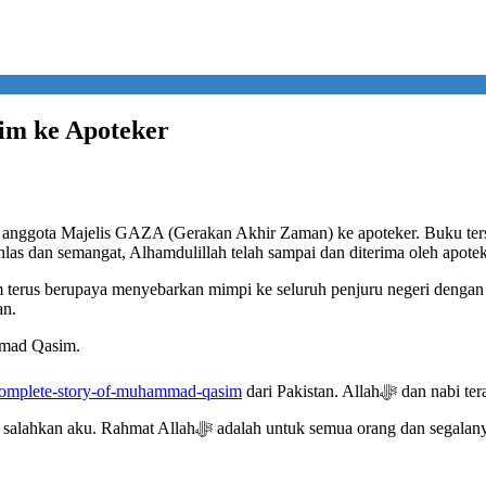
m ke Apoteker
 anggota Majelis GAZA (Gerakan Akhir Zaman) ke apoteker. Buku ters
las dan semangat, Alhamdulillah telah sampai dan diterima oleh apoteke
rus berupaya menyebarkan mimpi ke seluruh penjuru negeri dengan h
an.
mmad Qasim.
complete-story-of-muhammad-qasim
dari Pakistan. Allahﷻ dan nabi terakhir Muhammadﷺ menyuruhku melalui mimpi untuk berbagi
hanya ingin menjadi sahabat Allahﷻ dan tidak lebih. Hanya