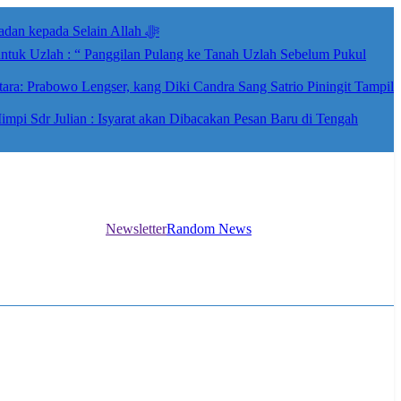
Isyarat Dilarang Menundukkan Badan kepada Selain Allah ﷻ
ntuk Uzlah : “ Panggilan Pulang ke Tanah Uzlah Sebelum Pukul
ra: Prabowo Lengser, kang Diki Candra Sang Satrio Piningit Tampil
i Sdr Julian : Isyarat akan Dibacakan Pesan Baru di Tengah
Newsletter
Random News