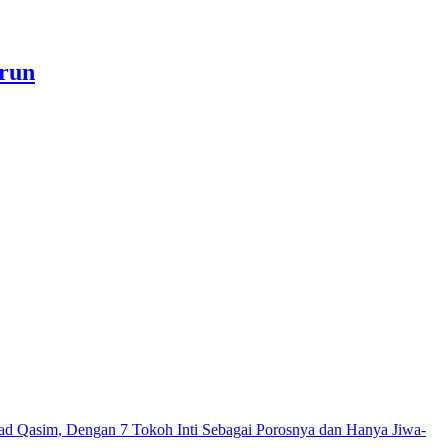
a akan Menjadi Sebab Rahmat Allah ﷻ Turun