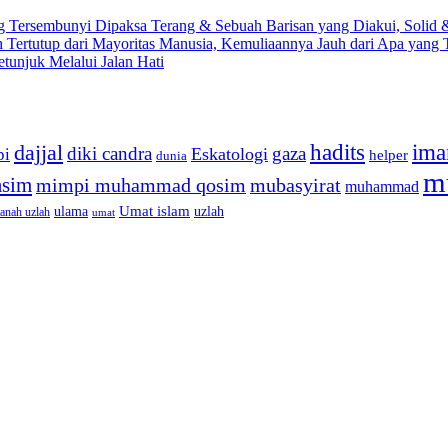
ng Tersembunyi Dipaksa Terang & Sebuah Barisan yang Diakui, Solid 
Tertutup dari Mayoritas Manusia, Kemuliaannya Jauh dari Apa yang
etunjuk Melalui Jalan Hati
dajjal
hadits
ima
diki candra
gaza
Eskatologi
pi
helper
dunia
m
sim
mimpi muhammad qosim
mubasyirat
muhammad
Umat islam
ulama
uzlah
tanah uzlah
umat