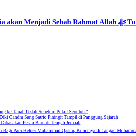
Isyarat Kebangkitan : Indonesia & Malaysi
lang ke Tanah Uzlah Sebelum Pukul Sepuluh.”
iki Candra Sang Satrio Piningit Tampil di Panggung Sejarah
n Dibacakan Pesan Baru di Tengah Jemaah