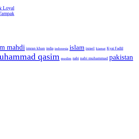
& Loyal
 Tampak
m mahdi
islam
imran khan
israel
india
indonesia
kiamat
Kyai Fadlil
uhammad qasim
pakistan
nabi muhammad
muslim
nabi