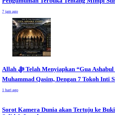
Pengumuman Terbuka Tentang Mimpi Sdr J
7 jam ago
Allah ﷻ Telah Menyiapkan “Gua Ashabul Kahfi” Akhir Zaman Bagi Para Helper Muhammad Qasim, Kuncinya di Tangan
Muhammad Qasim, Dengan 7 Tokoh Inti Se
1 hari ago
Sorot Kamera Dunia akan Tertuju ke Buki