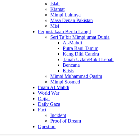
Islah
Kiamat
Mimpi Lainnya
Masa Depan Pakistan
Misi
Perpustakaan Berita Langit
Seri Ta’bir Mimpi umat Dunia
Al-Mahdi
Putra Bani Tamim
Kang Diki Candra
Tanah Uzlah/Bukit Lebah
Bencana
Krisis
Mimpi Muhammad Qasim
Mimpi Sosmed
Imam Al-Mahdi
World War
Dajjal
Daily Gaza
Fact
Incident
Proof of Dream
Question