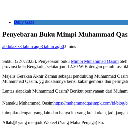
Daily Gaza
Penyebaran Buku Mimpi Muhammad Qasi
abdulaziz
3 tahun ago
3 tahun ago
0
3 mins
Sabtu, (22/7/2023). Penyebaran buku
Mimpi Muhammad Qasim
oleh
provinsi kota Bengkulu, sekitar jam 12:30 WIB dengan penuh rasa ikh
Majelis Gerakan Akhir Zaman sebagai pendukung Muhammad Qasim te
Muhammad Qasim, yg didalamnya berisi kabar gembira dan peringat
Lantas siapakah Muhammad Qasim? Berikut pernyataan dari Muha
Namaku Muhammad Qasim
https://muhammadqasimpk.com/id/blog/
mimpiku dengan yang lain dan hanya itu yang kulakukan, jadi jangan salahkan aku. Rahmat Allahﷻ adalah untuk semua orang dan segalanya. Aku 
Allahﷻ yang menjadi Wakeel (Yang Maha Penjaga) ku.