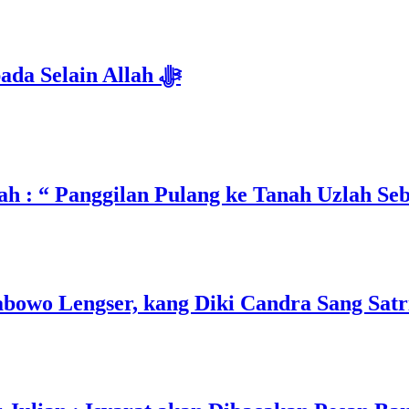
Isyarat Dilarang Menundukkan Badan kepada Selain Allah ﷻ
h : “ Panggilan Pulang ke Tanah Uzlah Se
owo Lengser, kang Diki Candra Sang Satri