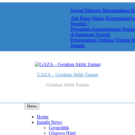
Ada Batas Waktu (Kesempatan) u
Sepuluh.”
Pergantian Kepemimpinan Nusanta
di Panggung Sejarah
Pengumuman Terbuka Tentang Mimp
Jemaah
GAZA – Gerakan Akhir Zaman
Gerakan Akhir Zaman
Menu
Home
Insight News
Geopolitik
Ghazwa Hind