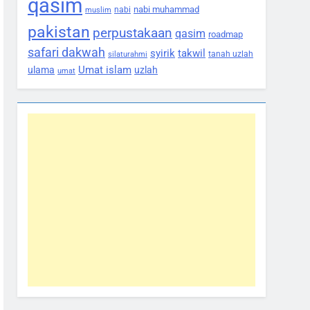
qasim
nabi muhammad
nabi
muslim
pakistan
perpustakaan
qasim
roadmap
safari dakwah
syirik
takwil
tanah uzlah
silaturahmi
Umat islam
ulama
uzlah
umat