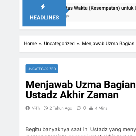
Ada Batas Waktu (Kesempatan) untuk Uzlah : “ Pa
10 Jam Ago
HEADLINES
Home
Uncategorized
Menjawab Uzma Bagian 1 
UNCATEGORIZED
Menjawab Uzma Bagian 1
Ustadz Akhir Zaman
0
V-Th
2 Tahun Ago
4 Mins
Begitu banyaknya saat ini Ustadz yang meny