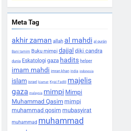
Meta Tag
akhir zaman
al mahdi
allah
al qurán
dajjal
diki candra
Buku mimpi
Bani tamim
hadits
gaza
Eskatologi
helper
dunia
imam mahdi
imran khan
india
indonesia
majelis
islam
israel
Kyai Fadlil
kiamat
gaza
mimpi
Mimpi
malaysia
Muhammad Qasim
mimpi
muhammad qosim
mubasyirat
muhammad
muhammad