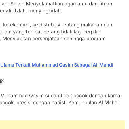
aman. Selain Menyelamatkan agamamu dari fitnah
tidak ada kata-kata lain dari Nabi ﷺ kecuali Uzlah, menyingkirlah.
i ke ekonomi, ke distribusi tentang makanan dan
ain yang terlibat perang tidak lagi berpikir
an. Menyiapkan persenjataan sehingga program
Ulama Terkait Muhammad Qasim Sebagai Al-Mahdi
i?
sia Muhammad Qasim sudah tidak cocok dengan kamar
ocok, presisi dengan hadist. Kemunculan Al Mahdi