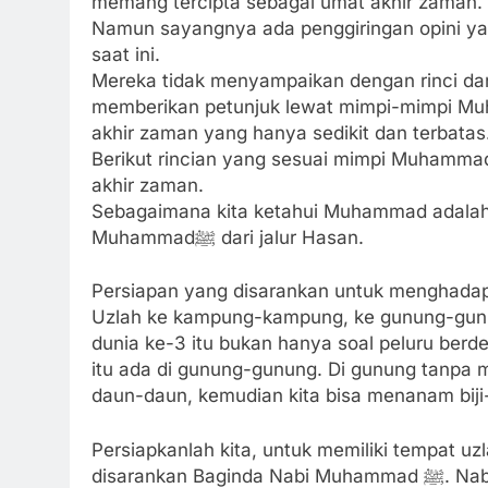
memang tercipta sebagai umat akhir zaman.
Namun sayangnya ada penggiringan opini ya
saat ini.
Mereka tidak menyampaikan dengan rinci dan le
memberikan petunjuk lewat mimpi-mimpi Mu
akhir zaman yang hanya sedikit dan terbatas
Berikut rincian yang sesuai mimpi Muhammad
akhir zaman.
Sebagaimana kita ketahui Muhammad adalah 
Muhammadﷺ dari jalur Hasan.
Persiapan yang disarankan untuk menghadapi p
Uzlah ke kampung-kampung, ke gunung-gunu
dunia ke-3 itu bukan hanya soal peluru ber
itu ada di gunung-gunung. Di gunung tanpa
daun-daun, kemudian kita bisa menanam biji-b
Persiapkanlah kita, untuk memiliki tempat u
disarankan Baginda Nabi Muhammad ﷺ. Nabi Muhammad ﷺ tidak pernah menyarankan hal lain