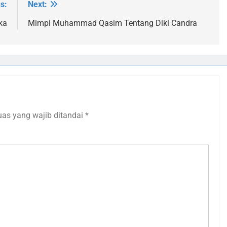
s:
Next:
ka
Mimpi Muhammad Qasim Tentang Diki Candra
uas yang wajib ditandai
*