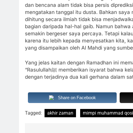
dan bencana alam tidak bisa persis diprediks
mengatakan tanggal itu dusta. Bahkan say
dihitung secara ilmiah tidak bisa menjadwalkan bencana. Ha
bagian daripada hal-hal gaib. Namun bahwa 
semakin bergeser saya percaya. Tetapi kal
karena itu lebih kepada menyesatkan kita, k
Yang jelas kaitan dengan Ramadhan ini mem
“Rasulullahﷺ memberikan isyarat bahwa kelahiran Imam Mahdi di akhir zaman, diindikasikan
dengan terjadinya dua kali gerhana dalam s
Share on Facebook
Tagged:
akhir zaman
mimpi muhammad qos