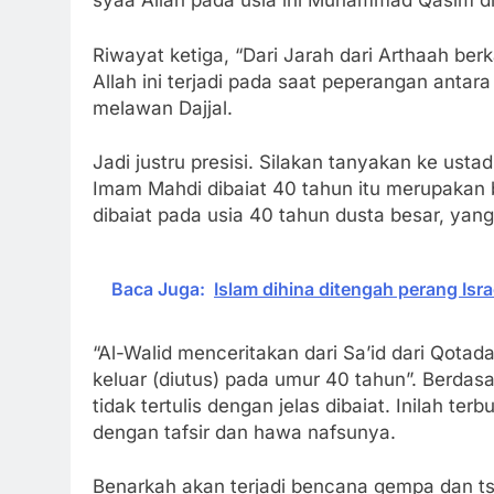
syaa Allah pada usia ini Muhammad Qasim di
Riwayat ketiga, “Dari Jarah dari Arthaah ber
Allah ini terjadi pada saat peperangan ant
melawan Dajjal.
Jadi justru presisi. Silakan tanyakan ke us
Imam Mahdi dibaiat 40 tahun itu merupakan 
dibaiat pada usia 40 tahun dusta besar, yan
Baca Juga:
Islam dihina ditengah perang Is
“Al-Walid menceritakan dari Sa’id dari Qotada
keluar (diutus) pada umur 40 tahun”. Berdasa
tidak tertulis dengan jelas dibaiat. Inilah te
dengan tafsir dan hawa nafsunya.
Benarkah akan terjadi bencana gempa dan 