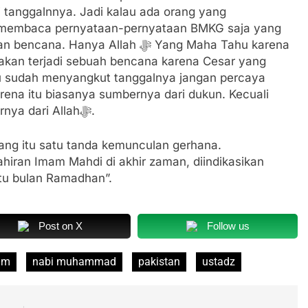
i tanggalnnya. Jadi kalau ada orang yang
a membaca pernyataan-pernyataan BMKG saja yang
nya Allah ﷻ Yang Maha Tahu karena
akan terjadi sebuah bencana karena Cesar yang
au sudah menyangkut tanggalnya jangan percaya
arena itu biasanya sumbernya dari dukun. Kecuali
yang disampaikan oleh Al Mahdi yang sumbernya dari Allahﷻ.
ang itu satu tanda kemunculan gerhana.
atu bulan Ramadhan”.
Post on X
Follow us
im
nabi muhammad
pakistan
ustadz