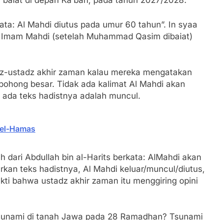
 baiat di depan Ka’bah, pada tahun 2027/2028.
kata: Al Mahdi diutus pada umur 60 tahun”. In syaa
ara Imam Mahdi (setelah Muhammad Qasim dibaiat)
tadz-ustadz akhir zaman kalau mereka mengatakan
bohong besar. Tidak ada kalimat Al Mahdi akan
g ada teks hadistnya adalah muncul.
rael-Hamas
h dari Abdullah bin al-Harits berkata: AlMahdi akan
rkan teks hadistnya, Al Mahdi keluar/muncul/diutus,
rbukti bahwa ustadz akhir zaman itu menggiring opini
tsunami di tanah Jawa pada 28 Ramadhan? Tsunami