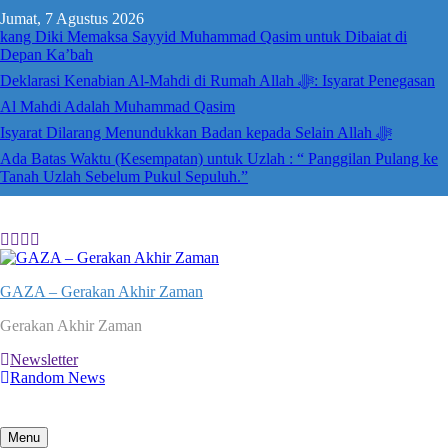
Skip
Jumat, 7 Agustus 2026
to
kang Diki Memaksa Sayyid Muhammad Qasim untuk Dibaiat di
content
Depan Ka’bah
Deklarasi Kenabian Al-Mahdi di Rumah Allah ﷻ: Isyarat Penegasan
Al Mahdi Adalah Muhammad Qasim
Isyarat Dilarang Menundukkan Badan kepada Selain Allah ﷻ
Ada Batas Waktu (Kesempatan) untuk Uzlah : “ Panggilan Pulang ke
Tanah Uzlah Sebelum Pukul Sepuluh.”
GAZA – Gerakan Akhir Zaman
Gerakan Akhir Zaman
Newsletter
Random News
Menu