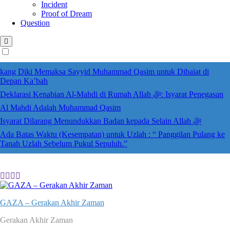
Incident
Proof of Dream
Question
kang Diki Memaksa Sayyid Muhammad Qasim untuk Dibaiat di
Depan Ka’bah
Deklarasi Kenabian Al-Mahdi di Rumah Allah ﷻ: Isyarat Penegasan
Al Mahdi Adalah Muhammad Qasim
Isyarat Dilarang Menundukkan Badan kepada Selain Allah ﷻ
Ada Batas Waktu (Kesempatan) untuk Uzlah : “ Panggilan Pulang ke
Tanah Uzlah Sebelum Pukul Sepuluh.”
GAZA – Gerakan Akhir Zaman
Gerakan Akhir Zaman