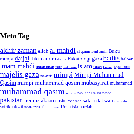
Meta Tag
akhir zaman
al mahdi
allah
Buku
al qurán
Bani tamim
dajjal
hadits
diki candra
gaza
Eskatologi
mimpi
helper
dunia
imam mahdi
islam
imran khan
israel
india
indonesia
kiamat
Kyai Fadlil
majelis gaza
mimpi
Mimpi Muhammad
malaysia
Qasim
mimpi muhammad qosim
mubasyirat
muhammad
muhammad qasim
nabi muhammad
muslim
nabi
pakistan
perpustakaan
safari dakwah
qasim
roadmap
silaturahmi
syirik
takwil
Umat islam
ulama
uzlah
tanah uzlah
umat