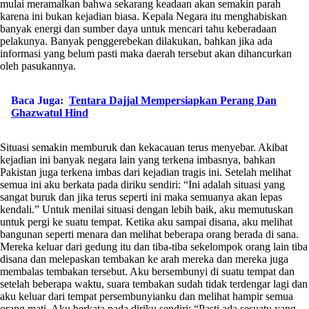
mulai meramalkan bahwa sekarang keadaan akan semakin parah
karena ini bukan kejadian biasa. Kepala Negara itu menghabiskan
banyak energi dan sumber daya untuk mencari tahu keberadaan
pelakunya. Banyak penggerebekan dilakukan, bahkan jika ada
informasi yang belum pasti maka daerah tersebut akan dihancurkan
oleh pasukannya.
Baca Juga:
Tentara Dajjal Mempersiapkan Perang Dan
Ghazwatul Hind
Situasi semakin memburuk dan kekacauan terus menyebar. Akibat
kejadian ini banyak negara lain yang terkena imbasnya, bahkan
Pakistan juga terkena imbas dari kejadian tragis ini. Setelah melihat
semua ini aku berkata pada diriku sendiri: “Ini adalah situasi yang
sangat buruk dan jika terus seperti ini maka semuanya akan lepas
kendali.” Untuk menilai situasi dengan lebih baik, aku memutuskan
untuk pergi ke suatu tempat. Ketika aku sampai disana, aku melihat
bangunan seperti menara dan melihat beberapa orang berada di sana.
Mereka keluar dari gedung itu dan tiba-tiba sekelompok orang lain tiba
disana dan melepaskan tembakan ke arah mereka dan mereka juga
membalas tembakan tersebut. Aku bersembunyi di suatu tempat dan
setelah beberapa waktu, suara tembakan sudah tidak terdengar lagi dan
aku keluar dari tempat persembunyianku dan melihat hampir semua
orang mati. Aku berkata pada diriku sendiri: “Pasti ada sesuatu yang