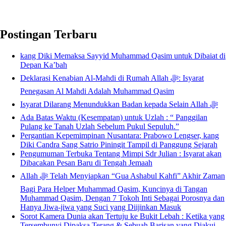
Postingan Terbaru
kang Diki Memaksa Sayyid Muhammad Qasim untuk Dibaiat di
Depan Ka’bah
Deklarasi Kenabian Al-Mahdi di Rumah Allah ﷻ: Isyarat
Penegasan Al Mahdi Adalah Muhammad Qasim
Isyarat Dilarang Menundukkan Badan kepada Selain Allah ﷻ
Ada Batas Waktu (Kesempatan) untuk Uzlah : “ Panggilan
Pulang ke Tanah Uzlah Sebelum Pukul Sepuluh.”
Pergantian Kepemimpinan Nusantara: Prabowo Lengser, kang
Diki Candra Sang Satrio Piningit Tampil di Panggung Sejarah
Pengumuman Terbuka Tentang Mimpi Sdr Julian : Isyarat akan
Dibacakan Pesan Baru di Tengah Jemaah
Allah ﷻ Telah Menyiapkan “Gua Ashabul Kahfi” Akhir Zaman
Bagi Para Helper Muhammad Qasim, Kuncinya di Tangan
Muhammad Qasim, Dengan 7 Tokoh Inti Sebagai Porosnya dan
Hanya Jiwa-jiwa yang Suci yang Diijinkan Masuk
Sorot Kamera Dunia akan Tertuju ke Bukit Lebah : Ketika yang
Tersembunyi Dipaksa Terang & Sebuah Barisan yang Diakui,