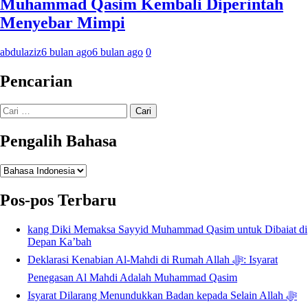
Muhammad Qasim Kembali Diperintah
Menyebar Mimpi
abdulaziz
6 bulan ago
6 bulan ago
0
Pencarian
Cari
untuk:
Pengalih Bahasa
Pengalih
Bahasa
Pos-pos Terbaru
kang Diki Memaksa Sayyid Muhammad Qasim untuk Dibaiat di
Depan Ka’bah
Deklarasi Kenabian Al-Mahdi di Rumah Allah ﷻ: Isyarat
Penegasan Al Mahdi Adalah Muhammad Qasim
Isyarat Dilarang Menundukkan Badan kepada Selain Allah ﷻ