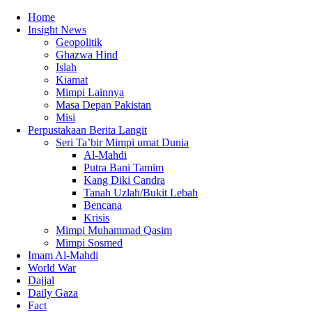
Home
Insight News
Geopolitik
Ghazwa Hind
Islah
Kiamat
Mimpi Lainnya
Masa Depan Pakistan
Misi
Perpustakaan Berita Langit
Seri Ta’bir Mimpi umat Dunia
Al-Mahdi
Putra Bani Tamim
Kang Diki Candra
Tanah Uzlah/Bukit Lebah
Bencana
Krisis
Mimpi Muhammad Qasim
Mimpi Sosmed
Imam Al-Mahdi
World War
Dajjal
Daily Gaza
Fact