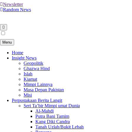
Newsletter
Random News
Menu
Home
Insight News
Geopolitik
Ghazwa Hind
Islah
Kiamat
Mimpi Lainnya
Masa Depan Pakistan
Misi
Perpustakaan Berita Langit
Seri Ta’bir Mimpi umat Dunia
Al-Mahdi
Putra Bani Tamim
Kang Diki Candra
Tanah Uzlah/Bukit Lebah