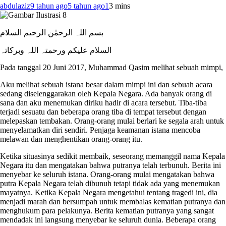
abdulaziz
9 tahun ago
5 tahun ago
1
3 mins
بسم اللہ الرحمٰن الرحیم السلام
السلام علیکم ورحمتہ اللہ وبرکاتہ
Pada tanggal 20 Juni 2017, Muhammad Qasim melihat sebuah mimpi,
Aku melihat sebuah istana besar dalam mimpi ini dan sebuah acara
sedang diselenggarakan oleh Kepala Negara. Ada banyak orang di
sana dan aku menemukan diriku hadir di acara tersebut. Tiba-tiba
terjadi sesuatu dan beberapa orang tiba di tempat tersebut dengan
melepaskan tembakan. Orang-orang mulai berlari ke segala arah untuk
menyelamatkan diri sendiri. Penjaga keamanan istana mencoba
melawan dan menghentikan orang-orang itu.
Ketika situasinya sedikit membaik, seseorang memanggil nama Kepala
Negara itu dan mengatakan bahwa putranya telah terbunuh. Berita ini
menyebar ke seluruh istana. Orang-orang mulai mengatakan bahwa
putra Kepala Negara telah dibunuh tetapi tidak ada yang menemukan
mayatnya. Ketika Kepala Negara mengetahui tentang tragedi ini, dia
menjadi marah dan bersumpah untuk membalas kematian putranya dan
menghukum para pelakunya. Berita kematian putranya yang sangat
mendadak ini langsung menyebar ke seluruh dunia. Beberapa orang