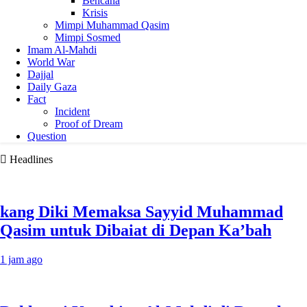
Bencana
Krisis
Mimpi Muhammad Qasim
Mimpi Sosmed
Imam Al-Mahdi
World War
Dajjal
Daily Gaza
Fact
Incident
Proof of Dream
Question
Headlines
kang Diki Memaksa Sayyid Muhammad
Qasim untuk Dibaiat di Depan Ka’bah
1 jam ago