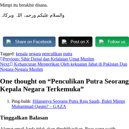
Mimpi itu berakhir disana.
والسلام علیکم ورحمۃ اللہ وبرکاتہ
Share on Facebook
Post on X
Follow us
Tagged:
kepala
negara
penculikan
putra
Navigasi
Previous:
Sihir Dajjal dan Kelalaian Umat Muslim
Next:
Kehancuran Mengerikan Oleh kekuatan Jahat di Pakistan Dan
pos
Negara-Negara Muslim
One thought on “
Penculikan Putra Seorang
Kepala Negara Terkemuka
”
Ping-balik:
Hilangnya Seorang Putra Raja Saudi, Bukti Mimpi
Muhammad Qasim? – GAZA
Tinggalkan Balasan
Alamat email Anda tidak akan dipublikasikan.
Ruas yang wajib