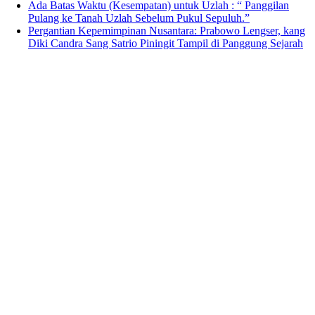
Ada Batas Waktu (Kesempatan) untuk Uzlah : “ Panggilan
Pulang ke Tanah Uzlah Sebelum Pukul Sepuluh.”
Pergantian Kepemimpinan Nusantara: Prabowo Lengser, kang
Diki Candra Sang Satrio Piningit Tampil di Panggung Sejarah