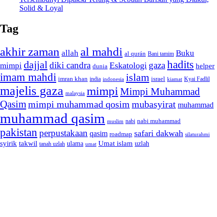
Solid & Loyal
Tag
akhir zaman
al mahdi
allah
Buku
al qurán
Bani tamim
dajjal
hadits
diki candra
gaza
Eskatologi
mimpi
helper
dunia
imam mahdi
islam
imran khan
israel
india
indonesia
kiamat
Kyai Fadlil
majelis gaza
mimpi
Mimpi Muhammad
malaysia
Qasim
mimpi muhammad qosim
mubasyirat
muhammad
muhammad qasim
nabi muhammad
muslim
nabi
pakistan
perpustakaan
safari dakwah
qasim
roadmap
silaturahmi
syirik
takwil
Umat islam
ulama
uzlah
tanah uzlah
umat