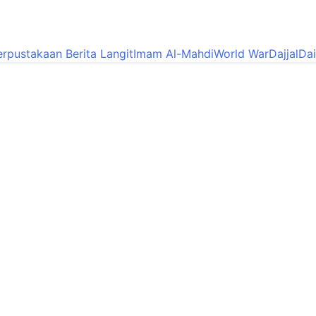
erpustakaan Berita Langit
Imam Al-Mahdi
World War
Dajjal
Dai