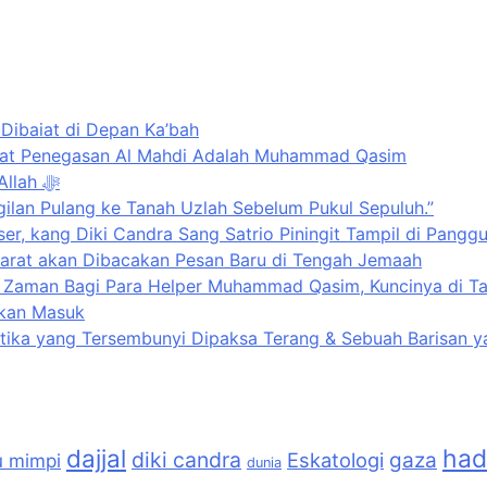
ibaiat di Depan Ka’bah
Kenabian Al-Mahdi di Rumah Allah ﷻ: Isyarat Penegasan Al Mahdi Adalah Muhammad Qasim
Isyarat Dilarang Menundukkan Badan kepada Selain Allah ﷻ
ilan Pulang ke Tanah Uzlah Sebelum Pukul Sepuluh.”
r, kang Diki Candra Sang Satrio Piningit Tampil di Pangg
yarat akan Dibacakan Pesan Baru di Tengah Jemaah
nkan Masuk
etika yang Tersembunyi Dipaksa Terang & Sebuah Barisan ya
dajjal
had
diki candra
Eskatologi
gaza
u mimpi
dunia