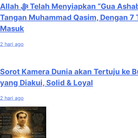
Allah ﷻ Telah Menyiapkan “Gua Ashabul Kahfi” Akhir Zaman Bagi Para Helper Muhammad Qasim, Kuncinya di
Tangan Muhammad Qasim, Dengan 7 Tok
Masuk
2 hari ago
Sorot Kamera Dunia akan Tertuju ke B
yang Diakui, Solid & Loyal
2 hari ago