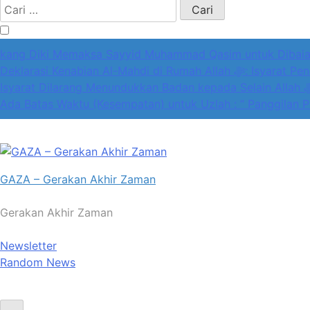
Cari
untuk:
kang Diki Memaksa Sayyid Muhammad Qasim untuk Dibaiat
Deklarasi Kenabian Al
Isyarat Dilarang Menundukkan Ba
Ada Batas Waktu (Kesempatan) untuk Uzlah : “ Panggilan P
GAZA – Gerakan Akhir Zaman
Gerakan Akhir Zaman
Newsletter
Random News