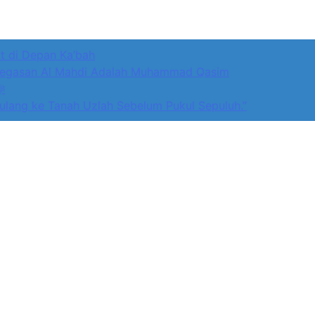
 di Depan Ka’bah
-Mahdi di Rumah Allah ﷻ: Isyarat Penegasan Al Mahdi Adalah Muhammad Qasim
dan kepada Selain Allah ﷻ
ulang ke Tanah Uzlah Sebelum Pukul Sepuluh.”