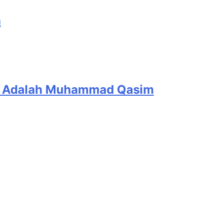
h
arat Penegasan Al Mahdi Adalah Muhammad Qasim