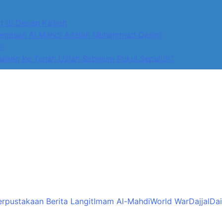
 di Depan Ka’bah
-Mahdi di Rumah Allah ﷻ: Isyarat Penegasan Al Mahdi Adalah Muhammad Qasim
dan kepada Selain Allah ﷻ
ulang ke Tanah Uzlah Sebelum Pukul Sepuluh.”
erpustakaan Berita Langit
Imam Al-Mahdi
World War
Dajjal
Dai