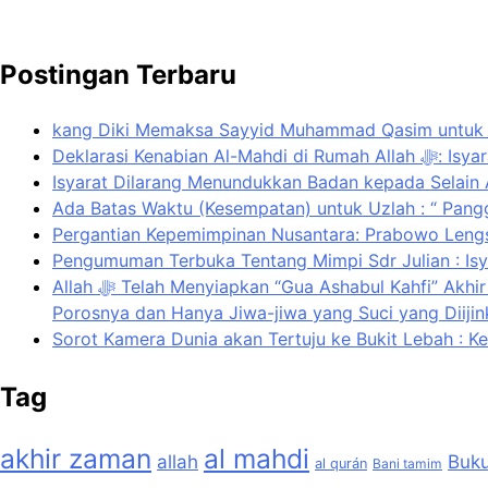
Postingan Terbaru
kang Diki Memaksa Sayyid Muhammad Qasim untuk D
Deklarasi 
Ada Batas Waktu (Kesempatan) untuk Uzlah : “ Pangg
Pergantian Kepemimpinan Nusantara: Prabowo Lengse
Pengumuman Terbuka Tentang Mimpi Sdr Julian : Is
Allah ﷻ Telah Menyiapkan “Gua Ashabul Kahfi” Akhir Zaman Bagi Para Helper Muhammad Qasim, Kuncinya di Tangan Muhammad Qasim, Dengan 7 Tokoh Inti Sebagai
Porosnya dan Hanya Jiwa-jiwa yang Suci yang Diiji
Sorot Kamera Dunia akan Tertuju ke Bukit Lebah : K
Tag
akhir zaman
al mahdi
allah
Buk
al qurán
Bani tamim