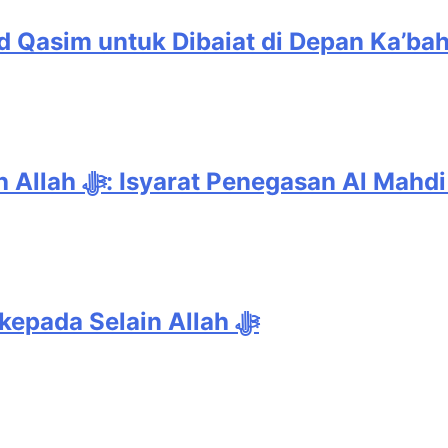
Qasim untuk Dibaiat di Depan Ka’ba
Deklarasi Kenabian Al-Mahdi di Rumah Allah ﷻ: Isy
Isyarat Dilarang Menundukkan Badan kepada Selain Allah ﷻ