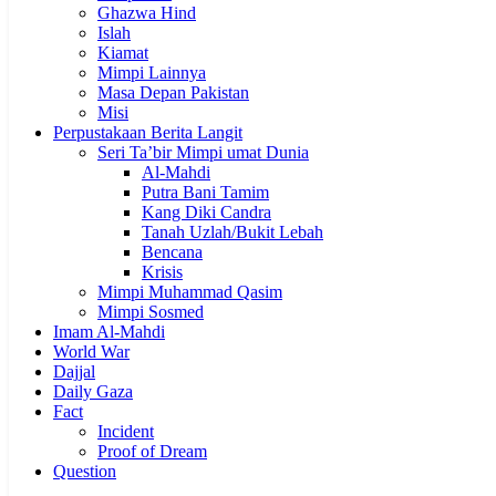
Ghazwa Hind
Islah
Kiamat
Mimpi Lainnya
Masa Depan Pakistan
Misi
Perpustakaan Berita Langit
Seri Ta’bir Mimpi umat Dunia
Al-Mahdi
Putra Bani Tamim
Kang Diki Candra
Tanah Uzlah/Bukit Lebah
Bencana
Krisis
Mimpi Muhammad Qasim
Mimpi Sosmed
Imam Al-Mahdi
World War
Dajjal
Daily Gaza
Fact
Incident
Proof of Dream
Question