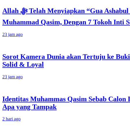
Allah ﷻ Telah Menyiapkan “Gua Ashabul Kahfi” Akhir Zaman Bagi Para Helper Muhammad Qasim, Kuncinya di Tangan
Muhammad Qasim, Dengan 7 Tokoh Inti Se
23 jam ago
Sorot Kamera Dunia akan Tertuju ke Buki
Solid & Loyal
23 jam ago
Identitas Muhammas Qasim Sebab Calon I
Apa yang Tampak
2 hari ago