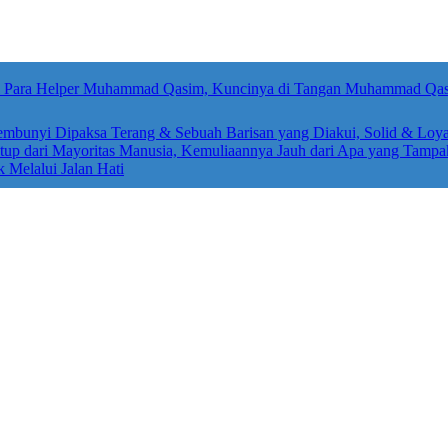
sembunyi Dipaksa Terang & Sebuah Barisan yang Diakui, Solid & Loya
up dari Mayoritas Manusia, Kemuliaannya Jauh dari Apa yang Tampa
k Melalui Jalan Hati