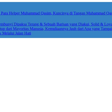
sembunyi Dipaksa Terang & Sebuah Barisan yang Diakui, Solid & Loya
up dari Mayoritas Manusia, Kemuliaannya Jauh dari Apa yang Tampa
k Melalui Jalan Hati