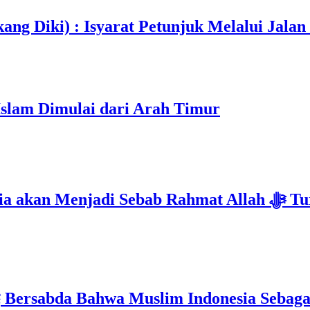
ang Diki) : Isyarat Petunjuk Melalui Jalan
Islam Dimulai dari Arah Timur
Isyarat Kebangkitan : Indonesia & Malaysi
Mimpi 5 Pemuda Palestina : Rasulullah ﷺ Bersabda Bahwa Muslim Ind