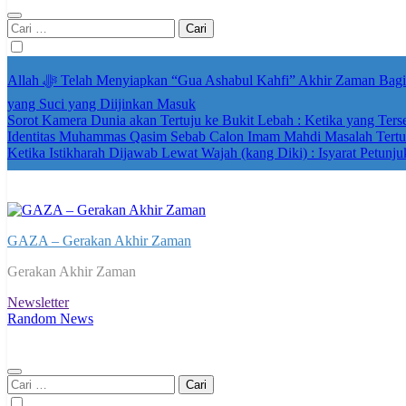
Cari
untuk:
Allah ﷻ Telah Menyiapkan “Gua Ashabul Kahfi” Akhir Zaman Bagi Para Helper Muhammad Qasim, Kuncinya di Tangan Muhammad Qasim, Dengan 7 Tokoh Inti Sebagai Porosnya dan Hanya Jiwa-jiwa
yang Suci yang Diijinkan Masuk
Sorot Kamera Dunia akan Tertuju ke Bukit Lebah : Ketika yang Ter
Identitas Muhammas Qasim Sebab Calon Imam Mahdi Masalah Tertut
Ketika Istikharah Dijawab Lewat Wajah (kang Diki) : Isyarat Petunju
GAZA – Gerakan Akhir Zaman
Gerakan Akhir Zaman
Newsletter
Random News
Cari
untuk: