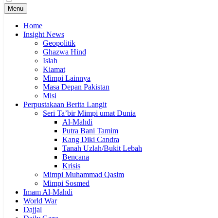
Menu
Home
Insight News
Geopolitik
Ghazwa Hind
Islah
Kiamat
Mimpi Lainnya
Masa Depan Pakistan
Misi
Perpustakaan Berita Langit
Seri Ta’bir Mimpi umat Dunia
Al-Mahdi
Putra Bani Tamim
Kang Diki Candra
Tanah Uzlah/Bukit Lebah
Bencana
Krisis
Mimpi Muhammad Qasim
Mimpi Sosmed
Imam Al-Mahdi
World War
Dajjal