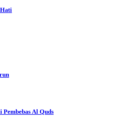
 Hati
a akan Menjadi Sebab Rahmat Allah ﷻ Turun
onesia Sebagai Pembebas Al Quds