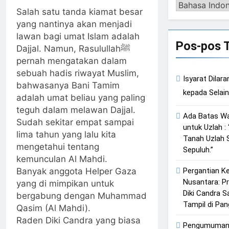
Qasim Sebab
Tangan
Pengalih
2 Hari Ago
Dipaksa Terang
Salah satu tanda kiamat besar
Calon Imam
Muhammad
Bahasa
Ketika
& Sebuah
Mahdi Masalah
Qasim, Dengan
yang nantinya akan menjadi
Istikharah
Barisan yang
Tertutup dari
7 Tokoh Inti
lawan bagi umat Islam adalah
Dijawab Lewat
Diakui, Solid &
2 Hari Ago
Mayoritas
Sebagai
Pos-pos 
Wajah (kang
Loyal
Dajjal. Namun, Rasulullahﷺ
Cahaya dari
Manusia,
Porosnya dan
Diki) : Isyarat
pernah mengatakan dalam
Timur: Isyarat
Kemuliaannya
Hanya Jiwa-
Petunjuk
Kebangkitan
Jauh dari Apa
jiwa yang Suci
sebuah hadis riwayat Muslim,
3 Hari Ago
Melalui Jalan
Isyarat Dila
Islam Dimulai
yang Tampak
yang Diijinkan
bahwasanya Bani Tamim
Isyarat
Hati
dari Arah Timur
Masuk
Kebangkitan :
adalah umat beliau yang paling
Indonesia &
3 Hari Ago
teguh dalam melawan Dajjal.
Malaysia akan
Ada Batas W
Sudah sekitar empat sampai
Menjadi Sebab
untuk Uzlah :
Rahmat Allah
lima tahun yang lalu kita
Tanah Uzlah 
mengetahui tentang
ﷻ Turun
Sepuluh.”
kemunculan Al Mahdi.
Pergantian K
Banyak anggota Helper Gaza
Nusantara: P
yang di mimpikan untuk
Diki Candra Sa
bergabung dengan Muhammad
Tampil di Pa
Qasim (Al Mahdi).
Raden Diki Candra yang biasa
Pengumuman 