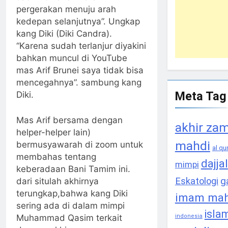
pergerakan menuju arah
kedepan selanjutnya”. Ungkap
kang Diki (Diki Candra).
“Karena sudah terlanjur diyakini
bahkan muncul di YouTube
mas Arif Brunei saya tidak bisa
mencegahnya”. sambung kang
Meta Tag
Diki.
Mas Arif bersama dengan
akhir za
helper-helper lain)
mahdi
bermusyawarah di zoom untuk
al qu
membahas tentang
dajjal
mimpi
keberadaan Bani Tamim ini.
g
Eskatologi
dari situlah akhirnya
terungkap,bahwa kang Diki
imam mah
sering ada di dalam mimpi
isla
Muhammad Qasim terkait
indonesia