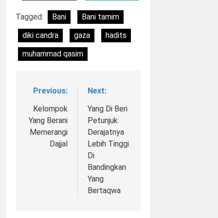
Tagged:
Bani
Bani tamim
diki candra
gaza
hadits
muhammad qasim
Previous:
Next:
Navigasi
pos
Kelompok
Yang Di Beri
Yang Berani
Petunjuk
Memerangi
Derajatnya
Dajjal
Lebih Tinggi
Di
Bandingkan
Yang
Bertaqwa