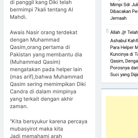
di panggil kang Diki telah
Mimpi Sdr Juli
bermimpi 7kali tentang Al
Dibacakan Pe
Mahdi.
Jemaah
Awais Nasir orang terdekat
Allah ﷻ Telah Menyiapkan “Gua
dengan Muhammad
Ashabul Kahfi
Qasim,orang pertama di
Para Helper
Pakistan yang membantu dia
Kuncinya di
Qasim, Denga
(Muhammad Qasim)
Porosnya dan
mengatakan pada helper lain
Suci yang Dii
(mas arif),bahwa Muhammad
Qasim sering memimpikan Diki
Candra di dalam mimpinya
yang terkait dengan akhir
zaman.
“Kita bersyukur karena percaya
mubasyirot maka kita
Jadi memahami arah