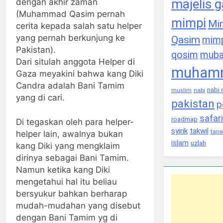
majelis 
dengan akhir zaman
(Muhammad Qasim pernah
mimpi
Mi
cerita kepada salah satu helper
yang pernah berkunjung ke
Qasim
mim
Pakistan).
qosim
muba
Dari situlah anggota Helper di
muhamm
Gaza meyakini bahwa kang Diki
Candra adalah Bani Tamim
nabi
nabi
muslim
yang di cari.
pakistan
p
safar
roadmap
Di tegaskan oleh para helper-
syirik
takwil
tana
helper lain, awalnya bukan
islam
uzlah
kang Diki yang mengklaim
dirinya sebagai Bani Tamim.
Namun ketika kang Diki
mengetahui hal itu beliau
bersyukur bahkan berharap
mudah-mudahan yang disebut
dengan Bani Tamim yg di