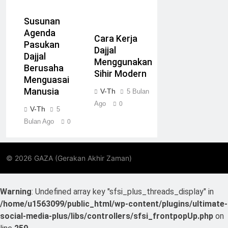
Susunan
Agenda
Cara Kerja
Pasukan
Dajjal
Dajjal
Menggunakan
Berusaha
Sihir Modern
Menguasai
Manusia
V-Th
5 Bulan
Ago
0
V-Th
5
Bulan Ago
0
Warning
: Undefined array key "sfsi_plus_threads_display" in
/home/u1563099/public_html/wp-content/plugins/ultimate-
social-media-plus/libs/controllers/sfsi_frontpopUp.php
on