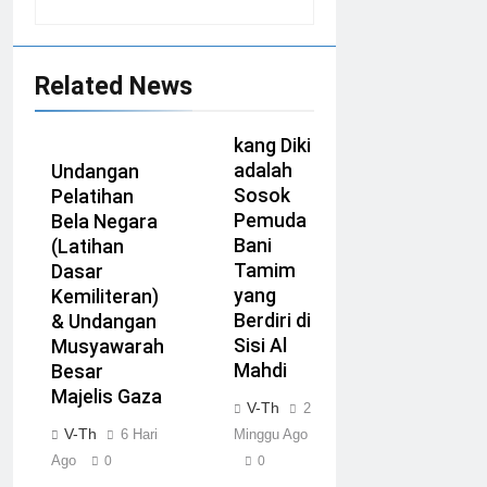
Related News
kang Diki
adalah
Undangan
Sosok
Pelatihan
Pemuda
Bela Negara
Bani
(Latihan
Tamim
Dasar
yang
Kemiliteran)
Berdiri di
& Undangan
Sisi Al
Musyawarah
Mahdi
Besar
Majelis Gaza
V-Th
2
V-Th
6 Hari
Minggu Ago
Ago
0
0