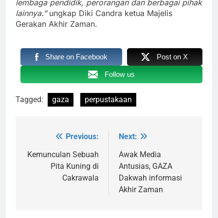
lembaga pendidik, perorangan dan berbagai pihak
lainnya.”
ungkap Diki Candra ketua Majelis
Gerakan Akhir Zaman.
Share on Facebook
Post on X
Follow us
Tagged:
gaza
perpustakaan
Previous:
Next:
Navigasi
pos
Kemunculan Sebuah
Awak Media
Pita Kuning di
Antusias, GAZA
Cakrawala
Dakwah informasi
Akhir Zaman