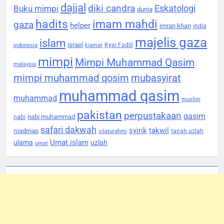
dajjal
diki candra
Eskatologi
Buku mimpi
dunia
hadits
imam mahdi
gaza
helper
imran khan
india
majelis gaza
islam
israel
Kyai Fadlil
indonesia
kiamat
mimpi
Mimpi Muhammad Qasim
malaysia
mimpi muhammad qosim
mubasyirat
muhammad qasim
muhammad
muslim
pakistan
perpustakaan
qasim
nabi muhammad
nabi
safari dakwah
syirik
takwil
roadmap
tanah uzlah
silaturahmi
Umat islam
ulama
uzlah
umat