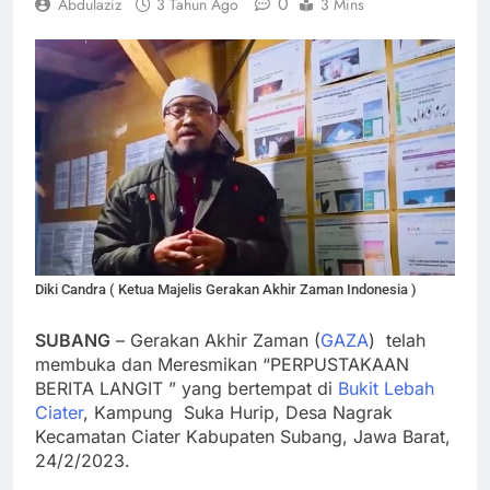
0
Abdulaziz
3 Tahun Ago
3 Mins
Diki Candra ( Ketua Majelis Gerakan Akhir Zaman Indonesia )
SUBANG
– Gerakan Akhir Zaman (
GAZA
) telah
membuka dan Meresmikan “PERPUSTAKAAN
BERITA LANGIT ” yang bertempat di
Bukit Lebah
Ciater
, Kampung Suka Hurip, Desa Nagrak
Kecamatan Ciater Kabupaten Subang, Jawa Barat,
24/2/2023.