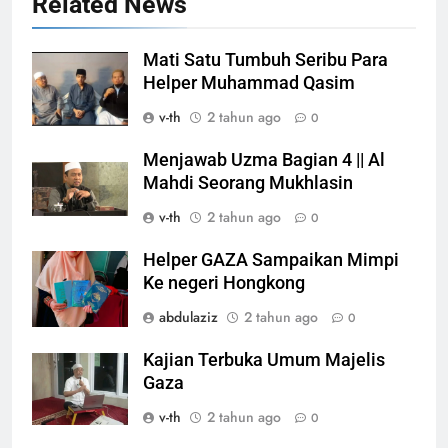
Related News
Mati Satu Tumbuh Seribu Para
Helper Muhammad Qasim
v-th
2 tahun ago
0
Menjawab Uzma Bagian 4 || Al
Mahdi Seorang Mukhlasin
v-th
2 tahun ago
0
Helper GAZA Sampaikan Mimpi
Ke negeri Hongkong
abdulaziz
2 tahun ago
0
Kajian Terbuka Umum Majelis
Gaza
v-th
2 tahun ago
0