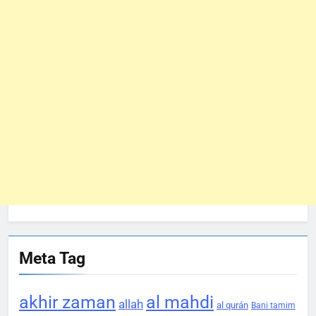
Meta Tag
akhir zaman
al mahdi
allah
al qurán
Bani tamim