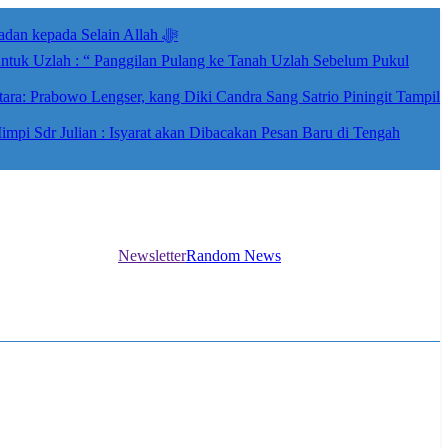
Isyarat Dilarang Menundukkan Badan kepada Selain Allah ﷻ
ntuk Uzlah : “ Panggilan Pulang ke Tanah Uzlah Sebelum Pukul
ra: Prabowo Lengser, kang Diki Candra Sang Satrio Piningit Tampil
i Sdr Julian : Isyarat akan Dibacakan Pesan Baru di Tengah
Newsletter
Random News