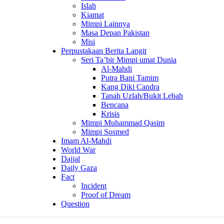
Islah
Kiamat
Mimpi Lainnya
Masa Depan Pakistan
Misi
Perpustakaan Berita Langit
Seri Ta’bir Mimpi umat Dunia
Al-Mahdi
Putra Bani Tamim
Kang Diki Candra
Tanah Uzlah/Bukit Lebah
Bencana
Krisis
Mimpi Muhammad Qasim
Mimpi Sosmed
Imam Al-Mahdi
World War
Dajjal
Daily Gaza
Fact
Incident
Proof of Dream
Question