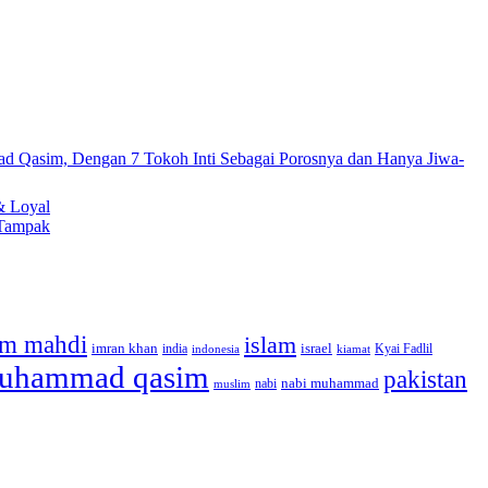
& Loyal
 Tampak
m mahdi
islam
imran khan
israel
india
indonesia
kiamat
Kyai Fadlil
uhammad qasim
pakistan
nabi muhammad
muslim
nabi