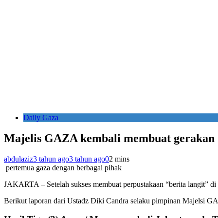
Daily Gaza
Majelis GAZA kembali membuat gerakan u
abdulaziz
3 tahun ago
3 tahun ago
0
2 mins
pertemua gaza dengan berbagai pihak
JAKARTA – Setelah sukses membuat perpustakaan “berita langit” di
Berikut laporan dari Ustadz Diki Candra selaku pimpinan Majelsi