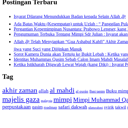
Postingan Terbaru
Isyarat Dilarang Menundukkan Badan kepada Selain Allah ﷻ
Ada Batas Waktu (Kesempatan) untuk Uzlah : “ Panggilan Pu
Pergantian Kepemimpinan Nusantara: Prabowo Lengser, kang D
Pengumuman Terbuka Tentang Mimpi Sdr Julian : Isyarat aka
Allah ﷻ Telah Menyiapkan “Gua Ashabul Kahfi” Akhir Zaman Bagi Para Helper Muhammad Qasim, Kuncinya di Tangan Muhammad Qasim, Dengan 7 Tokoh Inti Sebagai Porosnya dan Hanya Jiwa-
jiwa yang Suci yang Diijinkan Masuk
Sorot Kamera Dunia akan Tertuju ke Bukit Lebah : Ketika ya
Identitas Muhammas Qasim Sebab Calon Imam Mahdi Masalah 
Ketika Istikharah Dijawab Lewat Wajah (kang Diki) : Isyarat P
Tag
akhir zaman
al mahdi
allah
Buku mim
al qurán
Bani tamim
majelis gaza
mimpi
Mimpi Muhammad Qa
malaysia
perpustakaan
safari dakwah
qasim
syirik
takwil
roadmap
silaturahmi