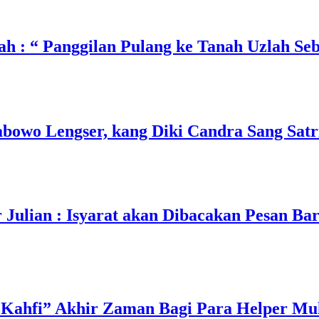
h : “ Panggilan Pulang ke Tanah Uzlah Se
owo Lengser, kang Diki Candra Sang Satri
ulian : Isyarat akan Dibacakan Pesan Ba