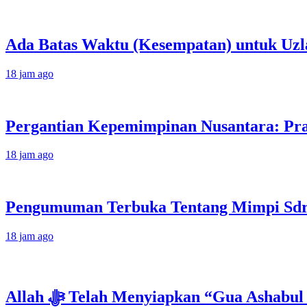
Ada Batas Waktu (Kesempatan) untuk Uzla
18 jam ago
Pergantian Kepemimpinan Nusantara: Prab
18 jam ago
Pengumuman Terbuka Tentang Mimpi Sdr J
18 jam ago
Allah ﷻ Telah Menyiapkan “Gua Ashabul Kahfi” Akhir Zaman Bagi Para Helper Muhammad Qasim, Kuncinya di Tangan