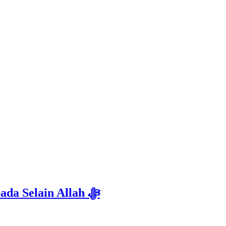
Isyarat Dilarang Menundukkan Badan kepada Selain Allah ﷻ