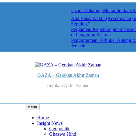
Ada Batas Waktu (Kesempatan) u
Sepuluh.”
Pergantian Kepemimpinan Nusanta
di Panggung Sejarah
Pengumuman Terbuka Tentang Mimp
Jemaah
GAZA – Gerakan Akhir Zaman
Gerakan Akhir Zaman
Menu
Home
Insight News
Geopolitik
Ghazwa Hind