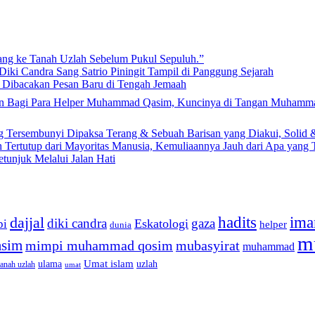
lang ke Tanah Uzlah Sebelum Pukul Sepuluh.”
iki Candra Sang Satrio Piningit Tampil di Panggung Sejarah
n Dibacakan Pesan Baru di Tengah Jemaah
ng Tersembunyi Dipaksa Terang & Sebuah Barisan yang Diakui, Solid 
Tertutup dari Mayoritas Manusia, Kemuliaannya Jauh dari Apa yang
etunjuk Melalui Jalan Hati
dajjal
hadits
ima
diki candra
gaza
Eskatologi
pi
helper
dunia
m
sim
mimpi muhammad qosim
mubasyirat
muhammad
Umat islam
ulama
uzlah
tanah uzlah
umat