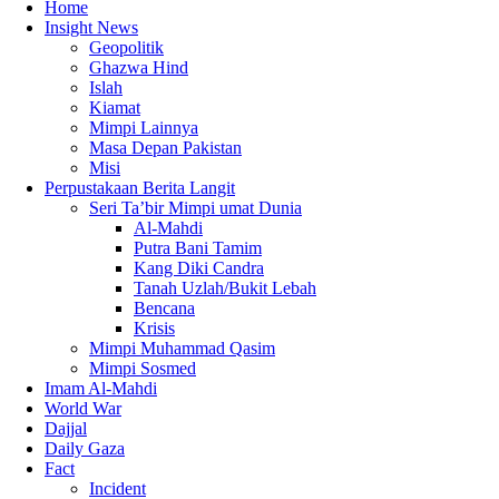
Home
Insight News
Geopolitik
Ghazwa Hind
Islah
Kiamat
Mimpi Lainnya
Masa Depan Pakistan
Misi
Perpustakaan Berita Langit
Seri Ta’bir Mimpi umat Dunia
Al-Mahdi
Putra Bani Tamim
Kang Diki Candra
Tanah Uzlah/Bukit Lebah
Bencana
Krisis
Mimpi Muhammad Qasim
Mimpi Sosmed
Imam Al-Mahdi
World War
Dajjal
Daily Gaza
Fact
Incident