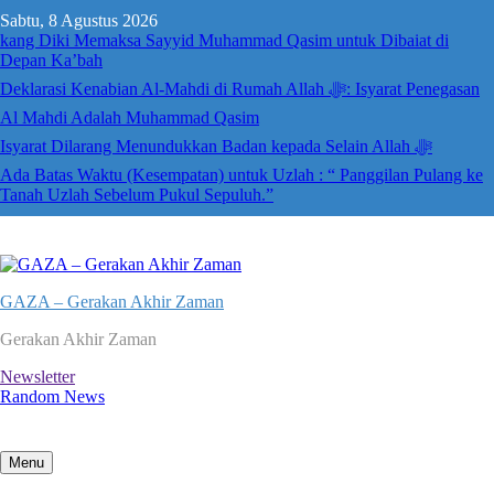
Skip
Sabtu, 8 Agustus 2026
to
kang Diki Memaksa Sayyid Muhammad Qasim untuk Dibaiat di
content
Depan Ka’bah
Deklarasi Kenabian Al-Mahdi di Rumah Allah ﷻ: Isyarat Penegasan
Al Mahdi Adalah Muhammad Qasim
Isyarat Dilarang Menundukkan Badan kepada Selain Allah ﷻ
Ada Batas Waktu (Kesempatan) untuk Uzlah : “ Panggilan Pulang ke
Tanah Uzlah Sebelum Pukul Sepuluh.”
GAZA – Gerakan Akhir Zaman
Gerakan Akhir Zaman
Newsletter
Random News
Menu