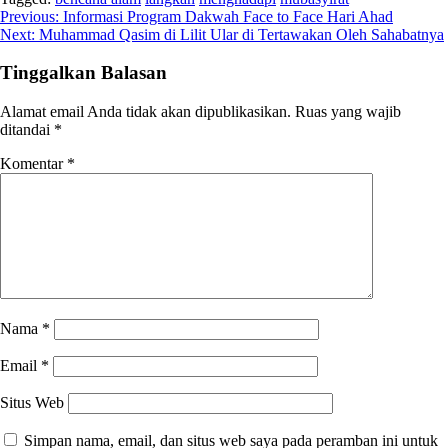
Navigasi
Previous:
Informasi Program Dakwah Face to Face Hari Ahad
Next:
Muhammad Qasim di Lilit Ular di Tertawakan Oleh Sahabatnya
pos
Tinggalkan Balasan
Alamat email Anda tidak akan dipublikasikan.
Ruas yang wajib
ditandai
*
Komentar
*
Nama
*
Email
*
Situs Web
Simpan nama, email, dan situs web saya pada peramban ini untuk