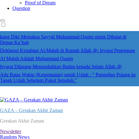
Proof of Dream
Question
kang Diki Memaksa Sayyid Muhammad Qasim untuk Dibaiat di
Depan Ka’bah
Deklarasi Kenabian Al-Mahdi di Rumah Allah ﷻ: Isyarat Penegasan
Al Mahdi Adalah Muhammad Qasim
Isyarat Dilarang Menundukkan Badan kepada Selain Allah ﷻ
Ada Batas Waktu (Kesempatan) untuk Uzlah : “ Panggilan Pulang ke
Tanah Uzlah Sebelum Pukul Sepuluh.”
GAZA – Gerakan Akhir Zaman
Gerakan Akhir Zaman
Newsletter
Random News