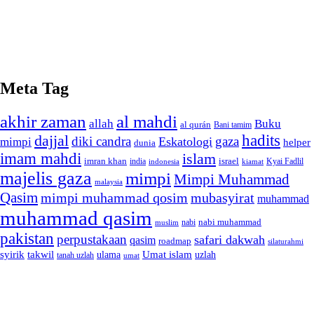
Meta Tag
akhir zaman
al mahdi
allah
Buku
al qurán
Bani tamim
dajjal
hadits
diki candra
gaza
Eskatologi
mimpi
helper
dunia
imam mahdi
islam
imran khan
israel
india
indonesia
kiamat
Kyai Fadlil
majelis gaza
mimpi
Mimpi Muhammad
malaysia
Qasim
mimpi muhammad qosim
mubasyirat
muhammad
muhammad qasim
nabi muhammad
muslim
nabi
pakistan
perpustakaan
safari dakwah
qasim
roadmap
silaturahmi
syirik
takwil
Umat islam
ulama
uzlah
tanah uzlah
umat