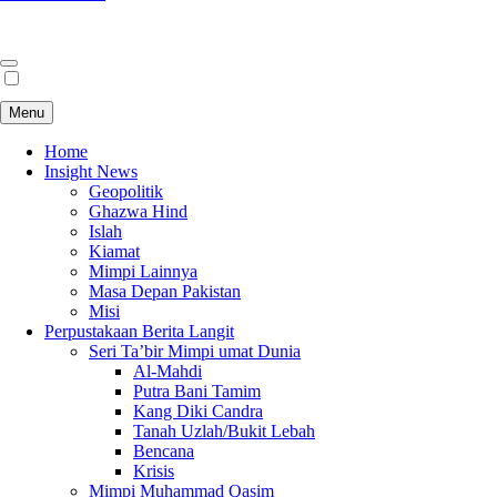
Menu
Home
Insight News
Geopolitik
Ghazwa Hind
Islah
Kiamat
Mimpi Lainnya
Masa Depan Pakistan
Misi
Perpustakaan Berita Langit
Seri Ta’bir Mimpi umat Dunia
Al-Mahdi
Putra Bani Tamim
Kang Diki Candra
Tanah Uzlah/Bukit Lebah
Bencana
Krisis
Mimpi Muhammad Qasim