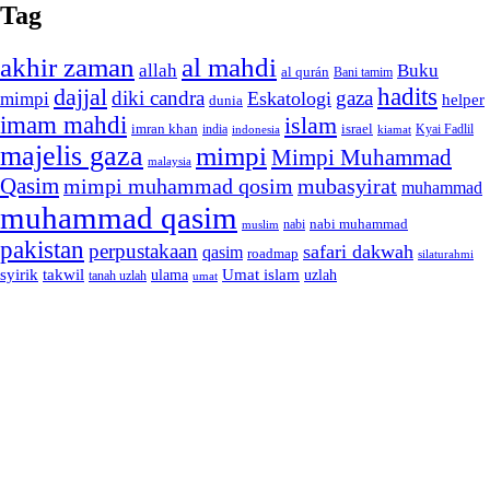
Tag
akhir zaman
al mahdi
allah
Buku
al qurán
Bani tamim
dajjal
hadits
diki candra
gaza
Eskatologi
mimpi
helper
dunia
imam mahdi
islam
imran khan
israel
india
indonesia
kiamat
Kyai Fadlil
majelis gaza
mimpi
Mimpi Muhammad
malaysia
Qasim
mimpi muhammad qosim
mubasyirat
muhammad
muhammad qasim
nabi muhammad
muslim
nabi
pakistan
perpustakaan
safari dakwah
qasim
roadmap
silaturahmi
syirik
takwil
Umat islam
ulama
uzlah
tanah uzlah
umat