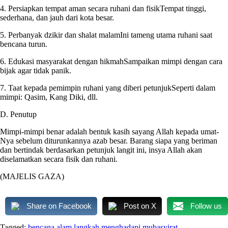
4. Persiapkan tempat aman secara ruhani dan fisikTempat tinggi,
sederhana, dan jauh dari kota besar.
5. Perbanyak dzikir dan shalat malamIni tameng utama ruhani saat
bencana turun.
6. Edukasi masyarakat dengan hikmahSampaikan mimpi dengan cara
bijak agar tidak panik.
7. Taat kepada pemimpin ruhani yang diberi petunjukSeperti dalam
mimpi: Qasim, Kang Diki, dll.
D. Penutup
Mimpi-mimpi benar adalah bentuk kasih sayang Allah kepada umat-
Nya sebelum diturunkannya azab besar. Barang siapa yang beriman
dan bertindak berdasarkan petunjuk langit ini, insya Allah akan
diselamatkan secara fisik dan ruhani.
(MAJELIS GAZA)
Share on Facebook
Post on X
Follow us
Tagged:
bencana alam
langkah
menghadapi
mubasyirat