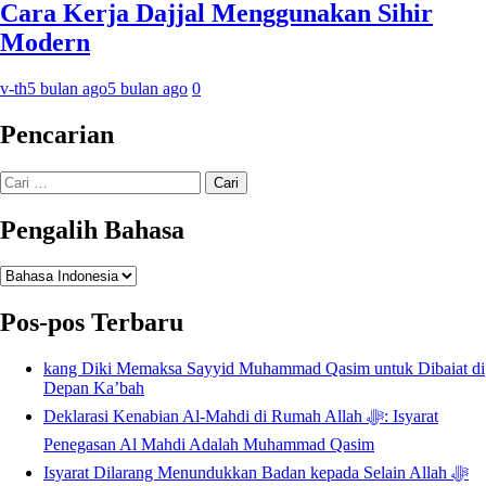
Cara Kerja Dajjal Menggunakan Sihir
Modern
v-th
5 bulan ago
5 bulan ago
0
Pencarian
Cari
untuk:
Pengalih Bahasa
Pengalih
Bahasa
Pos-pos Terbaru
kang Diki Memaksa Sayyid Muhammad Qasim untuk Dibaiat di
Depan Ka’bah
Deklarasi Kenabian Al-Mahdi di Rumah Allah ﷻ: Isyarat
Penegasan Al Mahdi Adalah Muhammad Qasim
Isyarat Dilarang Menundukkan Badan kepada Selain Allah ﷻ