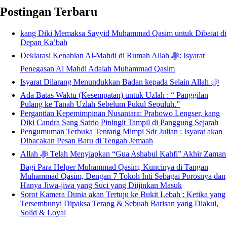
Postingan Terbaru
kang Diki Memaksa Sayyid Muhammad Qasim untuk Dibaiat di
Depan Ka’bah
Deklarasi Kenabian Al-Mahdi di Rumah Allah ﷻ: Isyarat
Penegasan Al Mahdi Adalah Muhammad Qasim
Isyarat Dilarang Menundukkan Badan kepada Selain Allah ﷻ
Ada Batas Waktu (Kesempatan) untuk Uzlah : “ Panggilan
Pulang ke Tanah Uzlah Sebelum Pukul Sepuluh.”
Pergantian Kepemimpinan Nusantara: Prabowo Lengser, kang
Diki Candra Sang Satrio Piningit Tampil di Panggung Sejarah
Pengumuman Terbuka Tentang Mimpi Sdr Julian : Isyarat akan
Dibacakan Pesan Baru di Tengah Jemaah
Allah ﷻ Telah Menyiapkan “Gua Ashabul Kahfi” Akhir Zaman
Bagi Para Helper Muhammad Qasim, Kuncinya di Tangan
Muhammad Qasim, Dengan 7 Tokoh Inti Sebagai Porosnya dan
Hanya Jiwa-jiwa yang Suci yang Diijinkan Masuk
Sorot Kamera Dunia akan Tertuju ke Bukit Lebah : Ketika yang
Tersembunyi Dipaksa Terang & Sebuah Barisan yang Diakui,
Solid & Loyal