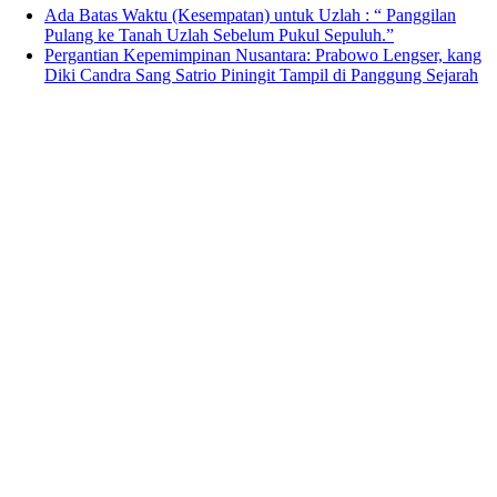
Ada Batas Waktu (Kesempatan) untuk Uzlah : “ Panggilan
Pulang ke Tanah Uzlah Sebelum Pukul Sepuluh.”
Pergantian Kepemimpinan Nusantara: Prabowo Lengser, kang
Diki Candra Sang Satrio Piningit Tampil di Panggung Sejarah