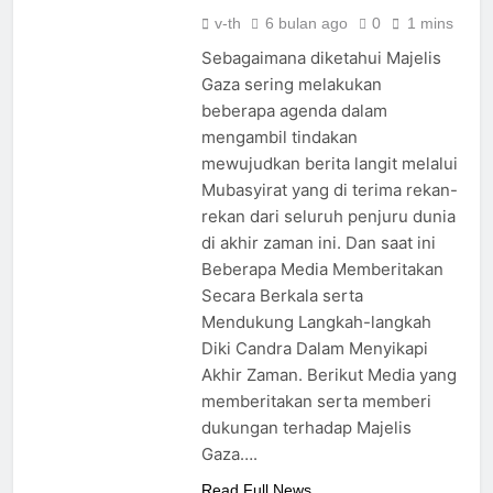
ﷻ Turun
Mimpi 5 Pemuda
v-th
6 bulan ago
0
1 mins
Palestina : Rasulullah
Sebagaimana diketahui Majelis
ﷺ Bersabda Bahwa
3 Hari Ago
Gaza sering melakukan
Negara Asing (Bukan
Muslim Indonesia
beberapa agenda dalam
Pakistan) Namun
Sebagai Pembebas Al
Tampak Religius:
mengambil tindakan
Quds
4 Hari Ago
Isyarat Titik
mewujudkan berita langit melalui
Ujian Pangan :
Kebangkitan Islam
Isyarat untuk
Mubasyirat yang di terima rekan-
dari Timur
Percepatan Lumbung
4 Hari Ago
rekan dari seluruh penjuru dunia
Pangan di Tanah
Isyarat Bahwa Al-
di akhir zaman ini. Dan saat ini
Uzlah
Mahdi Membutuhkan
Beberapa Media Memberitakan
Estafet Perjuangan
4 Hari Ago
Secara Berkala serta
dari Para
Pembantunya
Mendukung Langkah-langkah
Diki Candra Dalam Menyikapi
Akhir Zaman. Berikut Media yang
memberitakan serta memberi
dukungan terhadap Majelis
Gaza….
Read Full News