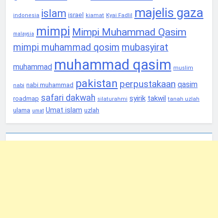
majelis gaza
islam
israel
Kyai Fadlil
indonesia
kiamat
mimpi
Mimpi Muhammad Qasim
malaysia
mimpi muhammad qosim
mubasyirat
muhammad qasim
muhammad
muslim
pakistan
perpustakaan
qasim
nabi muhammad
nabi
safari dakwah
syirik
takwil
roadmap
tanah uzlah
silaturahmi
Umat islam
ulama
uzlah
umat