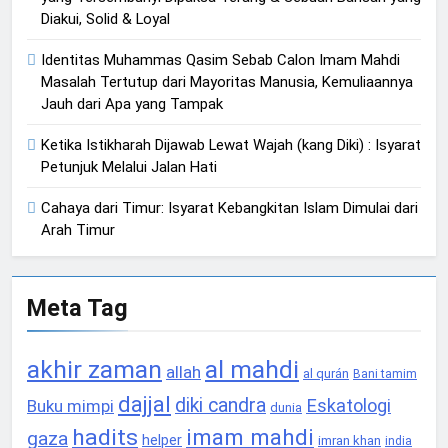
Diakui, Solid & Loyal
Identitas Muhammas Qasim Sebab Calon Imam Mahdi
Masalah Tertutup dari Mayoritas Manusia, Kemuliaannya
Jauh dari Apa yang Tampak
Ketika Istikharah Dijawab Lewat Wajah (kang Diki) : Isyarat
Petunjuk Melalui Jalan Hati
Cahaya dari Timur: Isyarat Kebangkitan Islam Dimulai dari
Arah Timur
Meta Tag
akhir zaman
al mahdi
allah
al qurán
Bani tamim
dajjal
diki candra
Eskatologi
Buku mimpi
dunia
hadits
imam mahdi
gaza
helper
imran khan
india