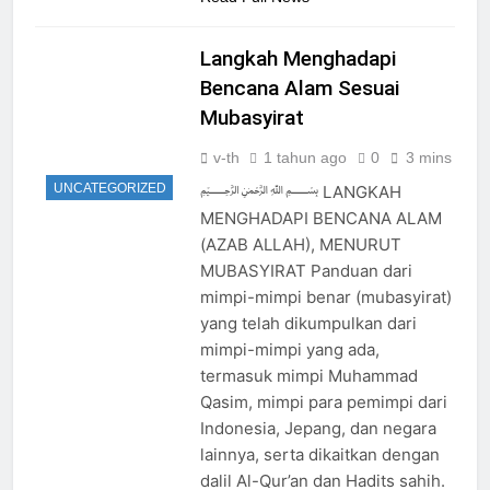
Langkah Menghadapi
Bencana Alam Sesuai
Mubasyirat
v-th
1 tahun ago
0
3 mins
UNCATEGORIZED
﷽ LANGKAH
MENGHADAPI BENCANA ALAM
(AZAB ALLAH), MENURUT
MUBASYIRAT Panduan dari
mimpi-mimpi benar (mubasyirat)
yang telah dikumpulkan dari
mimpi-mimpi yang ada,
termasuk mimpi Muhammad
Qasim, mimpi para pemimpi dari
Indonesia, Jepang, dan negara
lainnya, serta dikaitkan dengan
dalil Al-Qur’an dan Hadits sahih.