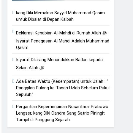
kang Diki Memaksa Sayyid Muhammad Qasim
an Hati
untuk Dibaiat di Depan Ka’bah
Deklarasi Kenabian Al-Mahdi di Rumah Allah ﷻ:
Isyarat Penegasan Al Mahdi Adalah Muhammad
Qasim
Isyarat Dilarang Menundukkan Badan kepada
Selain Allah ﷻ
Ada Batas Waktu (Kesempatan) untuk Uzlah : “
Panggilan Pulang ke Tanah Uzlah Sebelum Pukul
Sepuluh.”
Pergantian Kepemimpinan Nusantara: Prabowo
Lengser, kang Diki Candra Sang Satrio Piningit
Tampil di Panggung Sejarah