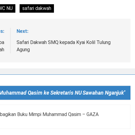
C NU
safari dakwah
s:
Next:
pa
Safari Dakwah SMQ kepada Kyai Kolil Tulung
ah
Agung
 Muhammad Qasim ke Sekretaris NU Sawahan Nganjuk
”
embagikan Buku Mimpi Muhammad Qasim – GAZA