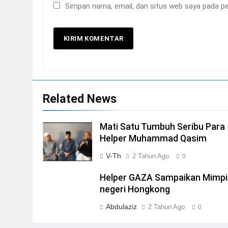
Simpan nama, email, dan situs web saya pada pe
Related News
Mati Satu Tumbuh Seribu Para
Helper Muhammad Qasim
V-Th
2 Tahun Ago
0
Helper GAZA Sampaikan Mimpi
negeri Hongkong
Abdulaziz
2 Tahun Ago
0