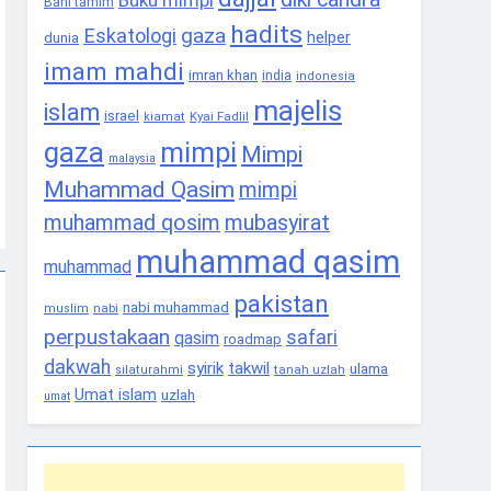
Buku mimpi
Bani tamim
hadits
gaza
Eskatologi
helper
dunia
imam mahdi
imran khan
india
indonesia
majelis
islam
israel
Kyai Fadlil
kiamat
gaza
mimpi
Mimpi
malaysia
Muhammad Qasim
mimpi
muhammad qosim
mubasyirat
muhammad qasim
muhammad
pakistan
nabi muhammad
nabi
muslim
perpustakaan
safari
qasim
roadmap
dakwah
syirik
takwil
ulama
tanah uzlah
silaturahmi
Umat islam
uzlah
umat