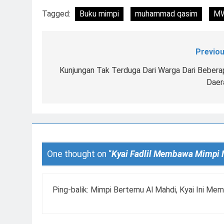
Tagged:
Buku mimpi
muhammad qasim
MW
Previou
Navigasi
pos
Kunjungan Tak Terduga Dari Warga Dari Bebera
Daer
One thought on “
Kyai Fadlil Membawa Mimpi
Ping-balik:
Mimpi Bertemu Al Mahdi, Kyai Ini M