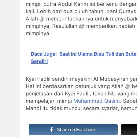
mimpi, putra Abdul Karim ini bertemu dengan Allah ﷻ dan Nabi Muhammad ﷺ hin
kali. Lebih dari dua puluh tahun, bani Quray
Allah ﷻ memerintahkannya untuk menyebarkan mimpi-mimpinya ke seluruh dunia. Bahkan dalam
mimpinya, Rasulullah ﷺ memberikan 
mimpinya.
Baca Juga:
Saat ini Ulama Bisu Tuli dan But
Sendiri
Kyai Fadlil sendiri meyakini Al Mubasyirah 
Hal ini berdasarkan petunjuk yang Allah ﷻ berikan kepada Kyai Fadlil melalui mimpi. Menanggapi
penjelasan dari Kyai Fadlil, tokoh NU yang 
mempelajari mimpi
Muhammad Qasim.
Sebel
Mahdi itu tidak muncul secara syariat, namu
Share on Facebook