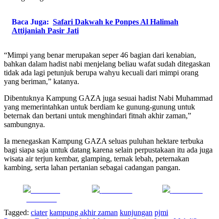
Baca Juga:
Safari Dakwah ke Ponpes Al Halimah
Attijaniah Pasir Jati
“Mimpi yang benar merupakan seper 46 bagian dari kenabian,
bahkan dalam hadist nabi menjelang beliau wafat sudah ditegaskan
tidak ada lagi petunjuk berupa wahyu kecuali dari mimpi orang
yang beriman,” katanya.
Dibentuknya Kampung GAZA juga sesuai hadist Nabi Muhammad
yang memerintahkan untuk berdiam ke gunung-gunung untuk
beternak dan bertani untuk menghindari fitnah akhir zaman,”
sambungnya.
Ia menegaskan Kampung GAZA seluas puluhan hektare terbuka
bagi siapa saja untuk datang karena selain perpustakaan itu ada juga
wisata air terjun kembar, glamping, ternak lebah, peternakan
kambing, serta lahan pertanian sebagai cadangan pangan.
Share on
Post on X
Follow us
Facebook
Tagged:
ciater
kampung akhir zaman
kunjungan
pjmi