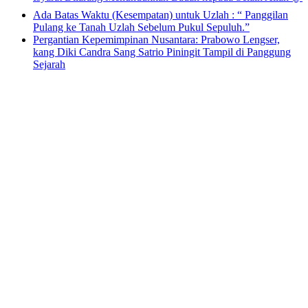
Ada Batas Waktu (Kesempatan) untuk Uzlah : “ Panggilan
Pulang ke Tanah Uzlah Sebelum Pukul Sepuluh.”
Pergantian Kepemimpinan Nusantara: Prabowo Lengser,
kang Diki Candra Sang Satrio Piningit Tampil di Panggung
Sejarah