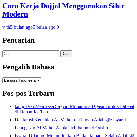
Cara Kerja Dajjal Menggunakan Sihir
Modern
v-th
5 bulan ago
5 bulan ago
0
Pencarian
Cari
untuk:
Pengalih Bahasa
Pengalih
Bahasa
Pos-pos Terbaru
kang Diki Memaksa Sayyid Muhammad Qasim untuk Dibaiat
di Depan Ka’bah
Deklarasi Kenabian Al-Mahdi di Rumah Allah ﷻ: Isyarat
Penegasan Al Mahdi Adalah Muhammad Qasim
Isyarat Dilarang Menundukkan Badan kepada Selain Allah ﷻ