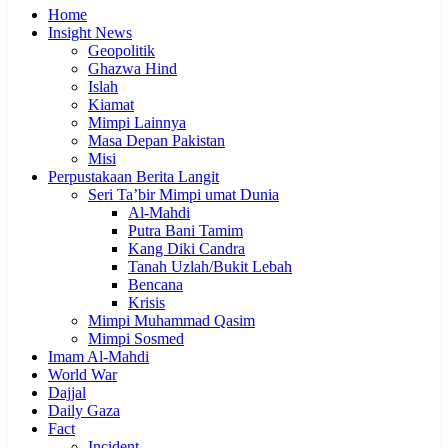
Home
Insight News
Geopolitik
Ghazwa Hind
Islah
Kiamat
Mimpi Lainnya
Masa Depan Pakistan
Misi
Perpustakaan Berita Langit
Seri Ta’bir Mimpi umat Dunia
Al-Mahdi
Putra Bani Tamim
Kang Diki Candra
Tanah Uzlah/Bukit Lebah
Bencana
Krisis
Mimpi Muhammad Qasim
Mimpi Sosmed
Imam Al-Mahdi
World War
Dajjal
Daily Gaza
Fact
Incident