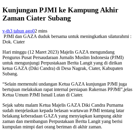
Kunjungan PJMI ke Kampung Akhir
Zaman Ciater Subang
v-th
3 tahun ago
0
2 mins
PJMI dan GAZA duduk bersama untuk meningkatkan silaturahmi :
Dok. Ciater
Hari minggu (12 Maret 2023) Majelis GAZA mengundang
Pengurus Pusat Persaudaraan Jurnalis Muslim Indonesia (PJMI)
untuk mengunjungi Perpustakaan Berita Langit yang di dirikan
ketua GAZA (Diki Candra) di Desa Nagrak, Ciater, Kabupaten
Subang.
“Selain memenuhi undangan Ketua GAZA kunjungan PJMI juga
bertujuan melakukan rapat internal persiapan Rakernas PPJMI”,jelas
Ketua Umum PJMI Ismail Lutan di Ciater.
Sejak sabtu malam Ketua Majelis GAZA Diki Candra Purnama
sudah menjelaskan kepada belasan wartawan PJMI tentang latar
belakang keberadaan GAZA yang menyiapkan kampung akhir
zaman dan membangun Perpustakaan Berita Langit yang berisi
kumpulan mimpi dari orang beriman di akhir zaman.