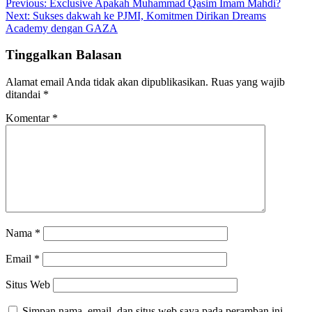
Navigasi
Previous:
Exclusive Apakah Muhammad Qasim Imam Mahdi?
Next:
Sukses dakwah ke PJMI, Komitmen Dirikan Dreams
pos
Academy dengan GAZA
Tinggalkan Balasan
Alamat email Anda tidak akan dipublikasikan.
Ruas yang wajib
ditandai
*
Komentar
*
Nama
*
Email
*
Situs Web
Simpan nama, email, dan situs web saya pada peramban ini