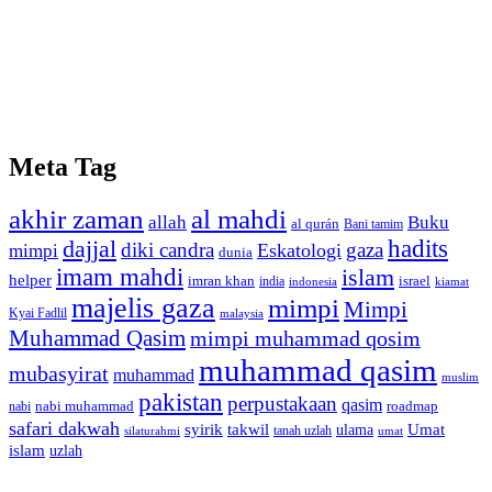
Meta Tag
akhir zaman
al mahdi
allah
Buku
al qurán
Bani tamim
dajjal
hadits
diki candra
gaza
Eskatologi
mimpi
dunia
imam mahdi
islam
helper
imran khan
israel
india
indonesia
kiamat
majelis gaza
mimpi
Mimpi
Kyai Fadlil
malaysia
Muhammad Qasim
mimpi muhammad qosim
muhammad qasim
mubasyirat
muhammad
muslim
pakistan
perpustakaan
qasim
nabi muhammad
roadmap
nabi
safari dakwah
syirik
takwil
Umat
ulama
silaturahmi
tanah uzlah
umat
islam
uzlah