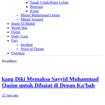
Tanah Uzlah/Bukit Lebah
Bencana
Krisis
Mimpi Muhammad Qasim
Mimpi Sosmed
Imam Al-Mahdi
World War
Dajjal
Daily Gaza
Fact
Incident
Proof of Dream
Question
Headlines
kang Diki Memaksa Sayyid Muhammad
Qasim untuk Dibaiat di Depan Ka’bah
22 jam ago