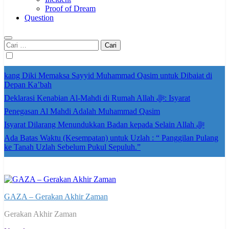
Proof of Dream
Question
Cari
untuk:
kang Diki Memaksa Sayyid Muhammad Qasim untuk Dibaiat di
Depan Ka’bah
Deklarasi Kenabian Al-Mahdi di Rumah Allah ﷻ: Isyarat
Penegasan Al Mahdi Adalah Muhammad Qasim
Isyarat Dilarang Menundukkan Badan kepada Selain Allah ﷻ
Ada Batas Waktu (Kesempatan) untuk Uzlah : “ Panggilan Pulang
ke Tanah Uzlah Sebelum Pukul Sepuluh.”
GAZA – Gerakan Akhir Zaman
Gerakan Akhir Zaman