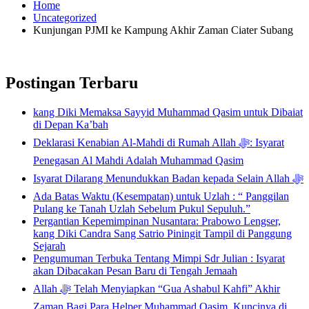
Home
Uncategorized
Kunjungan PJMI ke Kampung Akhir Zaman Ciater Subang
Postingan Terbaru
kang Diki Memaksa Sayyid Muhammad Qasim untuk Dibaiat
di Depan Ka’bah
Deklarasi Kenabian Al-Mahdi di Rumah Allah ﷻ: Isyarat
Penegasan Al Mahdi Adalah Muhammad Qasim
Isyarat Dilarang Menundukkan Badan kepada Selain Allah ﷻ
Ada Batas Waktu (Kesempatan) untuk Uzlah : “ Panggilan
Pulang ke Tanah Uzlah Sebelum Pukul Sepuluh.”
Pergantian Kepemimpinan Nusantara: Prabowo Lengser,
kang Diki Candra Sang Satrio Piningit Tampil di Panggung
Sejarah
Pengumuman Terbuka Tentang Mimpi Sdr Julian : Isyarat
akan Dibacakan Pesan Baru di Tengah Jemaah
Allah ﷻ Telah Menyiapkan “Gua Ashabul Kahfi” Akhir
Zaman Bagi Para Helper Muhammad Qasim, Kuncinya di