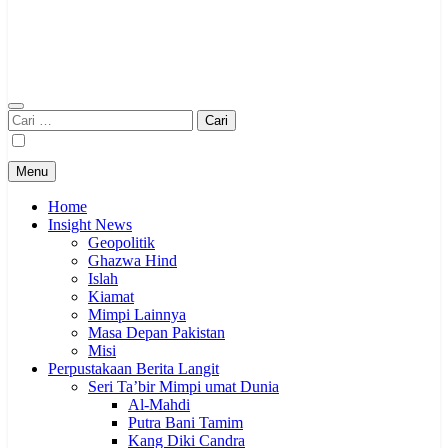
Cari
untuk:
Menu
Home
Insight News
Geopolitik
Ghazwa Hind
Islah
Kiamat
Mimpi Lainnya
Masa Depan Pakistan
Misi
Perpustakaan Berita Langit
Seri Ta’bir Mimpi umat Dunia
Al-Mahdi
Putra Bani Tamim
Kang Diki Candra