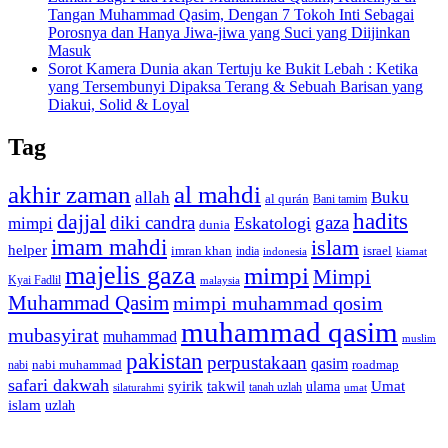
Tangan Muhammad Qasim, Dengan 7 Tokoh Inti Sebagai
Porosnya dan Hanya Jiwa-jiwa yang Suci yang Diijinkan
Masuk
Sorot Kamera Dunia akan Tertuju ke Bukit Lebah : Ketika
yang Tersembunyi Dipaksa Terang & Sebuah Barisan yang
Diakui, Solid & Loyal
Tag
akhir zaman
al mahdi
allah
Buku
al qurán
Bani tamim
dajjal
hadits
diki candra
gaza
Eskatologi
mimpi
dunia
imam mahdi
islam
helper
imran khan
israel
india
indonesia
kiamat
majelis gaza
mimpi
Mimpi
Kyai Fadlil
malaysia
Muhammad Qasim
mimpi muhammad qosim
muhammad qasim
mubasyirat
muhammad
muslim
pakistan
perpustakaan
qasim
nabi muhammad
roadmap
nabi
safari dakwah
syirik
takwil
Umat
ulama
silaturahmi
tanah uzlah
umat
islam
uzlah