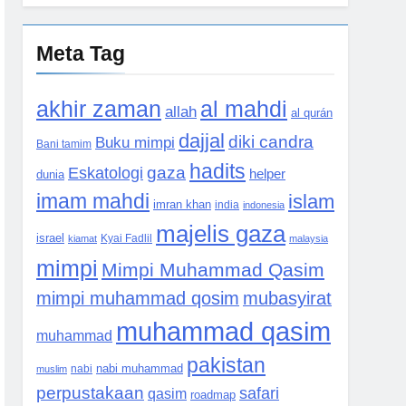
Meta Tag
akhir zaman
al mahdi
allah
al qurán
dajjal
diki candra
Buku mimpi
Bani tamim
hadits
Eskatologi
gaza
helper
dunia
imam mahdi
islam
imran khan
india
indonesia
majelis gaza
israel
kiamat
Kyai Fadlil
malaysia
mimpi
Mimpi Muhammad Qasim
mimpi muhammad qosim
mubasyirat
muhammad qasim
muhammad
pakistan
nabi muhammad
muslim
nabi
perpustakaan
safari
qasim
roadmap