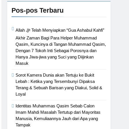
 Islam dari Timur
Pos-pos Terbaru
a
Allah ﷻ Telah Menyiapkan “Gua Ashabul Kahfi”
Akhir Zaman Bagi Para Helper Muhammad
Qasim, Kuncinya di Tangan Muhammad Qasim,
Dengan 7 Tokoh Inti Sebagai Porosnya dan
Hanya Jiwa-jiwa yang Suci yang Diijinkan
Masuk
Sorot Kamera Dunia akan Tertuju ke Bukit
Lebah : Ketika yang Tersembunyi Dipaksa
Terang & Sebuah Barisan yang Diakui, Solid &
Loyal
Identitas Muhammas Qasim Sebab Calon
Imam Mahdi Masalah Tertutup dari Mayoritas
Manusia, Kemuliaannya Jauh dari Apa yang
Tampak