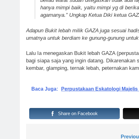
beliau wafat sudah ditegaskan tidak ada l
hanya mimpi baik, yaitu mimpi yg di beri
agamanya.” Ungkap Ketua Diki ketua GA
Adapun Bukit lebah milik GAZA juga sesuai ha
umatnya untuk berdiam ke gunung-gunung untuk b
Lalu Ia menegaskan Bukit lebah GAZA (perpustaka
bagi siapa saja yang ingin datang. Dikarenakan s
kembar, glamping, ternak lebah, peternakan kambi
Baca Juga:
Perpustakaan Eskatologi Majelis
Share on Facebook
Navigasi
Previou