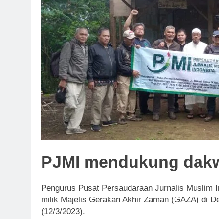
Negara Asing (Buka
4 Hari Ago
Ujian Pangan : Is
4 Hari Ago
Isyarat Bahwa Al-
4 Hari Ago
PJMI mendukung dakw
Pengurus Pusat Persaudaraan Jurnalis Muslim I
milik Majelis Gerakan Akhir Zaman (GAZA) di D
(12/3/2023).