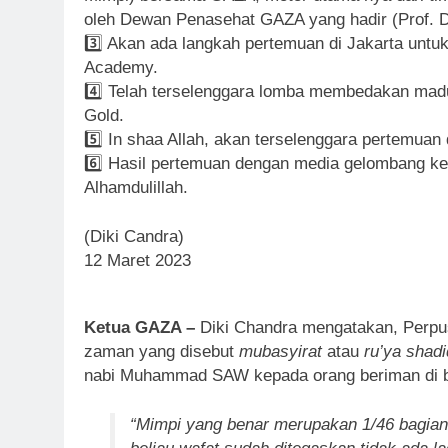
oleh Dewan Penasehat GAZA yang hadir (Prof. D
3️⃣ Akan ada langkah pertemuan di Jakarta untu
Academy.
4️⃣ Telah terselenggara lomba membedakan madu
Gold.
5️⃣ In shaa Allah, akan terselenggara pertemua
6️⃣ Hasil pertemuan dengan media gelombang ke
Alhamdulillah.
(Diki Candra)
12 Maret 2023
Ketua GAZA
–
Diki Chandra mengatakan, Perpus
zaman yang disebut
mubasyirat
atau
ru’ya shad
nabi Muhammad SAW kepada orang beriman di be
“Mimpi yang benar merupakan 1/46 bagian 