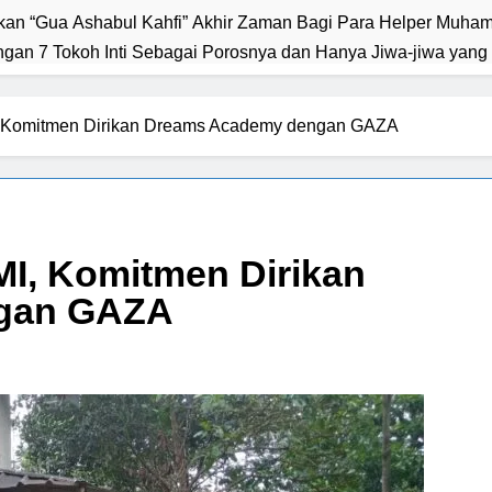
n 7 Tokoh Inti Sebagai Porosnya dan Hanya Jiwa-jiwa yang 
 akan Tertuju ke Bukit Lebah : Ketika yang Tersembunyi Dipak
 Komitmen Dirikan Dreams Academy dengan GAZA
m Sebab Calon Imam Mahdi Masalah Tertutup dari Mayoritas Manusia, Kemuliaan
ijawab Lewat Wajah (kang Diki) : Isyarat Petunjuk Melalui Jalan
I, Komitmen Dirikan
gan GAZA
 Isyarat Kebangkitan Islam Dimulai dari Arah Timur
Isyarat K
Mimpi 5 Pemuda Palestina : Rasulullah ﷺ Bersabda Bahwa Mus