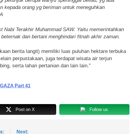
agi petunjuk berupa wahyu speninggal beliau, yg ada
kan kepada orang yg beriman untuk meneguhkan
ZA
dist Nabi Terakhir Muhammad SAW. Yaitu memerintahkan
eternak dan bertani menghindari fitnah akhir zaman.
an berita langit) memiliki luas puluhan hektare terbuka
elain perpustakaan, juga terdapat wisata air terjun
ng, serta lahan pertanian dan lain lain.”
 GAZA Part 41
Post on X
Follow us
s:
Next: