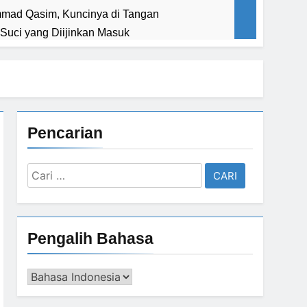
Suci yang Diijinkan Masuk
sa Terang & Sebuah Barisan yang Diakui,
nya Jauh dari Apa
Pencarian
 Hati
Cari
untuk:
ebangkitan : Indonesia & Malaysia akan Menjadi Sebab Rahmat Allah ﷻ Turun
Pengalih Bahasa
lim Indonesia Sebagai Pembebas Al Quds
Pengalih
Bahasa