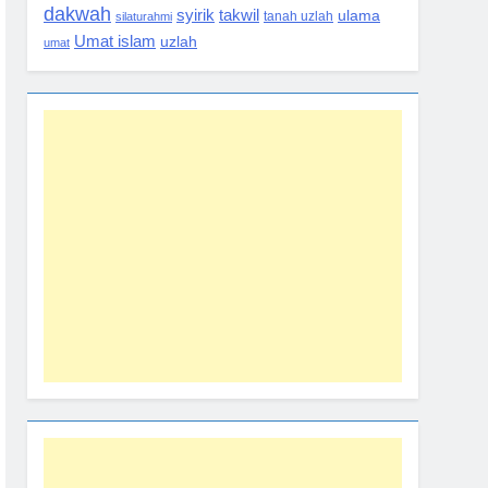
dakwah
syirik
takwil
ulama
silaturahmi
tanah uzlah
Umat islam
uzlah
umat