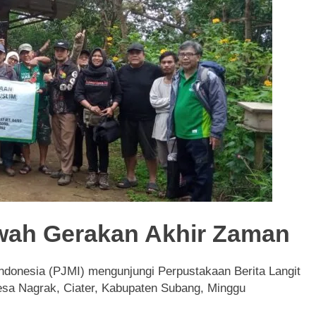
n Pakistan) Namun Tampak Religius: Isyarat Titik Kebangkitan
yarat untuk Percepatan Lumbung Pangan di Tanah Uzlah
 Mahdi Membutuhkan Estafet Perjuangan dari Para Pembantuny
ah Gerakan Akhir Zaman
ndonesia (PJMI) mengunjungi Perpustakaan Berita Langit
esa Nagrak, Ciater, Kabupaten Subang, Minggu