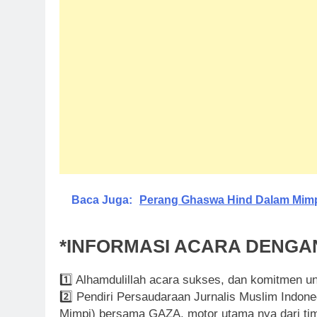
Baca Juga:
Perang Ghaswa Hind Dalam Mi
*INFORMASI ACARA DENGA
1️⃣ Alhamdulillah acara sukses, dan komitmen 
2️⃣ Pendiri Persaudaraan Jurnalis Muslim Indo
Mimpi) bersama GAZA, motor utama nya dari tim 