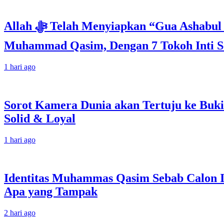
Allah ﷻ Telah Menyiapkan “Gua Ashabul Kahfi” Akhir Zaman Bagi Para Helper Muhammad Qasim, Kuncinya di Tangan
Muhammad Qasim, Dengan 7 Tokoh Inti Se
1 hari ago
Sorot Kamera Dunia akan Tertuju ke Buki
Solid & Loyal
1 hari ago
Identitas Muhammas Qasim Sebab Calon I
Apa yang Tampak
2 hari ago