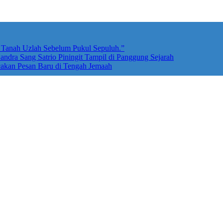
e Tanah Uzlah Sebelum Pukul Sepuluh.”
ndra Sang Satrio Piningit Tampil di Panggung Sejarah
cakan Pesan Baru di Tengah Jemaah