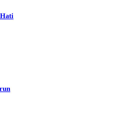
 Hati
a akan Menjadi Sebab Rahmat Allah ﷻ Turun