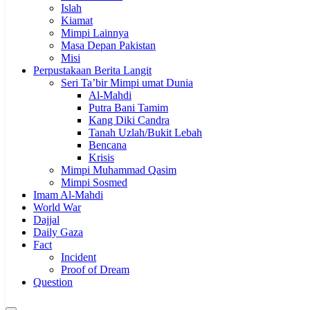
Islah
Kiamat
Mimpi Lainnya
Masa Depan Pakistan
Misi
Perpustakaan Berita Langit
Seri Ta’bir Mimpi umat Dunia
Al-Mahdi
Putra Bani Tamim
Kang Diki Candra
Tanah Uzlah/Bukit Lebah
Bencana
Krisis
Mimpi Muhammad Qasim
Mimpi Sosmed
Imam Al-Mahdi
World War
Dajjal
Daily Gaza
Fact
Incident
Proof of Dream
Question