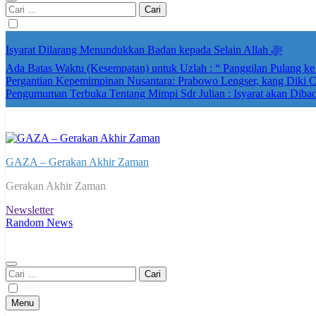
Cari
untuk:
Isyarat Dilarang Menundukkan Badan kepada Selain Allah ﷻ
Ada Batas Waktu (Kesempatan) untuk Uzlah : “ Panggilan Pulang k
Pergantian Kepemimpinan Nusantara: Prabowo Lengser, kang Diki Ca
Pengumuman Terbuka Tentang Mimpi Sdr Julian : Isyarat akan Diba
GAZA – Gerakan Akhir Zaman
Gerakan Akhir Zaman
Newsletter
Random News
Cari
untuk:
Menu