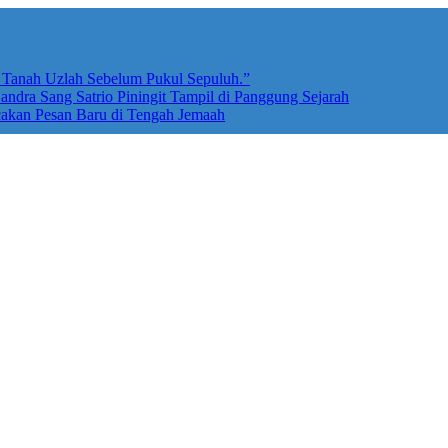
e Tanah Uzlah Sebelum Pukul Sepuluh.”
ndra Sang Satrio Piningit Tampil di Panggung Sejarah
cakan Pesan Baru di Tengah Jemaah