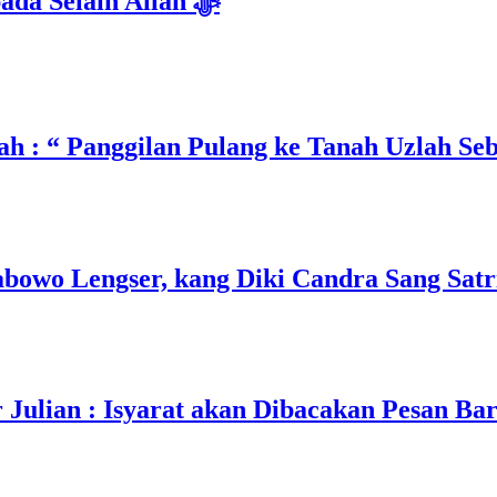
Isyarat Dilarang Menundukkan Badan kepada Selain Allah ﷻ
h : “ Panggilan Pulang ke Tanah Uzlah Se
owo Lengser, kang Diki Candra Sang Satri
ulian : Isyarat akan Dibacakan Pesan Ba