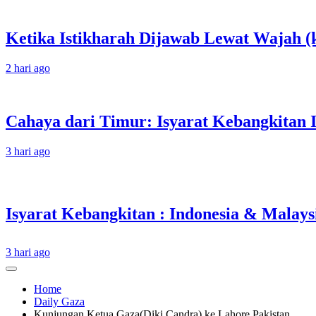
Ketika Istikharah Dijawab Lewat Wajah (k
2 hari ago
Cahaya dari Timur: Isyarat Kebangkitan 
3 hari ago
3 hari ago
Home
Daily Gaza
Kunjungan Ketua Gaza(Diki Candra) ke Lahore Pakistan