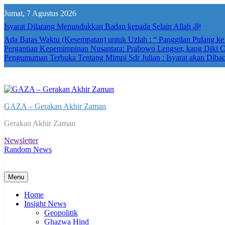
Skip
Jumat, 7 Agustus 2026
to
content
Isyarat Dilarang Menundukkan Badan kepada Selain Allah ﷻ
Ada Batas Waktu (Kesempatan) untuk Uzlah : “ Panggilan Pulang k
Pergantian Kepemimpinan Nusantara: Prabowo Lengser, kang Diki Ca
Pengumuman Terbuka Tentang Mimpi Sdr Julian : Isyarat akan Diba
GAZA – Gerakan Akhir Zaman
Gerakan Akhir Zaman
Newsletter
Random News
Menu
Home
Insight News
Geopolitik
Ghazwa Hind