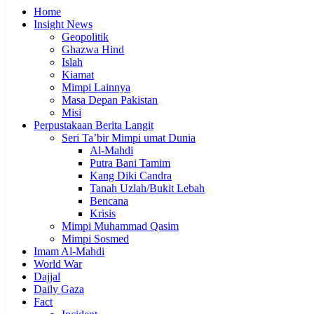
Home
Insight News
Geopolitik
Ghazwa Hind
Islah
Kiamat
Mimpi Lainnya
Masa Depan Pakistan
Misi
Perpustakaan Berita Langit
Seri Ta’bir Mimpi umat Dunia
Al-Mahdi
Putra Bani Tamim
Kang Diki Candra
Tanah Uzlah/Bukit Lebah
Bencana
Krisis
Mimpi Muhammad Qasim
Mimpi Sosmed
Imam Al-Mahdi
World War
Dajjal
Daily Gaza
Fact