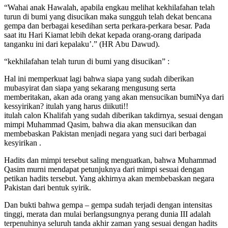
“Wahai anak Hawalah, apabila engkau melihat kekhilafahan telah
turun di bumi yang disucikan maka sungguh telah dekat bencana
gempa dan berbagai kesedihan serta perkara-perkara besar. Pada
saat itu Hari Kiamat lebih dekat kepada orang-orang daripada
tanganku ini dari kepalaku’.” (HR Abu Dawud).
“kekhilafahan telah turun di bumi yang disucikan” :
Hal ini memperkuat lagi bahwa siapa yang sudah diberikan
mubasyirat dan siapa yang sekarang mengusung serta
memberitakan, akan ada orang yang akan mensucikan bumiNya dari
kessyirikan? itulah yang harus diikuti!!
itulah calon Khalifah yang sudah diberikan takdirnya, sesuai dengan
mimpi Muhammad Qasim, bahwa dia akan mensucikan dan
membebaskan Pakistan menjadi negara yang suci dari berbagai
kesyirikan .
Hadits dan mimpi tersebut saling menguatkan, bahwa Muhammad
Qasim murni mendapat petunjuknya dari mimpi sesuai dengan
petikan hadits tersebut. Yang akhirnya akan membebaskan negara
Pakistan dari bentuk syirik.
Dan bukti bahwa gempa – gempa sudah terjadi dengan intensitas
tinggi, merata dan mulai berlangsungnya perang dunia III adalah
terpenuhinya seluruh tanda akhir zaman yang sesuai dengan hadits