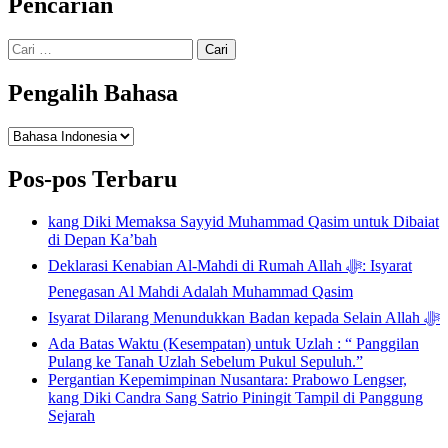
Pencarian
Cari
untuk:
Pengalih Bahasa
Pengalih
Bahasa
Pos-pos Terbaru
kang Diki Memaksa Sayyid Muhammad Qasim untuk Dibaiat
di Depan Ka’bah
Deklarasi Kenabian Al-Mahdi di Rumah Allah ﷻ: Isyarat
Penegasan Al Mahdi Adalah Muhammad Qasim
Isyarat Dilarang Menundukkan Badan kepada Selain Allah ﷻ
Ada Batas Waktu (Kesempatan) untuk Uzlah : “ Panggilan
Pulang ke Tanah Uzlah Sebelum Pukul Sepuluh.”
Pergantian Kepemimpinan Nusantara: Prabowo Lengser,
kang Diki Candra Sang Satrio Piningit Tampil di Panggung
Sejarah