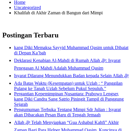
Home
Uncategorized
Khalifah di Akhir Zaman di Bangun dari Mimpi
Postingan Terbaru
kang Diki Memaksa Sayyid Muhammad Qasim untuk Dibaiat
di Depan Ka’bah
Deklarasi Kenabian Al-Mahdi di Rumah Allah ﷻ: Isyarat
Penegasan Al Mahdi Adalah Muhammad Qasim
Isyarat Dilarang Menundukkan Badan kepada Selain Allah ﷻ
Ada Batas Waktu (Kesempatan) untuk Uzlah : “ Panggilan
Pulang ke Tanah Uzlah Sebelum Pukul Sepuluh.”
Pergantian Kepemimpinan Nusantara: Prabowo Lengser,
kang Diki Candra Sang Satrio Piningit Tampil di Panggung
Sejarah
Pengumuman Terbuka Tentang Mimpi Sdr Julian : Isyarat
akan Dibacakan Pesan Baru di Tengah Jemaah
Allah ﷻ Telah Menyiapkan “Gua Ashabul Kahfi” Akhir
Zaman Bagi Para Helper Muhammad Qasim, Kuncinya di