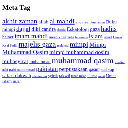
Meta Tag
akhir zaman
al mahdi
allah
Buku
al qurán
Bani tamim
dajjal
hadits
diki candra
gaza
Eskatologi
mimpi
dunia
imam mahdi
islam
helper
imran khan
israel
india
indonesia
kiamat
majelis gaza
mimpi
Mimpi
Kyai Fadlil
malaysia
Muhammad Qasim
mimpi muhammad qosim
muhammad qasim
mubasyirat
muhammad
muslim
pakistan
perpustakaan
qasim
nabi muhammad
roadmap
nabi
safari dakwah
syirik
takwil
Umat
ulama
silaturahmi
tanah uzlah
umat
islam
uzlah