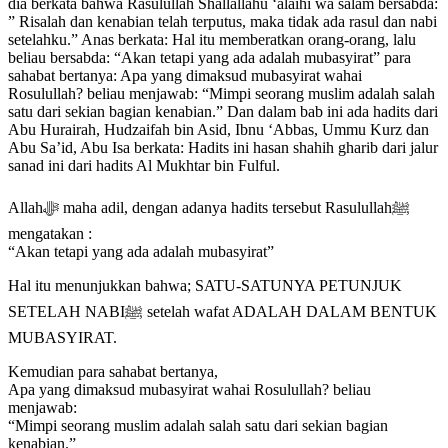
dia berkata bahwa Rasulullah Shallallahu ‘alaihi wa salam bersabda:
” Risalah dan kenabian telah terputus, maka tidak ada rasul dan nabi
setelahku.” Anas berkata: Hal itu memberatkan orang-orang, lalu
beliau bersabda: “Akan tetapi yang ada adalah mubasyirat” para
sahabat bertanya: Apa yang dimaksud mubasyirat wahai
Rosulullah? beliau menjawab: “Mimpi seorang muslim adalah salah
satu dari sekian bagian kenabian.” Dan dalam bab ini ada hadits dari
Abu Hurairah, Hudzaifah bin Asid, Ibnu ‘Abbas, Ummu Kurz dan
Abu Sa’id, Abu Isa berkata: Hadits ini hasan shahih gharib dari jalur
sanad ini dari hadits Al Mukhtar bin Fulful.
Allahﷻ maha adil, dengan adanya hadits tersebut Rasulullahﷺ
mengatakan :
“Akan tetapi yang ada adalah mubasyirat”
Hal itu menunjukkan bahwa; SATU-SATUNYA PETUNJUK
SETELAH NABIﷺ setelah wafat ADALAH DALAM BENTUK
MUBASYIRAT.
Kemudian para sahabat bertanya,
Apa yang dimaksud mubasyirat wahai Rosulullah? beliau
menjawab:
“Mimpi seorang muslim adalah salah satu dari sekian bagian
kenabian.”