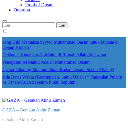
Proof of Dream
Question
Cari
untuk:
kang Diki Memaksa Sayyid Muhammad Qasim untuk Dibaiat di
Depan Ka’bah
Deklarasi Kenabian Al-Mahdi di Rumah Allah ﷻ: Isyarat
Penegasan Al Mahdi Adalah Muhammad Qasim
Isyarat Dilarang Menundukkan Badan kepada Selain Allah ﷻ
Ada Batas Waktu (Kesempatan) untuk Uzlah : “ Panggilan Pulang
ke Tanah Uzlah Sebelum Pukul Sepuluh.”
GAZA – Gerakan Akhir Zaman
Gerakan Akhir Zaman