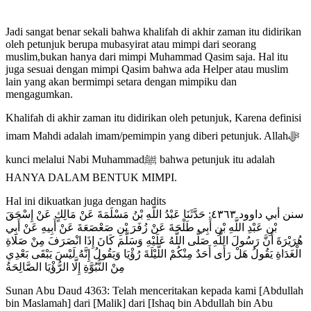
Jadi sangat benar sekali bahwa khalifah di akhir zaman itu didirikan
oleh petunjuk berupa mubasyirat atau mimpi dari seorang
muslim,bukan hanya dari mimpi Muhammad Qasim saja. Hal itu
juga sesuai dengan mimpi Qasim bahwa ada Helper atau muslim
lain yang akan bermimpi setara dengan mimpiku dan
mengagumkan.
Khalifah di akhir zaman itu didirikan oleh petunjuk, Karena definisi
imam Mahdi adalah imam/pemimpin yang diberi petunjuk. Allahﷻ
kunci melalui Nabi Muhammadﷺ bahwa petunjuk itu adalah
HANYA DALAM BENTUK MIMPI.
Hal ini dikuatkan juga dengan hadits
سنن أبي داوود ٤٣٦٣: حَدَّثَنَا عَبْدُ اللَّهِ بْنُ مَسْلَمَةَ عَنْ مَالِكٍ عَنْ إِسْحَقَ
بْنِ عَبْدِ اللَّهِ بْنِ أَبِي طَلْحَةَ عَنْ زُفَرَ بْنِ صَعْصَعَةَ عَنْ أَبِيهِ عَنْ أَبِي
هُرَيْرَةَ أَنَّ رَسُولَ اللَّهِ صَلَّى اللَّهُ عَلَيْهِ وَسَلَّمَ كَانَ إِذَا انْصَرَفَ مِنْ صَلَاةِ
الْغَدَاةِ يَقُولُ هَلْ رَأَى أَحَدٌ مِنْكُمْ اللَّيْلَةَ رُؤْيَا وَيَقُولُ إِنَّهُ لَيْسَ يَبْقَى بَعْدِي
مِنْ النُّبُوَّةِ إِلَّا الرُّؤْيَا الصَّالِحَةُ
Sunan Abu Daud 4363: Telah menceritakan kepada kami [Abdullah
bin Maslamah] dari [Malik] dari [Ishaq bin Abdullah bin Abu