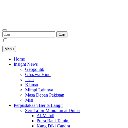
Cari
untuk:
Menu
Home
Insight News
Geopolitik
Ghazwa Hind
Islah
Kiamat
Mimpi Lainnya
Masa Depan Pakistan
Misi
Perpustakaan Berita Langit
Seri Ta’bir Mimpi umat Dunia
Al-Mahdi
Putra Bani Tamim
Kang Diki Candra