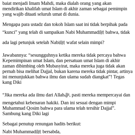
baiat menjadi Imam Mahdi, maka dialah orang yang akan
mendirikan khalifah umat Islam di akhir zaman sebagai pemimpin
yang wajib ditaati seluruh umat di dunia.
Mengapa para ustadz dan tokoh Islam saat ini tidak berpihak pada
“kunci” yang telah di sampaikan Nabi Muhammadﷺ bahwa, tidak
ada lagi petunjuk setelah Nabiﷺ wafat selain mimpi?
Jawabannya: “sesungguhnya ketika mereka tidak percaya bahwa
Kepemimpinan umat Islam, dan persatuan umat Islam di akhir
zaman dibimbing oleh Mubasyirat, maka mereka juga tidak akan
pernah bisa melihat Dajjal, bukan karena mereka tidak pintar, artinya
ini menunjukkan bahwa ilmu dan ulama sudah diangkat”! Tegas
kang Diki
“Jika mereka ada ilmu dari Allahﷻ, pasti mereka mempercayai dan
mengetahui kebenaran hakiki. Dan ini sesuai dengan mimpi
Muhammad Qosim bahwa para ulama telah tersihir Dajjal”.
Sambung kang Diki lagi
Sebagai penutup renungan hadits berikut:
Nabi Muhammadﷺ bersabda,