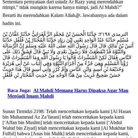
Sementara pernyataan dari ustadz Ar Razy yang merendahkan
mimpi,” tidak mungkin karena hanya mimpi, jadi Al Mahdi?”
Berarti itu merendahkan Kalam Allahﷻ. Jawabannya ada dalam
hadits ini.
الترمذي ٢١٩٨: حَدَّثَنَا الْحَسَنُ بْنُ مُحَمَّدٍ الزَّعْفَرَانِيُّ حَدَّثَنَا عَفَّانُ بْنُ
مُسْلِمٍ حَدَّثَنَا عَبْدُ الْوَاحِدِ يَعْنِي ابْنَ زيَادٍ حَدَّثَنَا الْمُخْتَارُ بْنُ فُلْفُلٍ حَدَّثَنَا
أَنَسُ بْنُ مَالِكٍ قَالَ قَالَ رَسُولُ اللَّهِ صَلَّى اللَّهُ عَلَيْهِ وَسَلَّمَ إِنَّ الرِّسَالَةَ
وَالنُّبُوَّةَ قَدْ انْقَطَعَتْ فَلَا رَسُولَ بَعْدِي وَلَا نَبِيَّ قَالَ فَشَقَّ ذَلِكَ عَلَى
النَّاسِ فَقَالَ لَكِنْ الْمُبَشِّرَاتُ قَالُوا يَا رَسُولَ اللَّهِ وَمَا الْمُبَشِّرَاتُ قَالَ
رُؤْيَا الْمُسْلِمِ وَهِيَ جُزْءٌ مِنْ أَجْزَاءِ النُّبُوَّةِ وَفِي الْبَاب عَنْ أَبِي هُرَيْرَةَ
وَحُذَيْفَةَ بْنِ أَسِيدٍ وَابْنِ عَبَّاسٍ وَأُمِّ كُرْزٍ وَأَبِي أَسِيدٍ قَالَ هَذَا حَدِيثٌ
حَسَنٌ صَحِيحٌ غَرِيبٌ مِنْ هَذَا الْوَجْهِ مِنْ حَدِيثِ الْمُخْتَارِ بْنِ فُلْفُلٍ
Baca Juga:
Al Mahdi Memang Harus Dipaksa Agar Mau
Menjadi Imam Mahdi
Sunan Tirmidzi 2198: Telah menceritakan kepada kami [Al Hasan
bin Muhammad Az Za’farani] telah menceritakan kepada kami
[‘Affan bin Muslim] telah menceritakan kepada kami [‘Abdul
Wahid bin Ziyad] telah menceritakan kepada kami [Al Mukhtar bin
Fulful] bahwa [Anas bin Malik] telah menceritakan kepada kami,