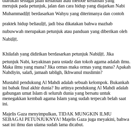
diartikan sebagai jalan kenabian atau metode kenabian yang
merujuk pada petunjuk, jalan dan cara hidup yang diajarkan Nabi
Muhammadﷺ berdasarkan Wahyu yang diterimanya dan contoh
praktek hidup beliauﷺ, jadi bisa dikatakan bahwa mazhab
nubuwwah merupakan petunjuk atau panduan yang diberikan oleh
Nabiﷺ.
Khilafah yang didirikan berdasarkan petunjuk Nabiﷺ. Jika
petunjuk Nabi, keyakinan para ustadz dan tokoh agama adalah ilmu.
Maka ilmu yang mana? Jika ormas maka ormas yang mana? Apakah
Nahdiyin, salafi, jamaah tabligh, Ikhwanul muslimin?
Mustahil pendukung Al Mahdi adalah sebuah kelompok. Bukankah
ini babak final akhir dunia? Itu artinya pendukung Al Mahdi adalah
gabungan umat Islam di seluruh dunia yang bersatu untuk
menegakkan kembali agama Islam yang sudah terpecah belah saat
ini.
Majelis Gaza menyimpulkan, TIDAK MUNGKIN ILMU
SEBAGAI PETUNJUKNYA! Majelis Gaza juga meyakini, bahwa
saat ini ilmu dan ulama sudah lama dicabut.