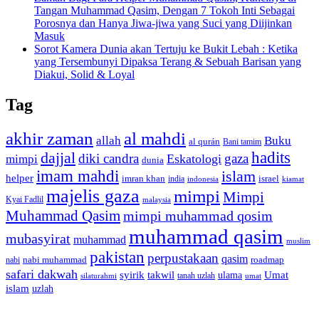
Tangan Muhammad Qasim, Dengan 7 Tokoh Inti Sebagai
Porosnya dan Hanya Jiwa-jiwa yang Suci yang Diijinkan
Masuk
Sorot Kamera Dunia akan Tertuju ke Bukit Lebah : Ketika
yang Tersembunyi Dipaksa Terang & Sebuah Barisan yang
Diakui, Solid & Loyal
Tag
akhir zaman
al mahdi
allah
Buku
al qurán
Bani tamim
dajjal
hadits
diki candra
gaza
Eskatologi
mimpi
dunia
imam mahdi
islam
helper
imran khan
israel
india
indonesia
kiamat
majelis gaza
mimpi
Mimpi
Kyai Fadlil
malaysia
Muhammad Qasim
mimpi muhammad qosim
muhammad qasim
mubasyirat
muhammad
muslim
pakistan
perpustakaan
qasim
nabi muhammad
roadmap
nabi
safari dakwah
syirik
takwil
Umat
ulama
silaturahmi
tanah uzlah
umat
islam
uzlah