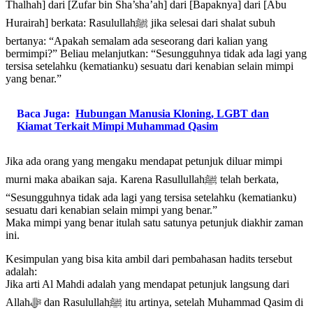
Thalhah] dari [Zufar bin Sha’sha’ah] dari [Bapaknya] dari [Abu
Hurairah] berkata: Rasulullahﷺ jika selesai dari shalat subuh
bertanya: “Apakah semalam ada seseorang dari kalian yang
bermimpi?” Beliau melanjutkan: “Sesungguhnya tidak ada lagi yang
tersisa setelahku (kematianku) sesuatu dari kenabian selain mimpi
yang benar.”
Baca Juga:
Hubungan Manusia Kloning, LGBT dan
Kiamat Terkait Mimpi Muhammad Qasim
Jika ada orang yang mengaku mendapat petunjuk diluar mimpi
murni maka abaikan saja. Karena Rasullullahﷺ telah berkata,
“Sesungguhnya tidak ada lagi yang tersisa setelahku (kematianku)
sesuatu dari kenabian selain mimpi yang benar.”
Maka mimpi yang benar itulah satu satunya petunjuk diakhir zaman
ini.
Kesimpulan yang bisa kita ambil dari pembahasan hadits tersebut
adalah:
Jika arti Al Mahdi adalah yang mendapat petunjuk langsung dari
Allahﷻ dan Rasulullahﷺ itu artinya, setelah Muhammad Qasim di