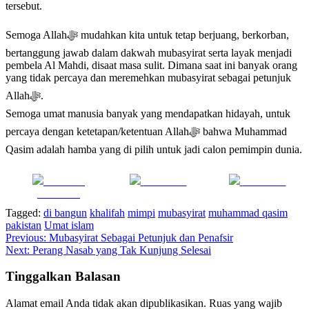
tersebut.
Semoga Allahﷻ mudahkan kita untuk tetap berjuang, berkorban,
bertanggung jawab dalam dakwah mubasyirat serta layak menjadi
pembela Al Mahdi, disaat masa sulit. Dimana saat ini banyak orang
yang tidak percaya dan meremehkan mubasyirat sebagai petunjuk
Allahﷻ.
Semoga umat manusia banyak yang mendapatkan hidayah, untuk
percaya dengan ketetapan/ketentuan Allahﷻ bahwa Muhammad
Qasim adalah hamba yang di pilih untuk jadi calon pemimpin dunia.
Share on
Post on X
Follow us
Facebook
Tagged:
di bangun
khalifah
mimpi
mubasyirat
muhammad qasim
pakistan
Umat islam
Navigasi
Previous:
Mubasyirat Sebagai Petunjuk dan Penafsir
Next:
Perang Nasab yang Tak Kunjung Selesai
pos
Tinggalkan Balasan
Alamat email Anda tidak akan dipublikasikan.
Ruas yang wajib