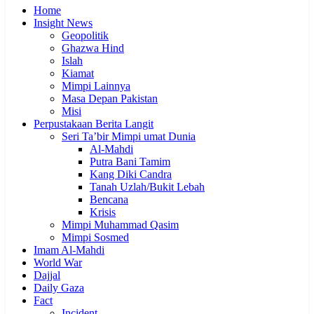
Home
Insight News
Geopolitik
Ghazwa Hind
Islah
Kiamat
Mimpi Lainnya
Masa Depan Pakistan
Misi
Perpustakaan Berita Langit
Seri Ta’bir Mimpi umat Dunia
Al-Mahdi
Putra Bani Tamim
Kang Diki Candra
Tanah Uzlah/Bukit Lebah
Bencana
Krisis
Mimpi Muhammad Qasim
Mimpi Sosmed
Imam Al-Mahdi
World War
Dajjal
Daily Gaza
Fact
Incident