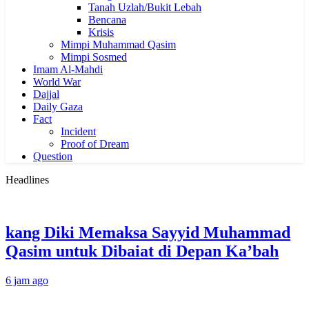
Tanah Uzlah/Bukit Lebah
Bencana
Krisis
Mimpi Muhammad Qasim
Mimpi Sosmed
Imam Al-Mahdi
World War
Dajjal
Daily Gaza
Fact
Incident
Proof of Dream
Question
Headlines
kang Diki Memaksa Sayyid Muhammad
Qasim untuk Dibaiat di Depan Ka’bah
6 jam ago