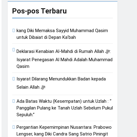
Pos-pos Terbaru
muliaannya Jauh dari
kang Diki Memaksa Sayyid Muhammad Qasim
an Hati
untuk Dibaiat di Depan Ka’bah
Deklarasi Kenabian Al-Mahdi di Rumah Allah ﷻ:
Isyarat Penegasan Al Mahdi Adalah Muhammad
Qasim
Isyarat Dilarang Menundukkan Badan kepada
Selain Allah ﷻ
Ada Batas Waktu (Kesempatan) untuk Uzlah : “
Panggilan Pulang ke Tanah Uzlah Sebelum Pukul
Sepuluh.”
Pergantian Kepemimpinan Nusantara: Prabowo
Lengser, kang Diki Candra Sang Satrio Piningit