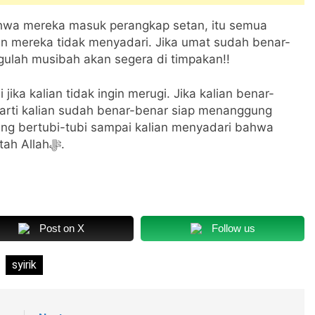
hwa mereka masuk perangkap setan, itu semua
un mereka tidak menyadari. Jika umat sudah benar-
abaikan peringatan Allahﷻ, tunggulah musibah akan segera di timpakan!!
jika kalian tidak ingin merugi. Jika kalian benar-
erarti kalian sudah benar-benar siap menanggung
ng bertubi-tubi sampai kalian menyadari bahwa
pesan Muhammad Qasim adalah benar perintah Allahﷻ.
Post on X
Follow us
syirik