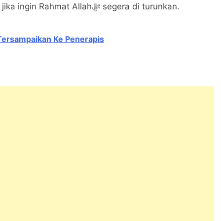
menghapus kesyirikan dan segala bentuknya jika ingin Rahmat Allahﷻ segera di turunkan.
ersampaikan Ke Penerapis