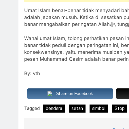
Umat Islam benar-benar tidak menyadari ba
adalah jebakan musuh. Ketika di sesatkan p
benar meng
Wahai umat Islam, tolong perhatikan pesan ini 
benar tidak peduli dengan peringatan ini, b
konsekwensinya, yaitu menerima musibah ya
By: vth
Share on Facebook
Tagged:
bendera
setan
simbol
Stop