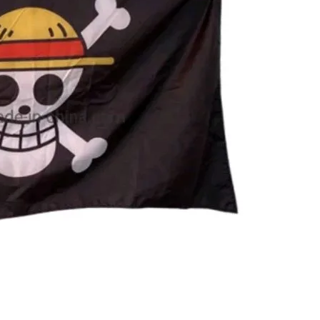
im Sebab Calon Imam Mahdi Masalah Tertutup dari Mayoritas Manusia, Ke
Dijawab Lewat Wajah (kang Diki) : Isyarat Petunjuk Melalui Jal