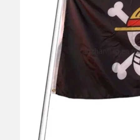
Solid & Loyal
3 Hari Ago
Identitas Muhammas Qas
Apa yang Tampak
4 Hari Ago
Ketika Istikharah 
4 Hari Ago