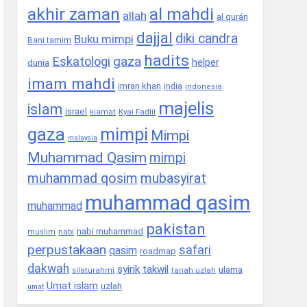
akhir zaman
al mahdi
allah
al qurán
dajjal
diki candra
Buku mimpi
Bani tamim
hadits
gaza
Eskatologi
helper
dunia
imam mahdi
imran khan
india
indonesia
majelis
islam
israel
Kyai Fadlil
kiamat
gaza
mimpi
Mimpi
malaysia
Muhammad Qasim
mimpi
muhammad qosim
mubasyirat
muhammad qasim
muhammad
pakistan
nabi muhammad
nabi
muslim
perpustakaan
safari
qasim
roadmap
dakwah
syirik
takwil
ulama
tanah uzlah
silaturahmi
Umat islam
uzlah
umat