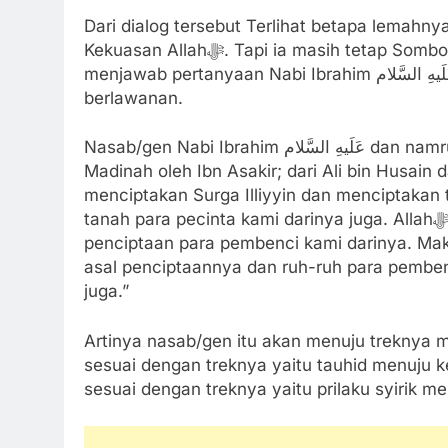
Dari dialog tersebut Terlihat betapa lemah
Kekuasan Allahﷻ. Tapi ia masih tetap Sombong hingga akhirnya terdiam dan tidak tahu bagaimana
menjawab pertanyaan Nabi Ibrahim عَلَیهِ‌ السَّلام untuk menerbitkan matahari dari arah yang
berlawanan.
Nasab/gen Nabi Ibrahim عَلَیهِ‌ السَّلام dan namrudz akan berjalan sesuai fitrahnya, dalam Tarikh
Madinah oleh Ibn Asakir; dari Ali bin Husain
menciptakan Surga Illiyyin dan menciptakan 
tanah para pecinta kami darinya juga. Allahﷻ menciptakan neraka sijjin dan menciptakan tanah
penciptaan para pembenci kami darinya. Mak
asal penciptaannya dan ruh-ruh para pembe
juga.”
Artinya nasab/gen itu akan menuju treknya
sesuai dengan treknya yaitu tauhid menuju 
sesuai dengan treknya yaitu prilaku syirik men