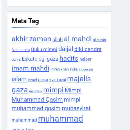
Meta Tag
akhir zaman
al mahdi
allah
al qurán
dajjal
diki candra
Buku mimpi
Bani tamim
hadits
gaza
Eskatologi
helper
dunia
imam mahdi
imran khan
india
indonesia
majelis
islam
israel
Kyai Fadlil
kiamat
gaza
mimpi
Mimpi
malaysia
Muhammad Qasim
mimpi
muhammad qosim
mubasyirat
muhammad
muhammad