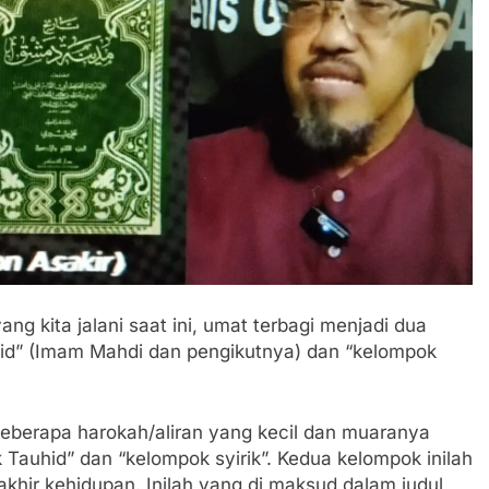
g kita jalani saat ini, umat terbagi menjadi dua
hid” (Imam Mahdi dan pengikutnya) dan “kelompok
beberapa harokah/aliran yang kecil dan muaranya
Tauhid” dan “kelompok syirik”. Kedua kelompok inilah
khir kehidupan. Inilah yang di maksud dalam judul