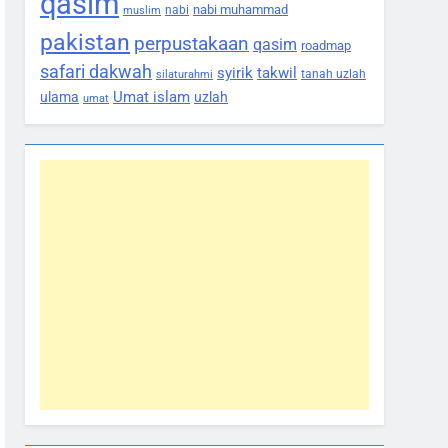
qasim
nabi muhammad
nabi
muslim
pakistan
perpustakaan
qasim
roadmap
safari dakwah
syirik
takwil
tanah uzlah
silaturahmi
Umat islam
ulama
uzlah
umat