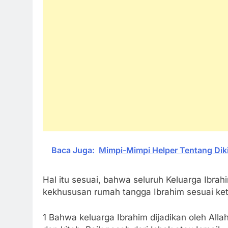
Baca Juga:
Mimpi-Mimpi Helper Tentang Dik
Hal itu sesuai, bahwa seluruh Keluarga Ibrah
kekhususan rumah tangga Ibrahim sesuai ket
1 Bahwa keluarga Ibrahim dijadikan oleh Allahﷻ sebagai keluarga yang mendapat kenubuwaha