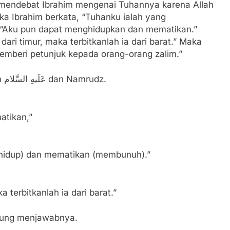
mendebat Ibrahim mengenai Tuhannya karena Allah
ka Ibrahim berkata, “Tuhanku ialah yang
 “Aku pun dapat menghidupkan dan mematikan.”
dari timur, maka terbitkanlah ia dari barat.” Maka
 memberi petunjuk kepada orang-orang zalim.”
Ayat diatas adalah dialog antara Nabi Ibrahim عَلَیهِ‌ السَّلام dan Namrudz.
atikan,”
hidup) dan mematikan (membunuh).”
aka terbitkanlah ia dari barat.”
ngung menjawabnya.