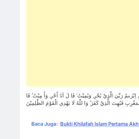
لَ اِبْرٰهٖمُ رَبِّيَ الَّذِيْ يُحْيٖ وَيُمِيْتُ ۙ قَا لَ اَنَاۡ اُحْيٖ وَاُ مِيْتُ ۗ قَا
Baca Juga:
Bukti Khilafah Islam Pertama Akh