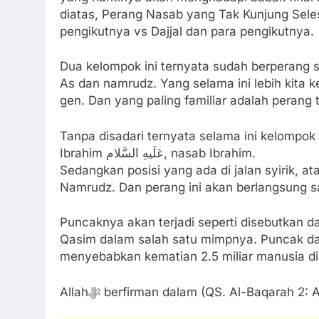
diatas, Perang Nasab yang Tak Kunjung Sele
pengikutnya vs Dajjal dan para pengikutnya.
Dua kelompok ini ternyata sudah berperang s
As dan namrudz. Yang selama ini lebih kita
gen. Dan yang paling familiar adalah perang t
Tanpa disadari ternyata selama ini kelompok 
Ibrahim عَلَیهِ‌ السَّلام, nasab Ibrahim.
Sedangkan posisi yang ada di jalan syirik, at
Namrudz. Dan perang ini akan berlangsung s
Puncaknya akan terjadi seperti disebutkan
Qasim dalam salah satu mimpnya. Puncak dar
menyebabkan kematian 2.5 miliar manusia di 
Allahﷻ berfirman dalam (QS. Al-Baqarah 2: