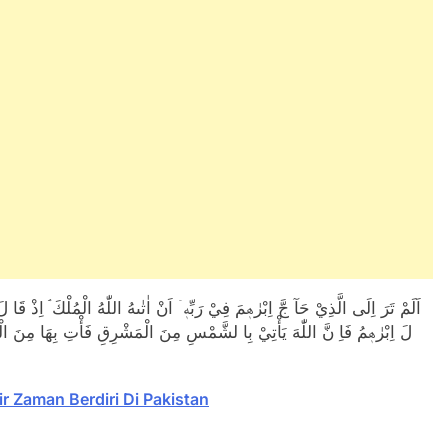
اَلَمْ تَرَ اِلَى الَّذِيْ حَآ جَّ اِبْرٰهٖمَ فِيْ رَبِّهٖۤ اَنْ اٰتٰٮهُ اللّٰهُ الْمُلْكَ ۘ اِذْ قَا 
لَ اِبْرٰهٖمُ فَاِ نَّ اللّٰهَ يَأْتِيْ بِا لشَّمْسِ مِنَ الْمَشْرِقِ فَأْتِ بِهَا مِنَ الْمَغْرِبِ فَبُهِتَ الَّذِيْ كَفَرَ ۗ وَا للّٰهُ لَا يَهْدِى الْقَوْمَ الظّٰلِمِيْنَ
ir Zaman Berdiri Di Pakistan