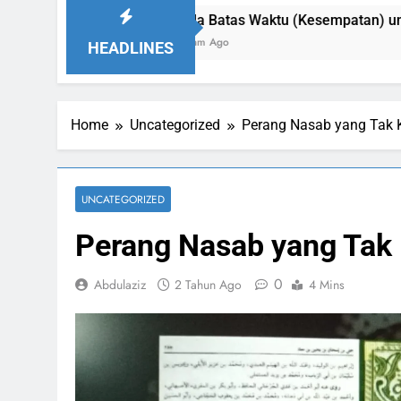
Ada Batas Waktu (Kesempatan) untuk Uzlah : “ Pang
9 Jam Ago
HEADLINES
Home
Uncategorized
Perang Nasab yang Tak 
UNCATEGORIZED
Perang Nasab yang Tak 
0
Abdulaziz
2 Tahun Ago
4 Mins