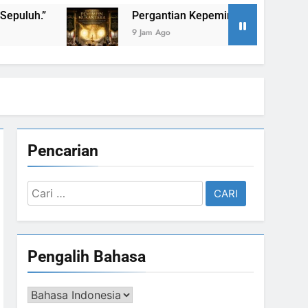
Pergantian Kepemimpinan Nusantara: Prabowo Lengser
9 Jam Ago
Pencarian
Cari
untuk:
Pengalih Bahasa
Pengalih