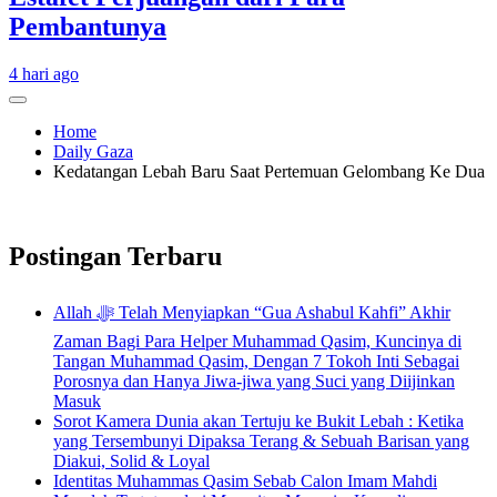
Pembantunya
4 hari ago
Home
Daily Gaza
Kedatangan Lebah Baru Saat Pertemuan Gelombang Ke Dua
Postingan Terbaru
Allah ﷻ Telah Menyiapkan “Gua Ashabul Kahfi” Akhir
Zaman Bagi Para Helper Muhammad Qasim, Kuncinya di
Tangan Muhammad Qasim, Dengan 7 Tokoh Inti Sebagai
Porosnya dan Hanya Jiwa-jiwa yang Suci yang Diijinkan
Masuk
Sorot Kamera Dunia akan Tertuju ke Bukit Lebah : Ketika
yang Tersembunyi Dipaksa Terang & Sebuah Barisan yang
Diakui, Solid & Loyal
Identitas Muhammas Qasim Sebab Calon Imam Mahdi