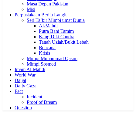
Masa Depan Pakistan
Misi
Perpustakaan Berita Langit
Seri Ta’bir Mimpi umat Dunia
Al-Mahdi
Putra Bani Tamim
Kang Diki Candra
Tanah Uzlah/Bukit Lebah
Bencana
Krisis
Mimpi Muhammad Qasim
Mimpi Sosmed
Imam Al-Mahdi
World War
Dajjal
Daily Gaza
Fact
Incident
Proof of Dream
Question