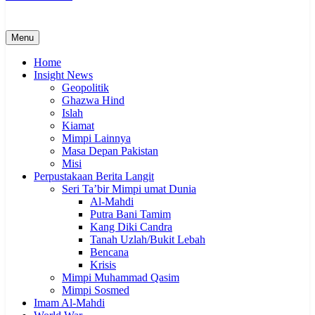
Menu
Home
Insight News
Geopolitik
Ghazwa Hind
Islah
Kiamat
Mimpi Lainnya
Masa Depan Pakistan
Misi
Perpustakaan Berita Langit
Seri Ta’bir Mimpi umat Dunia
Al-Mahdi
Putra Bani Tamim
Kang Diki Candra
Tanah Uzlah/Bukit Lebah
Bencana
Krisis
Mimpi Muhammad Qasim
Mimpi Sosmed
Imam Al-Mahdi