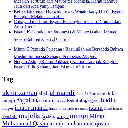
Masalah Tertutup dari Mayoritas Manusia, Kemuliaannya
Jauh dari Apa yang Tampak
Ketika Istikharah Dijawab Lewat Wajah (kang Diki) : Isyarat
Petunjuk Melalui Jalan Hati
Cahaya dari Timur: Isyarat Kebangkitan Islam Dimulai dari
Arah Timur
Isyarat Kebangkitan : Indonesia & Malaysia akan Menjadi
Sebab Rahmat Allah ﷻ Turun
Mimpi 5 Pemuda Palestina : Rasulullah ﷺ Bersabda Bahwa
Muslim Indonesia Sebagai Pembebas Al Quds
Negara Asing (Bukan Pakistan) Namun Tampak Religius:
Isyarat Titik Kebangkitan Islam dari Timur
Tag
akhir zaman
al mahdi
allah
Buku
al qurán
Bani tamim
dajjal
hadits
diki candra
gaza
Eskatologi
mimpi
dunia
imam mahdi
islam
helper
imran khan
israel
india
indonesia
kiamat
majelis gaza
mimpi
Mimpi
Kyai Fadlil
malaysia
Muhammad Qasim
mimpi muhammad qosim