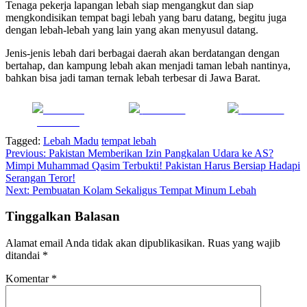
Tenaga pekerja lapangan lebah siap mengangkut dan siap
mengkondisikan tempat bagi lebah yang baru datang, begitu juga
dengan lebah-lebah yang lain yang akan menyusul datang.
Jenis-jenis lebah dari berbagai daerah akan berdatangan dengan
bertahap, dan kampung lebah akan menjadi taman lebah nantinya,
bahkan bisa jadi taman ternak lebah terbesar di Jawa Barat.
Share on
Post on X
Follow us
Facebook
Tagged:
Lebah Madu
tempat lebah
Navigasi
Previous:
Pakistan Memberikan Izin Pangkalan Udara ke AS?
Mimpi Muhammad Qasim Terbukti! Pakistan Harus Bersiap Hadapi
pos
Serangan Teror!
Next:
Pembuatan Kolam Sekaligus Tempat Minum Lebah
Tinggalkan Balasan
Alamat email Anda tidak akan dipublikasikan.
Ruas yang wajib
ditandai
*
Komentar
*