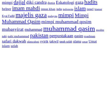
dajjal
hadits
diki candra
gaza
Eskatologi
mimpi
dunia
imam mahdi
islam
helper
imran khan
israel
india
indonesia
kiamat
majelis gaza
mimpi
Mimpi
Kyai Fadlil
malaysia
Muhammad Qasim
mimpi muhammad qosim
muhammad qasim
mubasyirat
muhammad
muslim
pakistan
perpustakaan
qasim
nabi muhammad
roadmap
nabi
safari dakwah
syirik
takwil
Umat
ulama
silaturahmi
tanah uzlah
umat
islam
uzlah