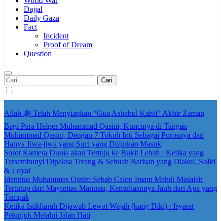
World War
Dajjal
Daily Gaza
Fact
Incident
Proof of Dream
Question
Cari
untuk:
Allah ﷻ Telah Menyiapkan “Gua Ashabul Kahfi” Akhir Zaman
Bagi Para Helper Muhammad Qasim, Kuncinya di Tangan
Muhammad Qasim, Dengan 7 Tokoh Inti Sebagai Porosnya dan
Hanya Jiwa-jiwa yang Suci yang Diijinkan Masuk
Sorot Kamera Dunia akan Tertuju ke Bukit Lebah : Ketika yang
Tersembunyi Dipaksa Terang & Sebuah Barisan yang Diakui, Solid
& Loyal
Identitas Muhammas Qasim Sebab Calon Imam Mahdi Masalah
Tertutup dari Mayoritas Manusia, Kemuliaannya Jauh dari Apa yang
Tampak
Ketika Istikharah Dijawab Lewat Wajah (kang Diki) : Isyarat
Petunjuk Melalui Jalan Hati