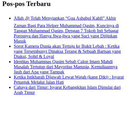
Pos-pos Terbaru
Allah ﷻ Telah Menyiapkan “Gua Ashabul Kahfi” Akhir
Zaman Bagi Para Helper Muhammad Qasim, Kuncinya di
Tangan Muhammad Qasim, Dengan 7 Tokoh Inti Sebagai
Porosnya dan Hanya Jiwa-jiwa yang Suci yang Diijinkan
Masuk
Sorot Kamera Dunia akan Tertuju ke Bukit Lebah : Ketika
yang Tersembunyi Dipaksa Terang & Sebuah Barisan yang
Diakui, Solid & Loyal
Identitas Muhammas Qasim Sebab Calon Imam Mahdi
Masalah Tertutup dari Mayoritas Manusia, Kemuliaannya
Jauh dari Apa yang Tampak
Ketika Istikharah Dijawab Lewat Wajah (kang Diki) : Isyarat
Petunjuk Melalui Jalan Hati
Cahaya dari Timur: Isyarat Kebangkitan Islam Dimulai dari
Arah Timur