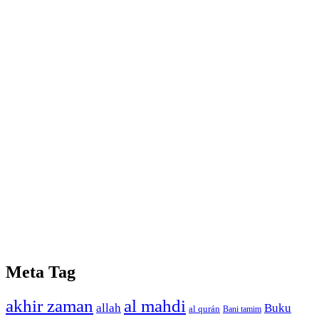
Meta Tag
akhir zaman
al mahdi
allah
Buku
al qurán
Bani tamim