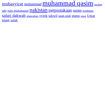
muhammad qasim
mubasyirat
muhammad
muslim
pakistan
perpustakaan
qasim
nabi muhammad
roadmap
nabi
safari dakwah
syirik
takwil
Umat
ulama
silaturahmi
tanah uzlah
umat
islam
uzlah