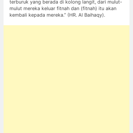
terburuk yang berada di kolong langit, dari mulut-
mulut mereka keluar fitnah dan (fitnah) itu akan
kembali kepada mereka.” (HR. Al Baihaqy).