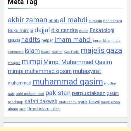
Meta Tag
akhir zaman
al mahdi
allah
al qurán
Bani tamim
dajjal
diki candra
Eskatologi
Buku mimpi
dunia
hadits
imam mahdi
gaza
helper
imran khan
india
majelis gaza
islam
israel
Kyai Fadlil
indonesia
kiamat
mimpi
Mimpi Muhammad Qasim
malaysia
mimpi muhammad qosim
mubasyirat
muhammad qasim
muhammad
muslim
pakistan
perpustakaan
qasim
nabi muhammad
nabi
safari dakwah
syirik
takwil
roadmap
tanah uzlah
silaturahmi
Umat islam
ulama
uzlah
umat