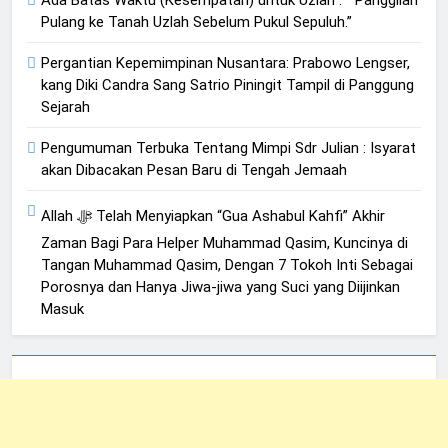
Ada Batas Waktu (Kesempatan) untuk Uzlah : “ Panggilan
Pulang ke Tanah Uzlah Sebelum Pukul Sepuluh.”
Pergantian Kepemimpinan Nusantara: Prabowo Lengser,
kang Diki Candra Sang Satrio Piningit Tampil di Panggung
Sejarah
Pengumuman Terbuka Tentang Mimpi Sdr Julian : Isyarat
akan Dibacakan Pesan Baru di Tengah Jemaah
Allah ﷻ Telah Menyiapkan “Gua Ashabul Kahfi” Akhir
Zaman Bagi Para Helper Muhammad Qasim, Kuncinya di
Tangan Muhammad Qasim, Dengan 7 Tokoh Inti Sebagai
Porosnya dan Hanya Jiwa-jiwa yang Suci yang Diijinkan
Masuk