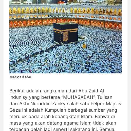
Dipaksa Terang & Sebuah
Identitas Muhammas
jiwa yang Suci yang Diijinkan
Barisan yang Diakui, Solid &
Qasim Sebab Calon
Masuk
Loyal
Imam Mahdi Masalah
3 Hari Ago
Tertutup dari
Ketika Istikharah
Mayoritas Manusia,
Dijawab Lewat Wajah
Kemuliaannya Jauh
(kang Diki) : Isyarat
3 Hari Ago
dari Apa yang
Petunjuk Melalui
Cahaya dari Timur:
Tampak
Jalan Hati
Isyarat Kebangkitan
Islam Dimulai dari
4 Hari Ago
Arah Timur
Isyarat Kebangkitan :
Indonesia & Malaysia
akan Menjadi Sebab
4 Hari Ago
Macca Kabe
Rahmat Allah ﷻ
Turun
Berikut adalah rangkuman dari Abu Zaid Al
Indunisy yang bertema “MUHASABAH”. Tulisan
dari Akhi Nuruddin Zanky salah satu helper Majelis
Gaza ini adalah Kumpulan berbagai sumber yang
merujuk pada arah kebangkitan Islam. Bahwa di
masa yang akan datang agama Islam tidak akan
terpecah belah lagi seperti sekarang ini. Semua