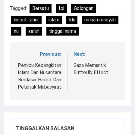
Tagged:
Bersatu
fpi
Golongan
hisbut tahrir
islam
ldii
muhammadyah
nu
salafi
tinggal nama
Previous:
Next:
Navigasi
pos
Pemicu Kebangkitan
Gaza Memantik
Islam Dari Nusantara
Butterfly Effect
Berdasar Hadist Dan
Petunjuk Mubasyirat
TINGGALKAN BALASAN