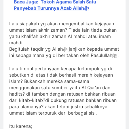
Baca Juga:
Tokoh Agama Salah Satu
Penyebab Turunnya Azab Allahﷻ
Lalu siapakah yg akan mengembalikan kejayaan
ummat islam akhir zaman? Tiada lain tiada bukan
yaitu khalifah akhir zaman Al mahdi atau imam
mahdi
Begitulah taqdir yg Allahﷻ janjikan kepada ummat
ini sebagaimana yg di beritakan oleh Rasulullahﷺ.
Lalu timbul pertanyaan kenapa kelompok yg di
sebutkan di atas tidak berhasil meraih kejayaan
islam? Bukankah mereka sama-sama
menggunakan satu sumber yaitu Al Qur’an dan
hadits? di tambah dengan ratusan bahkan ribuan
dari kitab-kitab?di dukung ratusan bahkan ribuan
para ulamanya? akan tetapi justru sebaliknya
ummat islam terpuruk dari berbagai sisi.
Itu karena;