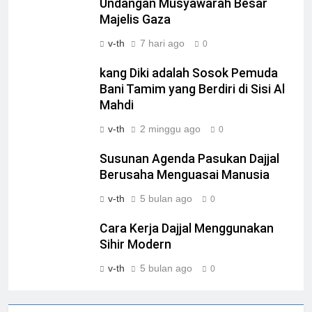
Undangan Musyawarah Besar
Majelis Gaza
v-th
7 hari ago
0
kang Diki adalah Sosok Pemuda
Bani Tamim yang Berdiri di Sisi Al
Mahdi
v-th
2 minggu ago
0
Susunan Agenda Pasukan Dajjal
Berusaha Menguasai Manusia
v-th
5 bulan ago
0
Cara Kerja Dajjal Menggunakan
Sihir Modern
v-th
5 bulan ago
0