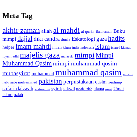
Meta Tag
akhir zaman
al mahdi
allah
Buku
al qurán
Bani tamim
dajjal
hadits
diki candra
gaza
Eskatologi
mimpi
dunia
imam mahdi
islam
helper
imran khan
israel
india
indonesia
kiamat
majelis gaza
mimpi
Mimpi
Kyai Fadlil
malaysia
Muhammad Qasim
mimpi muhammad qosim
muhammad qasim
mubasyirat
muhammad
muslim
pakistan
perpustakaan
qasim
nabi muhammad
roadmap
nabi
safari dakwah
syirik
takwil
Umat
ulama
silaturahmi
tanah uzlah
umat
islam
uzlah