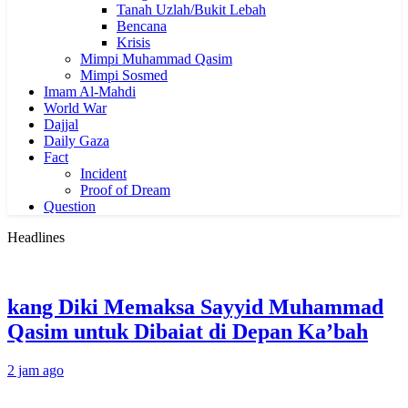
Tanah Uzlah/Bukit Lebah
Bencana
Krisis
Mimpi Muhammad Qasim
Mimpi Sosmed
Imam Al-Mahdi
World War
Dajjal
Daily Gaza
Fact
Incident
Proof of Dream
Question
Headlines
kang Diki Memaksa Sayyid Muhammad
Qasim untuk Dibaiat di Depan Ka’bah
2 jam ago