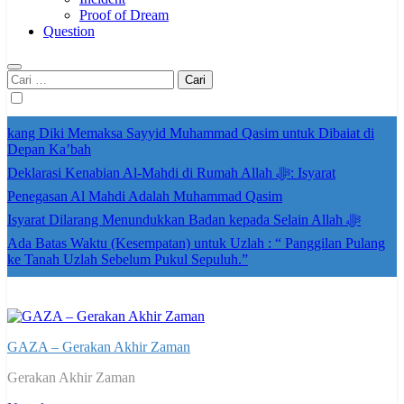
Proof of Dream
Question
Cari
untuk:
kang Diki Memaksa Sayyid Muhammad Qasim untuk Dibaiat di
Depan Ka’bah
Deklarasi Kenabian Al-Mahdi di Rumah Allah ﷻ: Isyarat
Penegasan Al Mahdi Adalah Muhammad Qasim
Isyarat Dilarang Menundukkan Badan kepada Selain Allah ﷻ
Ada Batas Waktu (Kesempatan) untuk Uzlah : “ Panggilan Pulang
ke Tanah Uzlah Sebelum Pukul Sepuluh.”
GAZA – Gerakan Akhir Zaman
Gerakan Akhir Zaman