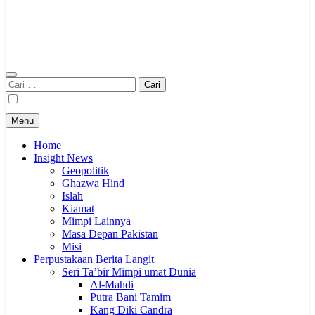
Cari
untuk:
Menu
Home
Insight News
Geopolitik
Ghazwa Hind
Islah
Kiamat
Mimpi Lainnya
Masa Depan Pakistan
Misi
Perpustakaan Berita Langit
Seri Ta’bir Mimpi umat Dunia
Al-Mahdi
Putra Bani Tamim
Kang Diki Candra