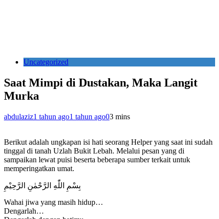
Uncategorized
Saat Mimpi di Dustakan, Maka Langit
Murka
abdulaziz
1 tahun ago
1 tahun ago
0
3 mins
Berikut adalah ungkapan isi hati seorang Helper yang saat ini sudah
tinggal di tanah Uzlah Bukit Lebah. Melalui pesan yang di
sampaikan lewat puisi beserta beberapa sumber terkait untuk
memperingatkan umat.
بِسْمِ اللّٰهِ الرَّحْمٰنِ الرَّحِيْمِ
Wahai jiwa yang masih hidup…
Dengarlah…