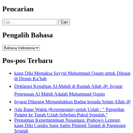
Pencarian
Cari
untuk:
Pengalih Bahasa
Pengalih
Bahasa
Pos-pos Terbaru
kang Diki Memaksa Sayyid Muhammad Qasim untuk Dibaiat
di Depan Ka’bah
Deklarasi Kenabian Al-Mahdi di Rumah Allah ﷻ: Isyarat
Penegasan Al Mahdi Adalah Muhammad Qasim
Isyarat Dilarang Menundukkan Badan kepada Selain Allah ﷻ
Ada Batas Waktu (Kesempatan) untuk Uzlah : “ Panggilan
Pulang ke Tanah Uzlah Sebelum Pukul Sepuluh.”
Pergantian Kepemimpinan Nusantara: Prabowo Lengser,
kang Diki Candra Sang Satrio Piningit Tampil di Panggung
Sejarah