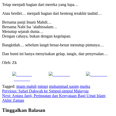
Tetap menjadi bagian dari mereka yang lupa…
Atau berdiri… menjadi bagian dari benteng terakhir tauhid…
Bersama panji Imam Mahdi…
Bersama Nabi Isa ‘alaihissalam…
Menutup sejarah dunia…
Dengan cahaya, bukan dengan kegelapan.
Bangkitlah… sebelum langit benar-benar menutup pintunya…
Dan bumi ini hanya menyisakan gelap, tangis, dan penyesalan…
Oleh: Zk
Share on
Post on X
Follow us
Facebook
Tagged:
imam mahdi
mimpi
muhammad qasim
murka
Navigasi
Previous:
Safari Dakwah ke Simpul-simpul Malaysia
Next:
Antara Janji, Peringatan dan Kenyataan Bagi Umat Islam
pos
Akhir Zaman
Tinggalkan Balasan