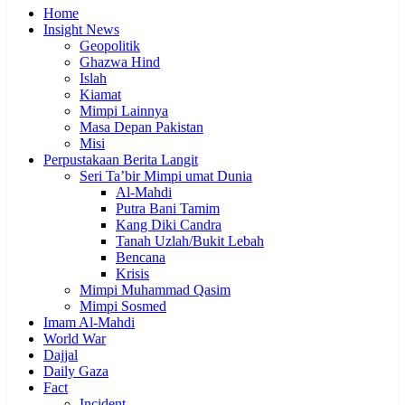
Home
Insight News
Geopolitik
Ghazwa Hind
Islah
Kiamat
Mimpi Lainnya
Masa Depan Pakistan
Misi
Perpustakaan Berita Langit
Seri Ta’bir Mimpi umat Dunia
Al-Mahdi
Putra Bani Tamim
Kang Diki Candra
Tanah Uzlah/Bukit Lebah
Bencana
Krisis
Mimpi Muhammad Qasim
Mimpi Sosmed
Imam Al-Mahdi
World War
Dajjal
Daily Gaza
Fact
Incident