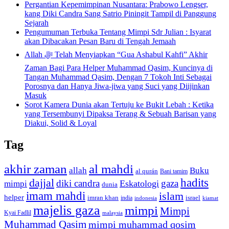
Pergantian Kepemimpinan Nusantara: Prabowo Lengser,
kang Diki Candra Sang Satrio Piningit Tampil di Panggung
Sejarah
Pengumuman Terbuka Tentang Mimpi Sdr Julian : Isyarat
akan Dibacakan Pesan Baru di Tengah Jemaah
Allah ﷻ Telah Menyiapkan “Gua Ashabul Kahfi” Akhir
Zaman Bagi Para Helper Muhammad Qasim, Kuncinya di
Tangan Muhammad Qasim, Dengan 7 Tokoh Inti Sebagai
Porosnya dan Hanya Jiwa-jiwa yang Suci yang Diijinkan
Masuk
Sorot Kamera Dunia akan Tertuju ke Bukit Lebah : Ketika
yang Tersembunyi Dipaksa Terang & Sebuah Barisan yang
Diakui, Solid & Loyal
Tag
akhir zaman
al mahdi
allah
Buku
al qurán
Bani tamim
dajjal
hadits
diki candra
gaza
Eskatologi
mimpi
dunia
imam mahdi
islam
helper
imran khan
israel
india
indonesia
kiamat
majelis gaza
mimpi
Mimpi
Kyai Fadlil
malaysia
Muhammad Qasim
mimpi muhammad qosim