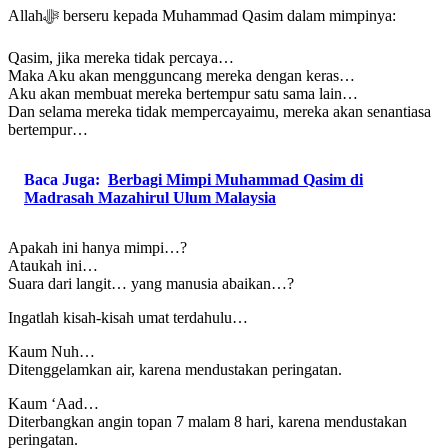
Allahﷻ berseru kepada Muhammad Qasim dalam mimpinya:
Qasim, jika mereka tidak percaya…
Maka Aku akan mengguncang mereka dengan keras…
Aku akan membuat mereka bertempur satu sama lain…
Dan selama mereka tidak mempercayaimu, mereka akan senantiasa
bertempur…
Baca Juga:
Berbagi Mimpi Muhammad Qasim di
Madrasah Mazahirul Ulum Malaysia
Apakah ini hanya mimpi…?
Ataukah ini…
Suara dari langit… yang manusia abaikan…?
Ingatlah kisah-kisah umat terdahulu…
Kaum Nuh…
Ditenggelamkan air, karena mendustakan peringatan.
Kaum ‘Aad…
Diterbangkan angin topan 7 malam 8 hari, karena mendustakan
peringatan.