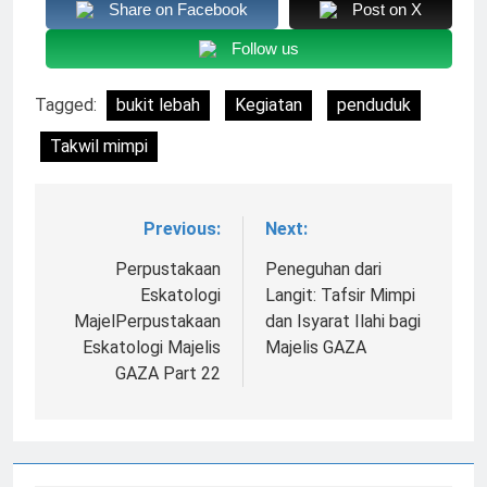
Share on Facebook
Post on X
Follow us
Tagged:
bukit lebah
Kegiatan
penduduk
Takwil mimpi
Previous:
Next:
Navigasi
pos
Perpustakaan
Peneguhan dari
Eskatologi
Langit: Tafsir Mimpi
MajelPerpustakaan
dan Isyarat Ilahi bagi
Eskatologi Majelis
Majelis GAZA
GAZA Part 22