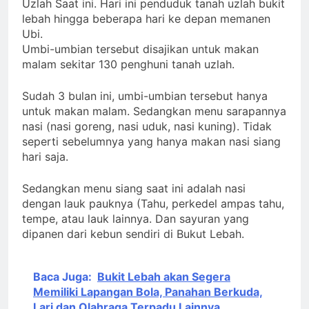
Uzlah Saat ini. Hari ini penduduk tanah uzlah bukit
Allah ﷻ: Isyarat
3 Hari Ago
lebah hingga beberapa hari ke depan memanen
Isyarat Dilarang
Penegasan Al Mahdi
Ubi.
Menundukkan Badan
Adalah Muhammad
Umbi-umbian tersebut disajikan untuk makan
kepada Selain Allah
Qasim
4 Hari Ago
malam sekitar 130 penghuni tanah uzlah.
ﷻ
Ada Batas Waktu
(Kesempatan) untuk
Sudah 3 bulan ini, umbi-umbian tersebut hanya
Uzlah : “ Panggilan
4 Hari Ago
Pulang ke Tanah
untuk makan malam. Sedangkan menu sarapannya
Pergantian
Uzlah Sebelum Pukul
nasi (nasi goreng, nasi uduk, nasi kuning). Tidak
Kepemimpinan
Sepuluh.”
seperti sebelumnya yang hanya makan nasi siang
Nusantara: Prabowo
4 Hari Ago
Lengser, kang Diki
hari saja.
Candra Sang Satrio
Piningit Tampil di
Sedangkan menu siang saat ini adalah nasi
Panggung Sejarah
dengan lauk pauknya (Tahu, perkedel ampas tahu,
tempe, atau lauk lainnya. Dan sayuran yang
dipanen dari kebun sendiri di Bukut Lebah.
Baca Juga:
Bukit Lebah akan Segera
Memiliki Lapangan Bola, Panahan Berkuda,
Lari dan Olahraga Terpadu Lainnya.