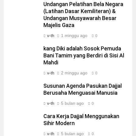
Undangan Pelatihan Bela Negara
(Latihan Dasar Kemiliteran) &
Undangan Musyawarah Besar
Majelis Gaza
v-th
1 minggu ago
0
kang Diki adalah Sosok Pemuda
Bani Tamim yang Berdiri di Sisi Al
Mahdi
v-th
2 minggu ago
0
Susunan Agenda Pasukan Dajjal
Berusaha Menguasai Manusia
v-th
5 bulan ago
0
Cara Kerja Dajjal Menggunakan
Sihir Modern
v-th
5 bulan ago
0