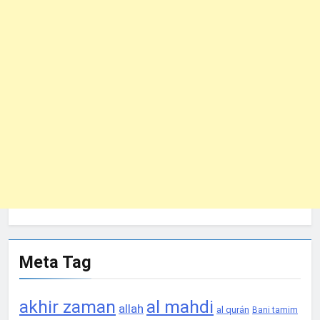
Meta Tag
akhir zaman
al mahdi
allah
al qurán
Bani tamim