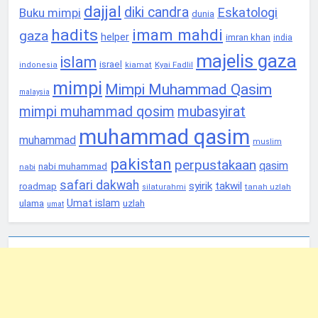
dajjal
diki candra
Eskatologi
Buku mimpi
dunia
hadits
imam mahdi
gaza
helper
imran khan
india
majelis gaza
islam
israel
Kyai Fadlil
indonesia
kiamat
mimpi
Mimpi Muhammad Qasim
malaysia
mimpi muhammad qosim
mubasyirat
muhammad qasim
muhammad
muslim
pakistan
perpustakaan
qasim
nabi muhammad
nabi
safari dakwah
syirik
takwil
roadmap
tanah uzlah
silaturahmi
Umat islam
ulama
uzlah
umat