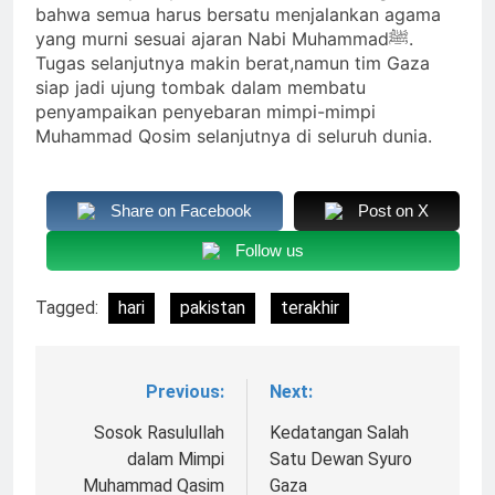
bahwa semua harus bersatu menjalankan agama
yang murni sesuai ajaran Nabi Muhammadﷺ.
Tugas selanjutnya makin berat,namun tim Gaza
siap jadi ujung tombak dalam membatu
penyampaikan penyebaran mimpi-mimpi
Muhammad Qosim selanjutnya di seluruh dunia.
Share on Facebook
Post on X
Follow us
Tagged:
hari
pakistan
terakhir
Previous:
Next:
Navigasi
pos
Sosok Rasulullah
Kedatangan Salah
dalam Mimpi
Satu Dewan Syuro
Muhammad Qasim
Gaza