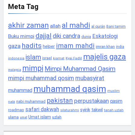
Meta Tag
akhir zaman
al mahdi
allah
al qurán
Bani tamim
dajjal
diki candra
Eskatologi
Buku mimpi
dunia
hadits
imam mahdi
gaza
helper
imran khan
india
majelis gaza
islam
israel
Kyai Fadlil
indonesia
kiamat
mimpi
Mimpi Muhammad Qasim
malaysia
mimpi muhammad qosim
mubasyirat
muhammad qasim
muhammad
muslim
pakistan
perpustakaan
qasim
nabi muhammad
nabi
safari dakwah
syirik
takwil
roadmap
tanah uzlah
silaturahmi
Umat islam
ulama
uzlah
umat