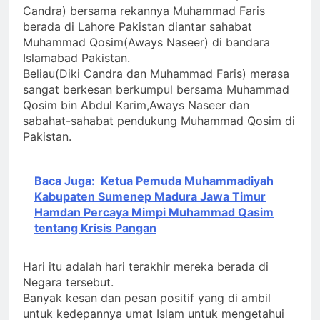
Pesan Baru di Tengah
Candra) bersama rekannya Muhammad Faris
Allah ﷻ Telah Menyiapkan
Jemaah
berada di Lahore Pakistan diantar sahabat
“Gua Ashabul Kahfi” Akhir
Muhammad Qosim(Aways Naseer) di bandara
Zaman Bagi Para Helper
3 Hari Ago
Islamabad Pakistan.
Muhammad Qasim, Kuncinya
Sorot Kamera Dunia
Beliau(Diki Candra dan Muhammad Faris) merasa
di Tangan Muhammad Qasim,
akan Tertuju ke Bukit
sangat berkesan berkumpul bersama Muhammad
Dengan 7 Tokoh Inti Sebagai
Lebah : Ketika yang
3 Hari Ago
Qosim bin Abdul Karim,Aways Naseer dan
Porosnya dan Hanya Jiwa-
Tersembunyi Dipaksa
Identitas Muhammas
jiwa yang Suci yang Diijinkan
sabahat-sahabat pendukung Muhammad Qosim di
Terang & Sebuah
Qasim Sebab Calon
Masuk
Pakistan.
Barisan yang Diakui,
Imam Mahdi Masalah
4 Hari Ago
Solid & Loyal
Tertutup dari
Ketika Istikharah
Mayoritas Manusia,
Dijawab Lewat Wajah
Baca Juga:
Ketua Pemuda Muhammadiyah
Kemuliaannya Jauh
(kang Diki) : Isyarat
Kabupaten Sumenep Madura Jawa Timur
4 Hari Ago
dari Apa yang
Petunjuk Melalui
Hamdan Percaya Mimpi Muhammad Qasim
Tampak
Jalan Hati
tentang Krisis Pangan
Hari itu adalah hari terakhir mereka berada di
Negara tersebut.
Banyak kesan dan pesan positif yang di ambil
untuk kedepannya umat Islam untuk mengetahui