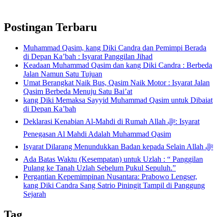
Postingan Terbaru
Muhammad Qasim, kang Diki Candra dan Pemimpi Berada
di Depan Ka’bah : Isyarat Panggilan Jihad
Keadaan Muhammad Qasim dan kang Diki Candra : Berbeda
Jalan Namun Satu Tujuan
Umat Berangkat Naik Bus, Qasim Naik Motor : Isyarat Jalan
Qasim Berbeda Menuju Satu Bai’at
kang Diki Memaksa Sayyid Muhammad Qasim untuk Dibaiat
di Depan Ka’bah
Deklarasi Kenabian Al-Mahdi di Rumah Allah ﷻ: Isyarat
Penegasan Al Mahdi Adalah Muhammad Qasim
Isyarat Dilarang Menundukkan Badan kepada Selain Allah ﷻ
Ada Batas Waktu (Kesempatan) untuk Uzlah : “ Panggilan
Pulang ke Tanah Uzlah Sebelum Pukul Sepuluh.”
Pergantian Kepemimpinan Nusantara: Prabowo Lengser,
kang Diki Candra Sang Satrio Piningit Tampil di Panggung
Sejarah
Tag