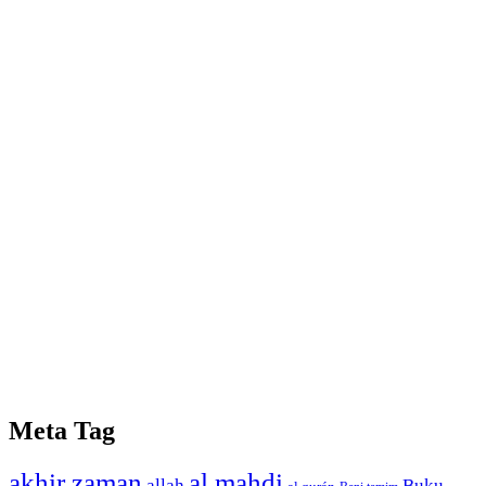
Meta Tag
akhir zaman
al mahdi
allah
Buku