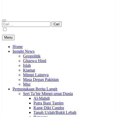
Cari
untuk:
Menu
Home
Insight News
Geopolitik
Ghazwa Hind
Islah
Kiamat
Mimpi Lainnya
Masa Depan Pakistan
Misi
Perpustakaan Berita Langit
Seri Ta’bir Mimpi umat Dunia
Al-Mahdi
Putra Bani Tamim
Kang Diki Candra
Tanah Uzlah/Bukit Lebah