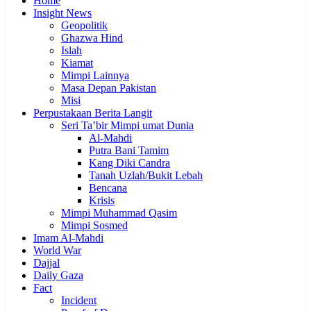
Home
Insight News
Geopolitik
Ghazwa Hind
Islah
Kiamat
Mimpi Lainnya
Masa Depan Pakistan
Misi
Perpustakaan Berita Langit
Seri Ta’bir Mimpi umat Dunia
Al-Mahdi
Putra Bani Tamim
Kang Diki Candra
Tanah Uzlah/Bukit Lebah
Bencana
Krisis
Mimpi Muhammad Qasim
Mimpi Sosmed
Imam Al-Mahdi
World War
Dajjal
Daily Gaza
Fact
Incident