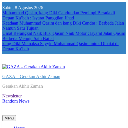
Skip
Sabtu, 8 Agustus 2026
to
Muhammad Qasim, kang Diki Candra dan Pemimpi Berada di
content
Depan Ka’bah : Isyarat Panggilan Jihad
Keadaan Muhammad Qasim dan kang Diki Candra : Berbeda Jalan
Namun Satu Tujuan
Umat Berangkat Naik Bus, Qasim Naik Motor : Isyarat Jalan Qasim
Berbeda Menuju Satu Bai’at
kang Diki Memaksa Sayyid Muhammad Qasim untuk Dibaiat di
Depan Ka’bah
GAZA – Gerakan Akhir Zaman
Gerakan Akhir Zaman
Newsletter
Random News
Menu