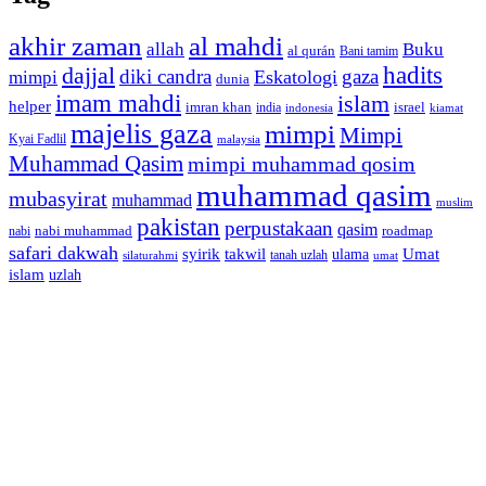
akhir zaman
al mahdi
allah
Buku
al qurán
Bani tamim
dajjal
hadits
diki candra
gaza
Eskatologi
mimpi
dunia
imam mahdi
islam
helper
imran khan
israel
india
indonesia
kiamat
majelis gaza
mimpi
Mimpi
Kyai Fadlil
malaysia
Muhammad Qasim
mimpi muhammad qosim
muhammad qasim
mubasyirat
muhammad
muslim
pakistan
perpustakaan
qasim
nabi muhammad
roadmap
nabi
safari dakwah
syirik
takwil
Umat
ulama
silaturahmi
tanah uzlah
umat
islam
uzlah