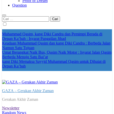
Proof of Dream
Question
Cari
untuk:
Muhammad Qasim, kang Diki Candra dan Pemimpi Berada di
Depan Ka’bah : Isyarat Panggilan Jihad
Keadaan Muhammad Qasim dan kang Diki Candra : Berbeda Jalan
Namun Satu Tujuan
Umat Berangkat Naik Bus, Qasim Naik Motor : Isyarat Jalan Qasim
Berbeda Menuju Satu Bai’at
kang Diki Memaksa Sayyid Muhammad Qasim untuk Dibaiat di
Depan Ka’bah
GAZA – Gerakan Akhir Zaman
Gerakan Akhir Zaman
Newsletter
Random News