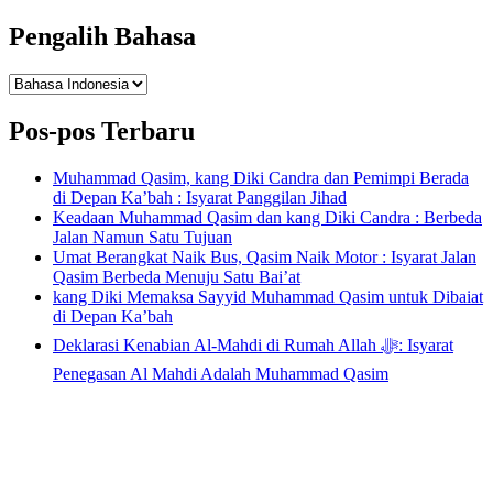
untuk:
Pengalih Bahasa
Pengalih
Bahasa
Pos-pos Terbaru
Muhammad Qasim, kang Diki Candra dan Pemimpi Berada
di Depan Ka’bah : Isyarat Panggilan Jihad
Keadaan Muhammad Qasim dan kang Diki Candra : Berbeda
Jalan Namun Satu Tujuan
Umat Berangkat Naik Bus, Qasim Naik Motor : Isyarat Jalan
Qasim Berbeda Menuju Satu Bai’at
kang Diki Memaksa Sayyid Muhammad Qasim untuk Dibaiat
di Depan Ka’bah
Deklarasi Kenabian Al-Mahdi di Rumah Allah ﷻ: Isyarat
Penegasan Al Mahdi Adalah Muhammad Qasim