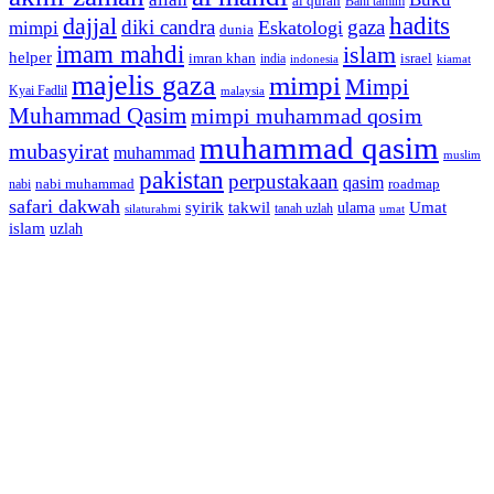
al qurán
Bani tamim
dajjal
hadits
diki candra
gaza
Eskatologi
mimpi
dunia
imam mahdi
islam
helper
imran khan
israel
india
indonesia
kiamat
majelis gaza
mimpi
Mimpi
Kyai Fadlil
malaysia
Muhammad Qasim
mimpi muhammad qosim
muhammad qasim
mubasyirat
muhammad
muslim
pakistan
perpustakaan
qasim
nabi muhammad
roadmap
nabi
safari dakwah
syirik
takwil
Umat
ulama
silaturahmi
tanah uzlah
umat
islam
uzlah