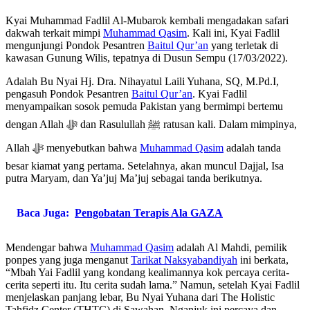
Kyai Muhammad Fadlil Al-Mubarok kembali mengadakan safari
dakwah terkait mimpi
Muhammad Qasim
. Kali ini, Kyai Fadlil
mengunjungi Pondok Pesantren
Baitul Qur’an
yang terletak di
kawasan Gunung Wilis, tepatnya di Dusun Sempu (17/03/2022).
Adalah Bu Nyai Hj. Dra. Nihayatul Laili Yuhana, SQ, M.Pd.I,
pengasuh Pondok Pesantren
Baitul Qur’an
. Kyai Fadlil
menyampaikan sosok pemuda Pakistan yang bermimpi bertemu
dengan Allah ﷻ dan Rasulullah ﷺ ratusan kali. Dalam mimpinya,
Allah ﷻ menyebutkan bahwa
Muhammad Qasim
adalah tanda
besar kiamat yang pertama. Setelahnya, akan muncul Dajjal, Isa
putra Maryam, dan Ya’juj Ma’juj sebagai tanda berikutnya.
Baca Juga:
Pengobatan Terapis Ala GAZA
Mendengar bahwa
Muhammad Qasim
adalah Al Mahdi, pemilik
ponpes yang juga menganut
Tarikat Naksyabandiyah
ini berkata,
“Mbah Yai Fadlil yang kondang kealimannya kok percaya cerita-
cerita seperti itu. Itu cerita sudah lama.” Namun, setelah Kyai Fadlil
menjelaskan panjang lebar, Bu Nyai Yuhana dari The Holistic
Tahfidz Center (THTC) di Sawahan, Nganjuk ini percaya dan