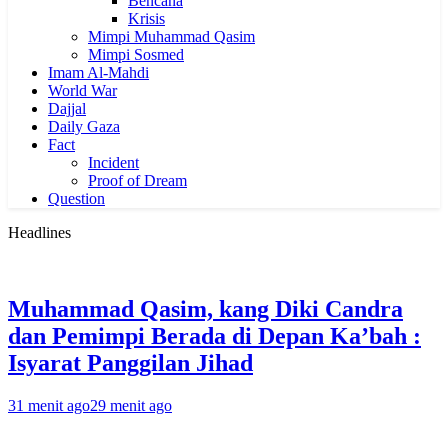
Bencana
Krisis
Mimpi Muhammad Qasim
Mimpi Sosmed
Imam Al-Mahdi
World War
Dajjal
Daily Gaza
Fact
Incident
Proof of Dream
Question
Headlines
Muhammad Qasim, kang Diki Candra
dan Pemimpi Berada di Depan Ka’bah :
Isyarat Panggilan Jihad
31 menit ago
29 menit ago