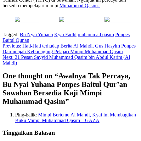
bersedia mempelajari mimpi
Muhammad Qasim.
Share on
Post on X
Follow us
Facebook
Tagged:
Bu Nyai Yuhana
Kyai Fadlil
muhammad qasim
Ponpes
Baitul Qur'an
Navigasi
Previous:
Hati-Hati terhadap Berita Al Mahdi, Gus Hasyim Ponpes
Darunnajah Kebonagung Pelajari Mimpi Muhammad Qasim
pos
Next:
21 Pesan Sayyid Muhammad Qasim bin Abdul Karim (Al
Mahdi)
One thought on “
Awalnya Tak Percaya,
Bu Nyai Yuhana Ponpes Baitul Qur’an
Sawahan Bersedia Kaji Mimpi
Muhammad Qasim
”
Ping-balik:
Mimpi Bertemu Al Mahdi, Kyai Ini Membagikan
Buku Mimpi Muhammad Qasim – GAZA
Tinggalkan Balasan