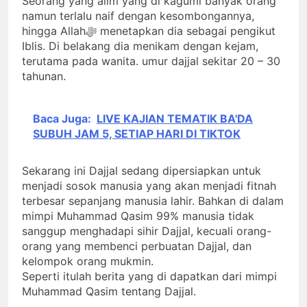
Seorang yang alim yang di kagumi banyak orang
namun terlalu naif dengan kesombongannya,
hingga Allahﷻ menetapkan dia sebagai pengikut
Iblis. Di belakang dia menikam dengan kejam,
terutama pada wanita. umur dajjal sekitar 20 – 30
tahunan.
Baca Juga:
LIVE KAJIAN TEMATIK BA'DA
SUBUH JAM 5, SETIAP HARI DI TIKTOK
Sekarang ini Dajjal sedang dipersiapkan untuk
menjadi sosok manusia yang akan menjadi fitnah
terbesar sepanjang manusia lahir. Bahkan di dalam
mimpi Muhammad Qasim 99% manusia tidak
sanggup menghadapi sihir Dajjal, kecuali orang-
orang yang membenci perbuatan Dajjal, dan
kelompok orang mukmin.
Seperti itulah berita yang di dapatkan dari mimpi
Muhammad Qasim tentang Dajjal.