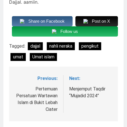
Dajjal. aamiin.
Share on Facebook
Post on X
Follow us
Tagged:
dajjal
nahli neraka
pengikut
umat
Umat islam
Previous:
Next:
Navigasi
pos
Pertemuan
Menjemput Taqdir
Persatuan Wartawan
“Mujadid 2024”
Islam di Bukit Lebah
Ciater