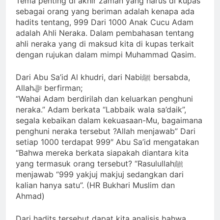
Tema penting di akhir zaman yang harus di kupas
Dipaksa Terang & Sebuah
Identitas Muhammas Qasim
jiwa yang Suci yang Diijinkan
sebagai orang yang beriman adalah kenapa ada
Barisan yang Diakui, Solid &
Sebab Calon Imam Mahdi
Masuk
hadits tentang, 999 Dari 1000 Anak Cucu Adam
Loyal
Masalah Tertutup dari
3 Hari Ago
adalah Ahli Neraka. Dalam pembahasan tentang
Mayoritas Manusia,
Ketika Istikharah Dijawab
ahli neraka yang di maksud kita di kupas terkait
Kemuliaannya Jauh dari Apa
Lewat Wajah (kang Diki) :
dengan rujukan dalam mimpi Muhammad Qasim.
yang Tampak
Isyarat Petunjuk Melalui
3 Hari Ago
Jalan Hati
Cahaya dari Timur: Isyarat
Dari Abu Sa’id Al khudri, dari Nabiﷺ bersabda,
Kebangkitan Islam Dimulai
Allahﷻ berfirman;
dari Arah Timur
4 Hari Ago
“Wahai Adam berdirilah dan keluarkan penghuni
Isyarat Kebangkitan :
neraka.” Adam berkata “Labbaik wala sa’daik”,
Indonesia & Malaysia akan
segala kebaikan dalam kekuasaan-Mu, bagaimana
Menjadi Sebab Rahmat Allah
4 Hari Ago
penghuni neraka tersebut ?Allah menjawab” Dari
ﷻ Turun
setiap 1000 terdapat 999″ Abu Sa’id mengatakan
“Bahwa mereka berkata siapakah diantara kita
yang termasuk orang tersebut? “Rasulullahﷺ
menjawab “999 yakjuj makjuj sedangkan dari
kalian hanya satu”. (HR Bukhari Muslim dan
Ahmad)
Dari hadits tersebut dapat kita analisis bahwa