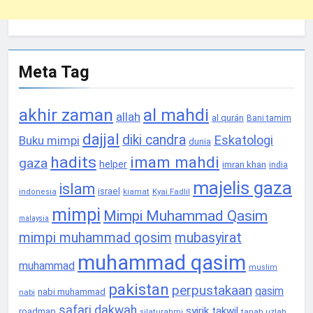
Meta Tag
akhir zaman
al mahdi
allah
al qurán
Bani tamim
dajjal
diki candra
Eskatologi
Buku mimpi
dunia
hadits
imam mahdi
gaza
helper
imran khan
india
majelis gaza
islam
israel
Kyai Fadlil
indonesia
kiamat
mimpi
Mimpi Muhammad Qasim
malaysia
mimpi muhammad qosim
mubasyirat
muhammad qasim
muhammad
muslim
pakistan
perpustakaan
qasim
nabi muhammad
nabi
safari dakwah
syirik
takwil
roadmap
tanah uzlah
silaturahmi