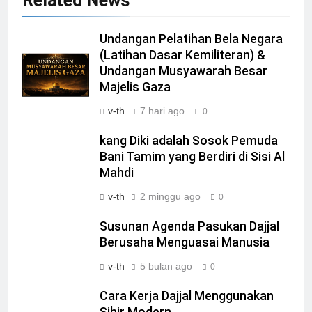
Related News
Undangan Pelatihan Bela Negara
(Latihan Dasar Kemiliteran) &
Undangan Musyawarah Besar
Majelis Gaza
v-th
7 hari ago
0
kang Diki adalah Sosok Pemuda
Bani Tamim yang Berdiri di Sisi Al
Mahdi
v-th
2 minggu ago
0
Susunan Agenda Pasukan Dajjal
Berusaha Menguasai Manusia
v-th
5 bulan ago
0
Cara Kerja Dajjal Menggunakan
Sihir Modern